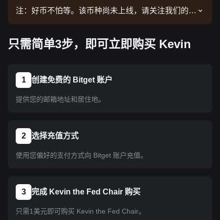
注：好币不怕等。该币种尚未上线，请关注我们的公
告了解上线信息。币种上线 Bitget 后即可按教程指
示购买。所有已上线 Bitget 的币种均可采用相同的
只需简单3步，即可立即购买 Kevin
操作流程。
1
创建免费的 Bitget 账户
提供您的邮箱地址和居住地。
2
选择充值方式
使用您偏好的支付方式向 Bitget 账户充值。
3
完成 Kevin the Fed Chair 购买
只需1美元即可购买 Kevin the Fed Chair。