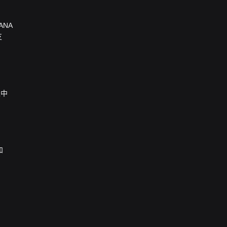
ANA
支
栏中
和