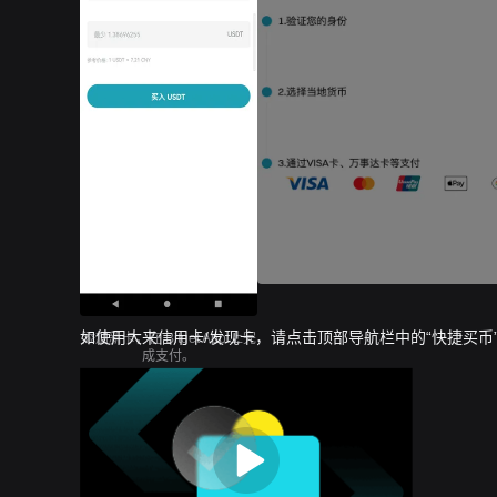
如使用大来信用卡/发现卡，请点击顶部导航栏中的“快捷买币”
添加新卡，在 Bitget App 上完
成支付。