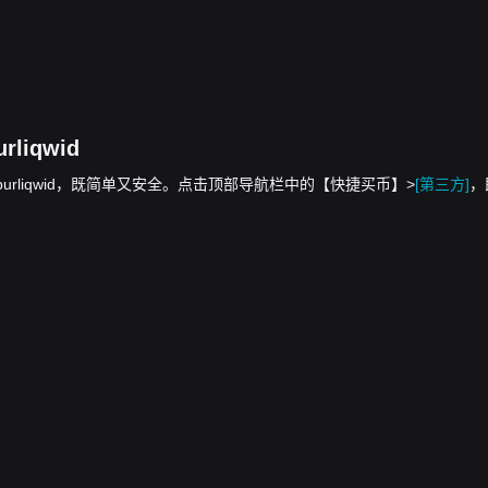
rliqwid
额兑换为 hypurliqwid，既简单又安全。点击顶部导航栏中的【快捷买币】>
[第三方]
，