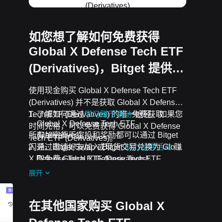
(Derivatives)
如您想了解如何免费获得
Global X Defense Tech ETF
(Derivatives)，Bitget 提供…
使用现金购买 Global X Defense Tech ETF
(Derivatives) 并不是获取 Global X Defense
Tech ETF (Derivatives) 的唯一途径。如果您
了解如何通过
学习赚币活动
免费获取
Global X Defense Tech ETF
时间充裕，可以免费获得 Global X Defense
所有加密货币空投和奖励都可以通过 Bitget
(Derivatives)。
Tech ETF (Derivatives)。
闪兑、Bitget Swap 或现货交易兑换为 Global
通过邀请好友加入 Bitget
助力领券活动
赚
取免费 Global X Defense Tech ETF
X Defense Tech ETF (Derivatives)。
(Derivatives)。
展开
加入Global X Defense Tech ETF
(Derivatives)可免费获得
进行中的挑战和活
在其他国家购买 Global X
动
空投。