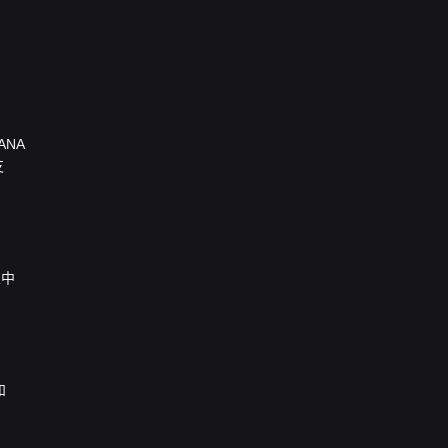
ANA
支
栏中
和