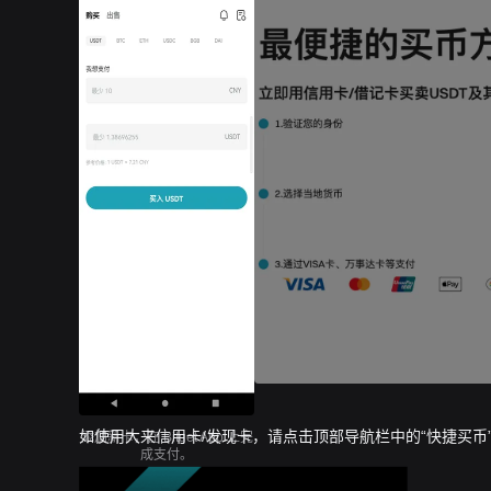
如使用大来信用卡/发现卡，请点击顶部导航栏中的“快捷买币”
添加新卡，在 Bitget App 上完
成支付。