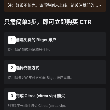
注：好币不怕等。该币种尚未上线，请关注我们的公
告了解上线信息。币种上线 Bitget 后即可按教程指
示购买。所有已上线 Bitget 的币种均可采用相同的
只需简单3步，即可立即购买 CTR
操作流程。
1
创建免费的 Bitget 账户
提供您的邮箱地址和居住地。
2
选择充值方式
使用您偏好的支付方式向 Bitget 账户充值。
3
完成 Citrea (citrea.vip) 购买
只需1美元即可购买 Citrea (citrea.vip)。