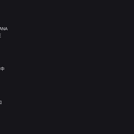
ANA
支
栏中
和