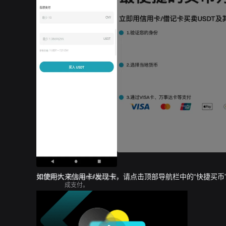
如使用大来信用卡/发现卡，请点击顶部导航栏中的“快捷买币”
添加新卡，在 Bitget App 上完
成支付。