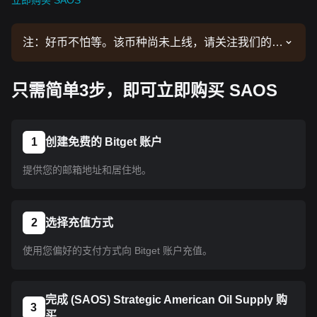
立即购买 SAOS
注：好币不怕等。该币种尚未上线，请关注我们的公
告了解上线信息。币种上线 Bitget 后即可按教程指
示购买。所有已上线 Bitget 的币种均可采用相同的
只需简单3步，即可立即购买 SAOS
操作流程。
1
创建免费的 Bitget 账户
提供您的邮箱地址和居住地。
2
选择充值方式
使用您偏好的支付方式向 Bitget 账户充值。
完成 (SAOS) Strategic American Oil Supply 购
3
买