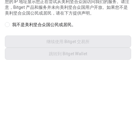
您的 IP 地址显示您正在尝试从美利坚合众国访问我们的服务。请注
我们使用 Cookie 来为您提供更好的个性化网站体验，您可以自定义
意，Bitget 产品和服务并未向美利坚合众国用户开放。如果您不是
管理 Cookie 和查看
Cookie 政策
美利坚合众国公民或居民，请在下方提供声明。
我不是美利坚合众国公民或居民。
接受全部 Cookie
继续使用 Bitget 交易所
全部拒绝
跳转到 Bitget Wallet
Cookie 设置
关于我们
产品