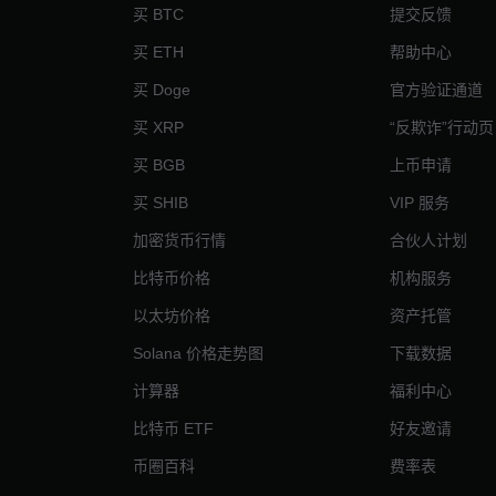
买 BTC
提交反馈
买 ETH
帮助中心
买 Doge
官方验证通道
买 XRP
“反欺诈”行动页
买 BGB
上币申请
买 SHIB
VIP 服务
加密货币行情
合伙人计划
比特币价格
机构服务
以太坊价格
资产托管
Solana 价格走势图
下载数据
计算器
福利中心
比特币 ETF
好友邀请
币圈百科
费率表