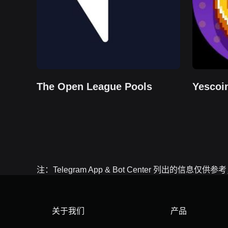
The Open League Pools
Yescoi
注：Telegram App & Bot Center 列
关于我们
产品