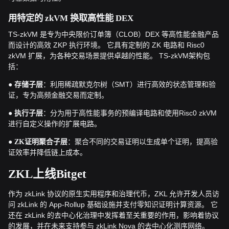
用特定的 zkVM 换取高性能 DEX
TS-zkVM 是专为中央限价订单簿（CLOB）DEX 等高性能金融产品
而设计的高效 ZKP 执行环境。 它具有定制的 ZK 电路和 Risc0
zkVM 扩展，为各种交易场景提供卓越的性能。 TS-zkVM架构包
括：
●
：利用稀疏默克尔树（SMT）进行高效的状态管理和验
存储子层
证，专为高频金融交易而定制。
●
：分为用于高性能事务的预编译电路和使用Risc0 zkVM
执行子层
进行自定义操作的扩展电路。
●
：聚合不同的交易证明以生成单个证明，提高验
ZK证明聚合子层
证效率并降低链上成本。
ZKL上线Bitget
作为 zkLink 协议的原生实用程序和治理代币，ZKL 允许开发人员访
问 zkLink 的 App-Rollup 基础设施并支付零知识证明计算资源。 它
还在 zkLink 的去中心化治理中发挥着至关重要的作用，影响着协议
的发展，并在未来支持参与 zkLink Nova 的去中心化测序网络。