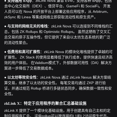
●
：zkLink Nova 兼容 EVM，支持各种 dApp，包括
支持通用 dApp
去中心化交易所（DEX）、借贷平台、GameFi 和 SocialFi。 开发
人员可以在 Nova 的开放平台上部署这些应用程序，从 Arbitrum、
zkSync 和 Linea 等集成网络立即获取流动性和原生资产。
●
：zkLink Nova 可以连接到不同堆栈的汇
与支持的网络无关的堆栈
总，包括 ZK Rollups 和 Optimistic Rollups。 虽然这牺牲了交叉汇
总交易的原子互操作性，但它提供了来自以太坊生态系统的更广泛
的流动性聚合。
●
：zkLink Nova 的模块化堆栈提供了卓越的可
低费用和高可扩展性
扩展性。 ZK Stack 的使用显着降低了执行成本，提供快速且经济高
效的用户体验。 在Validium模式下，外部数据可用性（DA）解决方
案进一步降低了交易数据成本。
●
：zkLink Nova 通过 zkLink Nexus 解决方案结
以太坊等效安全性
算交易，继承了以太坊的安全性。 每笔交易均通过 ZKP 进行验
证，并通过规范 Rollup 桥进行多链状态同步，确保数据一致性和安
全性。
zkLink X：特定于应用程序的聚合汇总基础设施
zkLink X 提供了一个模块化基础设施，用于创建具有自己主权的定
制应用程序汇总。 这些rollup可以跨连接的L1和L2访问原生代币，