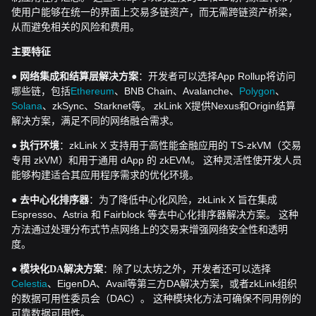
使用户能够在统一的界面上交易多链资产，而无需跨链资产桥梁，
从而避免相关的风险和费用。
主要特征
●
：开发者可以选择App Rollup将访问
网络集成和结算层解决方案
哪些链，包括
Ethereum
、BNB Chain、Avalanche、
Polygon
、
Solana
、zkSync、Starknet等。 zkLink X提供Nexus和Origin结算
解决方案，满足不同的网络融合需求。
●
：zkLink X 支持用于高性能金融应用的 TS-zkVM（交易
执行环境
专用 zkVM）和用于通用 dApp 的 zkEVM。 这种灵活性使开发人员
能够构建适合其应用程序需求的优化环境。
●
：为了降低中心化风险，zkLink X 旨在集成
去中心化排序器
Espresso、Astria 和 Fairblock 等去中心化排序器解决方案。 这种
方法通过处理分布式节点网络上的交易来增强网络安全性和透明
度。
●
：除了以太坊之外，开发者还可以选择
模块化DA解决方案
Celestia
、EigenDA、Avail等第三方DA解决方案，或者zkLink组织
的数据可用性委员会（DAC）。 这种模块化方法可确保不同用例的
可靠数据可用性。