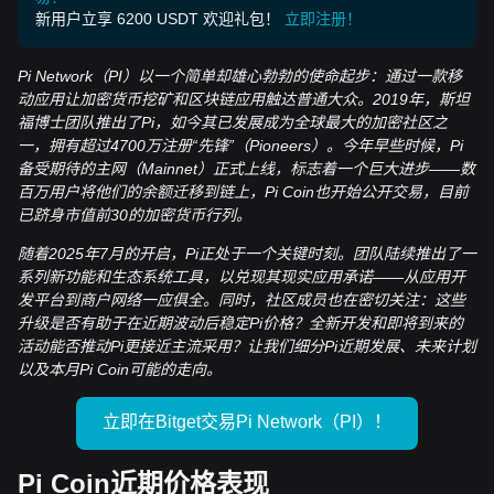
新用户立享 6200 USDT 欢迎礼包！
立即注册！
Pi Network（PI）以一个简单却雄心勃勃的使命起步：通过一款移
动应用让加密货币挖矿和区块链应用触达普通大众。2019年，斯坦
福博士团队推出了Pi，如今其已发展成为全球最大的加密社区之
一，拥有超过4700万注册“先锋”（Pioneers）。今年早些时候，Pi
备受期待的主网（Mainnet）正式上线，标志着一个巨大进步——数
百万用户将他们的余额迁移到链上，Pi Coin也开始公开交易，目前
已跻身市值前30的加密货币行列。
随着2025年7月的开启，Pi正处于一个关键时刻。团队陆续推出了一
系列新功能和生态系统工具，以兑现其现实应用承诺——从应用开
发平台到商户网络一应俱全。同时，社区成员也在密切关注：这些
升级是否有助于在近期波动后稳定Pi价格？全新开发和即将到来的
活动能否推动Pi更接近主流采用？让我们细分Pi近期发展、未来计划
以及本月Pi Coin可能的走向。
立即在Bitget交易Pi Network（PI）！
Pi Coin近期价格表现