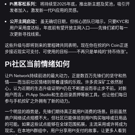
Pi黑客松系列：
将持续至2025年底，推出新主题及奖池，吸引开
发者加入，激发新一代Pi应用的灵感。
公开主网启动：
虽无确切日期，但核心团队已暗示，只要KYC和
用户采用度达标，年底前有望开放主网入口——先锋们紧盯每一
次更新寻找线索。
这些升级与即将到来的里程碑共同表明，现在你在挖的Pi Coin正逐
步接近现实可支付、可使用的目标——不再只是单纯的“持币待涨”。
Pi社区当前情绪如何
让Pi Network持续前进的最大动力，正是数百万先锋们的坚守和热
情——而当前社区情绪则带着谨慎的乐观。许多资深矿工依然耐
心，认为近期的生态升级证明Pi仍在不断建设而非止步不前。对新
用户而言，Pi App Studio和生态目录质押等新工具，也让他们每日
参与手机挖矿之外拥有了新的动力。
一个明显的趋势是，先锋们期待真正能用Pi消费的场景。目前虽然
商户网络试点规模不大，但社区已能体验到用PI购买咖啡或日用品
的可能。如果这些试点能够在全球范围拓展，主流采用或许将成为
现实。在本地Pi群组中，用户分享用PI支付的故事，让更多人看到