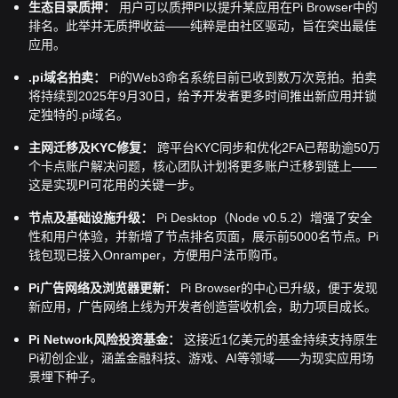
生态目录质押：
用户可以质押PI以提升某应用在Pi Browser中的
排名。此举并无质押收益——纯粹是由社区驱动，旨在突出最佳
应用。
.pi域名拍卖：
Pi的Web3命名系统目前已收到数万次竞拍。拍卖
将持续到2025年9月30日，给予开发者更多时间推出新应用并锁
定独特的.pi域名。
主网迁移及KYC修复：
跨平台KYC同步和优化2FA已帮助逾50万
个卡点账户解决问题，核心团队计划将更多账户迁移到链上——
这是实现PI可花用的关键一步。
节点及基础设施升级：
Pi Desktop（Node v0.5.2）增强了安全
性和用户体验，并新增了节点排名页面，展示前5000名节点。Pi
钱包现已接入Onramper，方便用户法币购币。
Pi广告网络及浏览器更新：
Pi Browser的中心已升级，便于发现
新应用，广告网络上线为开发者创造营收机会，助力项目成长。
Pi Network风险投资基金：
这接近1亿美元的基金持续支持原生
Pi初创企业，涵盖金融科技、游戏、AI等领域——为现实应用场
景埋下种子。