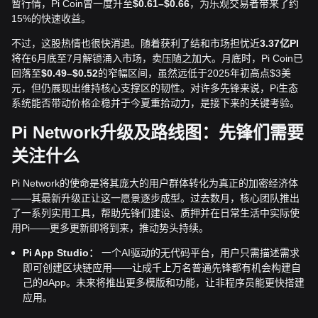
暂行情，Pi Coin曾一度升至
$0.61–$0.66
，为乐观交易者带来了约
15%的快速收益。
不过，这股热情也很快消退。随着获利了结和市场担忧近
3.37亿PI
将在6月底至7月解锁涌入市场，卖压随之加大。月底时，Pi Coin已
回落至
$0.49–$0.52
的窄幅区间，虽然远低于2025年初高点$3美
元，但仍展现出维持核心支撑区的韧性。对许多先锋来说，Pi生态
系统能否带动价格企稳并于今夏重拾动力，是接下来的关键考验。
Pi Network升级及路线图：先锋们需要
关注什么
Pi Network的使命是将其庞大的用户群体转化为真正的加密经济体
——其最新升级正让这一愿景逐步成型。过去数月，核心团队推出
了一系列实用工具，帮助先锋们建设、质押并在日常生活中实际使
用Pi——更多更新即将到来，推动势头持续。
Pi App Studio：
一个AI驱动的无代码平台，用户只需描述需求
即可创建区块链应用——让成千上万名普通先锋都有机会构建自
己的dApp。未来将推出更多模版和功能，让非程序员能更快搭建
应用。