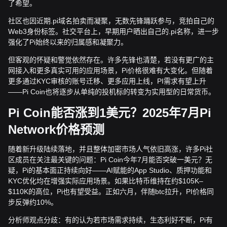
了希望。
社区也因近期.pi域名拍卖而凝聚，无数先锋踊跃参与，竞拍自己的
Web3身份标签。社交平台上，早期用户晒出自己的.pi名称，进一步
强化了Pi始终以来的归属感和凝聚力。
但客观的怀疑和警觉依然存在。许多先锋也清楚，若没有更广的主
网接入和更多真实可用的应用场景，Pi价格很难有大变化。但随着
更多通过KYC审核的账号迁移、更多应用上线，PI需求有望上升
——Pi Coin也将逐步从单纯的投机标的转变为实用型的日常货币。
Pi Coin能否涨到1美元？2025年7月Pi
Network价格预测
随着新升级陆续落地，并且整体加密市场人气依旧高涨，许多Pi社
区成员在关注最关键的问题：Pi Coin今年7月能否突破一美元？无
疑，Pi的基本面正持续向好——AI赋能的App Studio、质押功能和
KYC优化均在增强实际应用场景。如果比特币维持在约$105K–
$110K的高位，Pi也有望受益。正如六月，伴随btc拉升，PI价格同
步反弹约10%。
分析师观点分歧：有的认为若市场需求持续，生态利好不断，Pi有