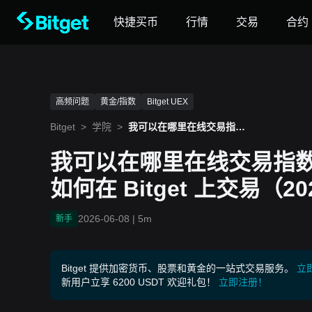
快捷买币
行情
交易
合约
高频问题
黄金/指数
Bitget UEX
Bitget
>
学院
>
我可以在哪里在线交易指数
CFD？费用、市场以及如何
在 Bitget 上交易（2026 指
我可以在哪里在线交易指数
南）
如何在 Bitget 上交易（2
2026-06-08
|
5m
新手
Bitget 提供加密货币、股票和黄金的一站式交易服务。
立
新用户立享 6200 USDT 欢迎礼包！
立即注册！