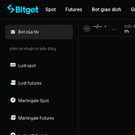
Spot
Futures
Bot giao dịch
G
--/--
Biến 
≈
-
0%
Bot của tôi
Kiếm lợi nhuận từ biến động
Lưới spot
Lưới futures
Martingale Spot
Martingale Futures