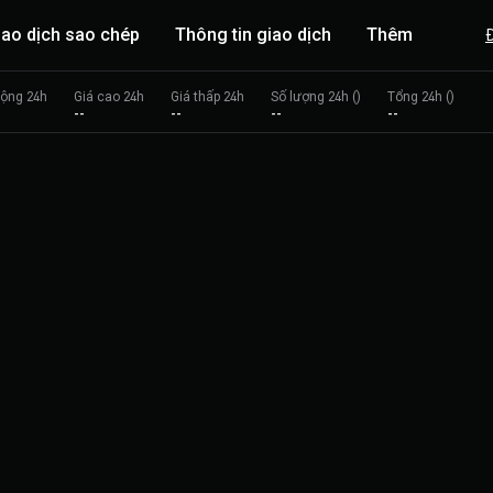
iao dịch sao chép
Thông tin giao dịch
Thêm
động 24h
Giá cao 24h
Giá thấp 24h
Số lượng 24h ()
Tổng 24h ()
--
--
--
--