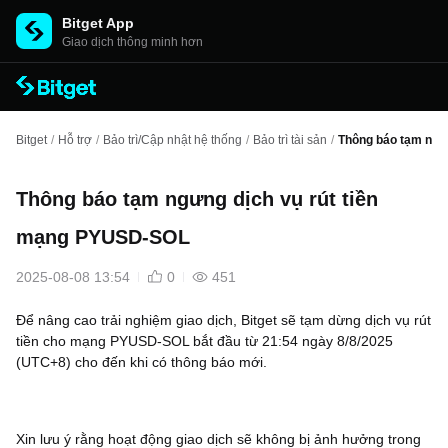
Bitget App
Giao dịch thông minh hơn
Bitget
/
Hỗ trợ
/
Bảo trì/Cập nhật hệ thống
/
Bảo trì tài sản
/
Thông báo tạm ngư
Thông báo tạm ngưng dịch vụ rút tiền
mạng PYUSD-SOL
2025-08-08 13:54
0
451
Để nâng cao trải nghiệm giao dịch, Bitget sẽ tạm dừng dịch vụ rút
tiền cho mạng PYUSD-SOL bắt đầu từ 21:54 ngày 8/8/2025
(UTC+8) cho đến khi có thông báo mới.
Xin lưu ý rằng hoạt động giao dịch sẽ không bị ảnh hưởng trong