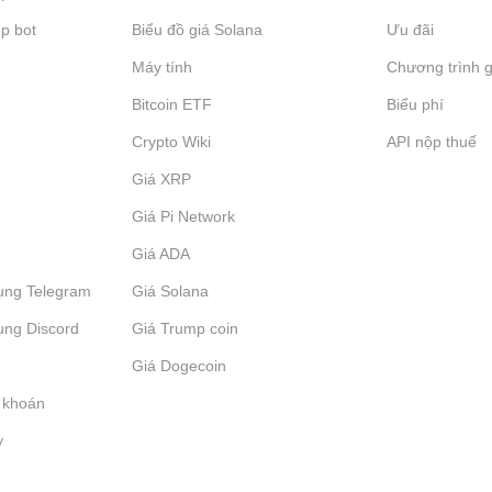
p bot
Biểu đồ giá Solana
Ưu đãi
Máy tính
Chương trình g
Bitcoin ETF
Biểu phí
Crypto Wiki
API nộp thuế
Giá XRP
Giá Pi Network
Giá ADA
ụng Telegram
Giá Solana
ụng Discord
Giá Trump coin
Giá Dogecoin
 khoán
y