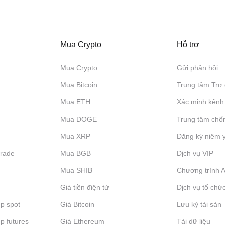
Mua Crypto
Hỗ trợ
Mua Crypto
Gửi phản hồi
Mua Bitcoin
Trung tâm Trợ 
Mua ETH
Xác minh kênh
Mua DOGE
Trung tâm chố
Mua XRP
Đăng ký niêm 
Trade
Mua BGB
Dịch vụ VIP
Mua SHIB
Chương trình Af
Giá tiền điện tử
Dịch vụ tổ chứ
p spot
Giá Bitcoin
Lưu ký tài sản
p futures
Giá Ethereum
Tải dữ liệu