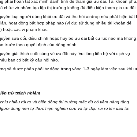
g phải hoàn tất xác minh danh tính để tham gia ưu đãi. Tài khoản phụ
ổ chức và nhóm tạo lập thị trường không đủ điều kiện tham gia ưu đãi.
 quyền loại người dùng khỏi ưu đãi và thu hồi airdrop nếu phát hiện bất 
 lận, hoạt động bất hợp pháp nào (ví dụ: sử dụng nhiều tài khoản để
) hoặc các vi phạm khác.
 quyền sửa đổi, điều chỉnh hoặc hủy bỏ ưu đãi bất cứ lúc nào mà không
o trước theo quyết định của riêng mình.
quyền giải thích cuối cùng về ưu đãi này. Vui lòng liên hệ với dịch vụ
ếu bạn có bất kỳ câu hỏi nào.
ng sẽ được phân phối tự động trong vòng 1-3 ngày làm việc sau khi ư
iễn trừ trách nhiệm
 chịu nhiều rủi ro và biến động thị trường mặc dù có tiềm năng tăng
Người dùng nên tự thực hiện nghiên cứu và tự chịu rủi ro khi đầu tư.