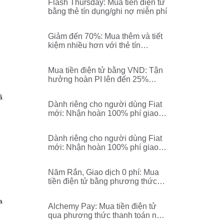
Flash Thursday: Mua tiền điện tử
bằng thẻ tín dụng/ghi nợ miễn phí
Giảm đến 70%: Mua thêm và tiết
kiệm nhiều hơn với thẻ tín
dụng/thẻ ghi nợ!
Mua tiền điện tử bằng VND: Tận
hưởng hoàn PI lên đến 25%
thông qua chuyển đổi fiat!
ã
Dành riêng cho người dùng Fiat
mới: Nhận hoàn 100% phí giao
dịch bằng BGB!
Dành riêng cho người dùng Fiat
mới: Nhận hoàn 100% phí giao
dịch bằng USDT!
Năm Rắn, Giao dịch 0 phí: Mua
tiền điện tử bằng phương thức
thanh toán nội địa thông qua
Alchemy Pay!
a
Alchemy Pay: Mua tiền điện tử
qua phương thức thanh toán nội