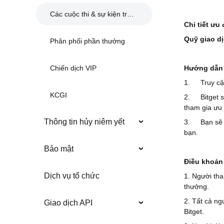
Các cuộc thi & sự kiện trước đây
Chi tiết ưu 
Quỹ giao d
Phân phối phần thưởng
Hướng dẫn 
Chiến dịch VIP
1.
Truy c
KCGI
2.
Bitget 
tham gia ưu 
Thông tin hủy niêm yết
3.
Bạn sẽ
bạn.
Bảo mật
‌Điều khoản
Dịch vụ tổ chức
1. Người tha
thưởng.
2. Tất cả ng
Giao dịch API
Bitget.