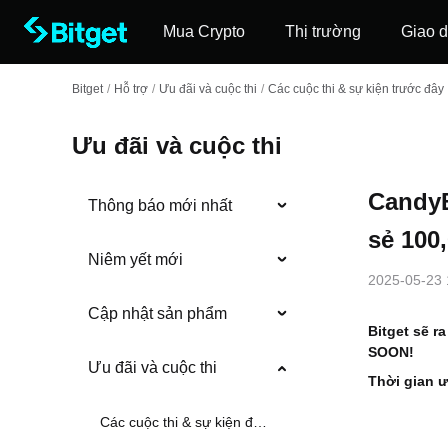
Mua Crypto
Thị trường
Giao d
Bitget
/
Hỗ trợ
/
Ưu đãi và cuộc thi
/
Các cuộc thi & sự kiện trước đây
Ưu đãi và cuộc thi
CandyB
Thông báo mới nhất
sẻ 100
Niêm yết mới
2025-05-23 
Cập nhật sản phẩm
Bitget sẽ r
SOON!
Ưu đãi và cuộc thi
Thời gian ư
Các cuộc thi & sự kiện đang diễn ra