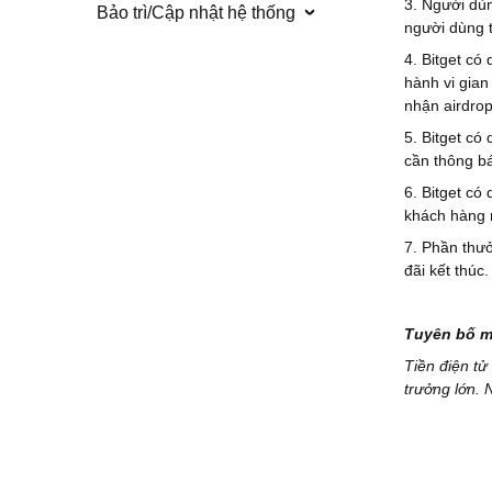
3. Người dùn
Bảo trì/Cập nhật hệ thống
người dùng t
4. Bitget có
hành vi gian
nhận airdrop
5. Bitget có
cần thông bá
6. Bitget có 
khách hàng n
7. Phần thưở
đãi kết thúc.
Tuyên bố m
Tiền điện tử
trưởng lớn. 