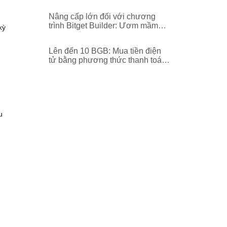
địa không mất phí!
,
Nâng cấp lớn đối với chương
trình Bitget Builder: Ươm mầm
kỳ
thế hệ lãnh đạo tiền điện tử tiếp
theo
Lên đến 10 BGB: Mua tiền điện
tử bằng phương thức thanh toán
nội địa!
u