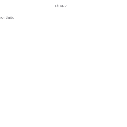
Tải APP
iới thiệu