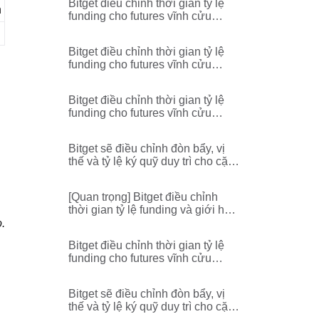
Bitget điều chỉnh thời gian tỷ lệ
h
funding cho futures vĩnh cửu
DEXEUSDT
Bitget điều chỉnh thời gian tỷ lệ
funding cho futures vĩnh cửu
ERAUSDT
Bitget điều chỉnh thời gian tỷ lệ
funding cho futures vĩnh cửu
BANKUSDT
Bitget sẽ điều chỉnh đòn bẩy, vị
thế và tỷ lệ ký quỹ duy trì cho cặp
futures vĩnh cửu
TRUMPUSDT,TRUMPUSDC,ST
[Quan trọng] Bitget điều chỉnh
XUSDT,STXUSDC,SANDUSDT,
thời gian tỷ lệ funding và giới hạn
RENDERUSDT,BANKUSDT,AL
tối đa/tối thiểu cho futures vĩnh
.
GOUSDT,ALGOUSDC
cửu BANKUSDT
Bitget điều chỉnh thời gian tỷ lệ
funding cho futures vĩnh cửu
ESPORTSUSDT
Bitget sẽ điều chỉnh đòn bẩy, vị
thế và tỷ lệ ký quỹ duy trì cho cặp