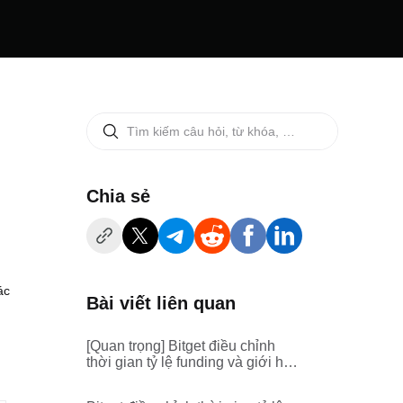
‌Chia sẻ
ác
Bài viết liên quan
[Quan trọng] Bitget điều chỉnh
thời gian tỷ lệ funding và giới hạn
tối đa/tối thiểu cho futures vĩnh
cửu ACEUSDT