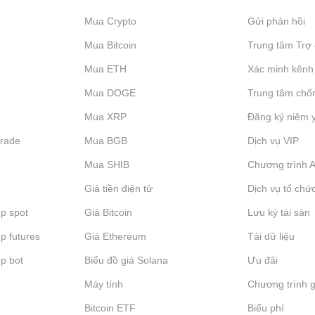
Mua Crypto
Gửi phản hồi
Mua Bitcoin
Trung tâm Trợ 
Mua ETH
Xác minh kênh
Mua DOGE
Trung tâm chố
Mua XRP
Đăng ký niêm 
Trade
Mua BGB
Dịch vụ VIP
Mua SHIB
Chương trình Af
Giá tiền điện tử
Dịch vụ tổ chứ
p spot
Giá Bitcoin
Lưu ký tài sản
p futures
Giá Ethereum
Tải dữ liệu
p bot
Biểu đồ giá Solana
Ưu đãi
Máy tính
Chương trình g
Bitcoin ETF
Biểu phí