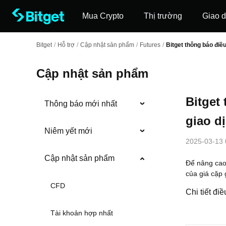
Mua Crypto
Thị trường
Giao d
Bitget
/
Hỗ trợ
/
Cập nhật sản phẩm
/
Futures
/
Bitget thông báo điề
Cập nhật sản phẩm
Bitget
Thông báo mới nhất
giao d
Niêm yết mới
2025-03-13 
Cập nhật sản phẩm
Để nâng cao 
của giá cặp
CFD
Chi tiết điề
Tài khoản hợp nhất