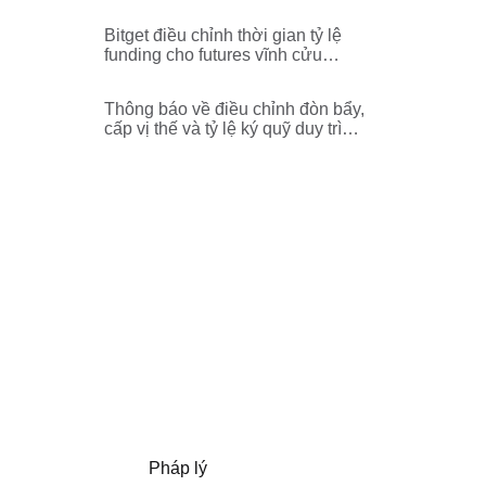
futures vĩnh cửu
WAXPUSDT,STORJUSDT,MOV
Bitget điều chỉnh thời gian tỷ lệ
EUSDT,HIVEUSDT,EIGENUSDT,
funding cho futures vĩnh cửu
EIGENUSDC,CVXUSDT,CTKUS
COTIUSDT
DT,CHRUSDT
Thông báo về điều chỉnh đòn bẩy,
cấp vị thế và tỷ lệ ký quỹ duy trì
cho cặp giao dịch futures vĩnh
cửu EULUSDT
Pháp lý