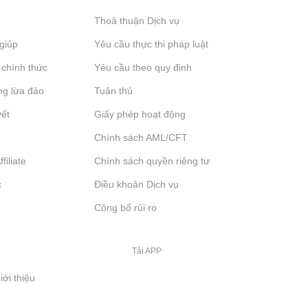
Thoả thuận Dịch vụ
giúp
Yêu cầu thực thi pháp luật
 chính thức
Yêu cầu theo quy định
ng lừa đảo
Tuân thủ
yết
Giấy phép hoạt động
Chính sách AML/CFT
filiate
Chính sách quyền riêng tư
c
Điều khoản Dịch vụ
Công bố rủi ro
Tải APP
iới thiệu