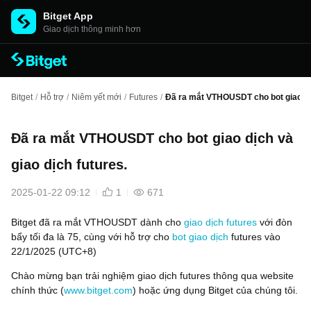
Bitget App
Giao dịch thông minh hơn
Bitget
/
Hỗ trợ
/
Niêm yết mới
/
Futures
/
Đã ra mắt VTHOUSDT cho bot giao dịc
Đã ra mắt VTHOUSDT cho bot giao dịch và
giao dịch futures.
2025-01-22 09:12
1
671
Bitget đã ra mắt VTHOUSDT dành cho
giao dịch futures
với đòn
bẩy tối đa là 75, cùng với hỗ trợ cho
bot giao dịch
futures vào
22/1/2025 (UTC+8)
Chào mừng bạn trải nghiệm giao dịch futures thông qua website
chính thức (
www.bitget.com
) hoặc ứng dụng Bitget của chúng tôi.