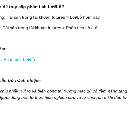
 để truy cập phân tích Lời/Lỗ?
g: Tài sản trong tài khoản futures > Lời/Lỗ hôm nay
: Tài sản trong tài khoản futures > Phân tích Lời/Lỗ
hêm:
s: Phân tích Lời/Lỗ
ễn trừ trách nhiệm:
 chịu nhiều rủi ro và biến động thị trường mặc dù có tiềm năng tăng
Người dùng nên tự thực hiện nghiên cứu và tự chịu rủi ro khi đầu tư.