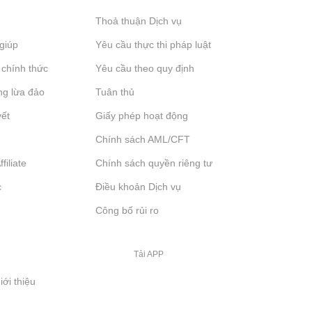
Thoả thuận Dịch vụ
giúp
Yêu cầu thực thi pháp luật
 chính thức
Yêu cầu theo quy định
ng lừa đảo
Tuân thủ
yết
Giấy phép hoạt động
Chính sách AML/CFT
filiate
Chính sách quyền riêng tư
c
Điều khoản Dịch vụ
Công bố rủi ro
Tải APP
iới thiệu