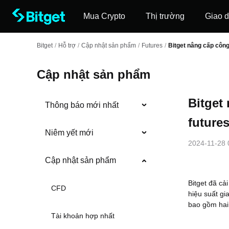
Mua Crypto
Thị trường
Giao d
Bitget
/
Hỗ trợ
/
Cập nhật sản phẩm
/
Futures
/
Bitget nâng cấp công
Cập nhật sản phẩm
Bitget
Thông báo mới nhất
future
Niêm yết mới
2024-11-28 
Cập nhật sản phẩm
Bitget đã cả
CFD
hiệu suất gi
bao gồm hai 
Tài khoản hợp nhất