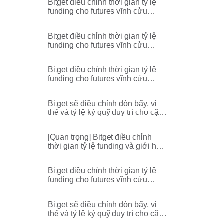
Bitget điều chỉnh thời gian tỷ lệ
funding cho futures vĩnh cửu
DEXEUSDT
Bitget điều chỉnh thời gian tỷ lệ
funding cho futures vĩnh cửu
ERAUSDT
Bitget điều chỉnh thời gian tỷ lệ
funding cho futures vĩnh cửu
BANKUSDT
Bitget sẽ điều chỉnh đòn bẩy, vị
thế và tỷ lệ ký quỹ duy trì cho cặp
futures vĩnh cửu
TRUMPUSDT,TRUMPUSDC,ST
[Quan trọng] Bitget điều chỉnh
XUSDT,STXUSDC,SANDUSDT,
thời gian tỷ lệ funding và giới hạn
RENDERUSDT,BANKUSDT,AL
tối đa/tối thiểu cho futures vĩnh
GOUSDT,ALGOUSDC
cửu BANKUSDT
Bitget điều chỉnh thời gian tỷ lệ
funding cho futures vĩnh cửu
ESPORTSUSDT
Bitget sẽ điều chỉnh đòn bẩy, vị
thế và tỷ lệ ký quỹ duy trì cho cặp