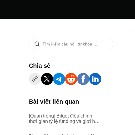
‌Chia sẻ
Bài viết liên quan
n
[Quan trọng] Bitget điều chỉnh
thời gian tỷ lệ funding và giới hạn
tối đa/tối thiểu cho futures vĩnh
cửu ACEUSDT