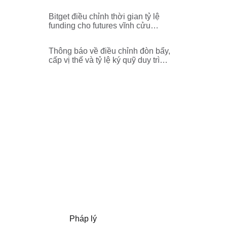
futures vĩnh cửu
WAXPUSDT,STORJUSDT,MOV
Bitget điều chỉnh thời gian tỷ lệ
EUSDT,HIVEUSDT,EIGENUSDT,
funding cho futures vĩnh cửu
EIGENUSDC,CVXUSDT,CTKUS
COTIUSDT
DT,CHRUSDT
Thông báo về điều chỉnh đòn bẩy,
cấp vị thế và tỷ lệ ký quỹ duy trì
cho cặp giao dịch futures vĩnh
cửu EULUSDT
Pháp lý