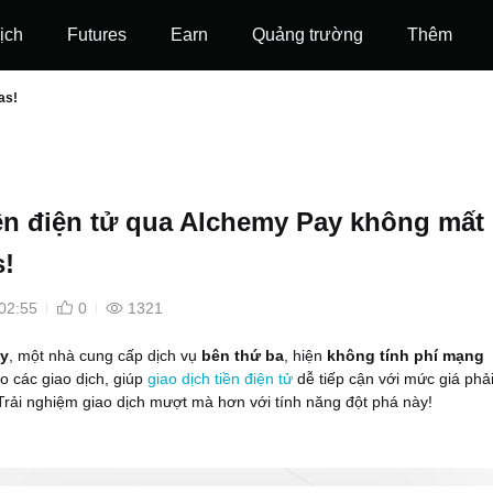
ịch
Futures
‌Earn
Quảng trường
Thêm
as!
ền điện tử qua Alchemy Pay không mất
s!
02:55
0
1321
y
, một nhà cung cấp dịch vụ
bên thứ ba
, hiện
không tính phí mạng
o các giao dịch, giúp
giao dịch tiền điện tử
dễ tiếp cận với mức giá phả
rải nghiệm giao dịch mượt mà hơn với tính năng đột phá này!