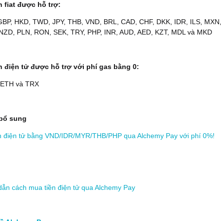
n fiat được hỗ trợ:
BP, HKD, TWD, JPY, THB, VND, BRL, CAD, CHF, DKK, IDR, ILS, MXN
NZD, PLN, RON, SEK, TRY, PHP, INR, AUD, AED, KZT, MDL và MKD
ền điện tử được hỗ trợ với phí gas bằng 0:
 ETH và TRX
bổ sung
n điện tử bằng VND/IDR/MYR/THB/PHP qua Alchemy Pay với phí 0%!
ẫn cách mua tiền điện tử qua Alchemy Pay