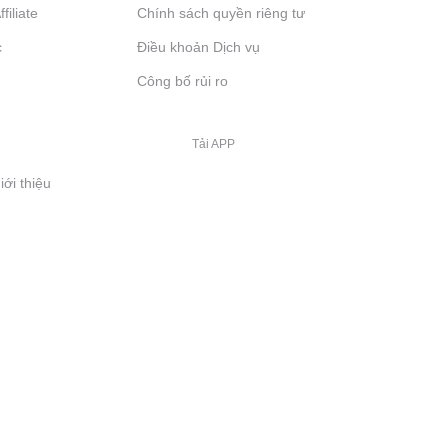
filiate
Chính sách quyền riêng tư
c
Điều khoản Dịch vụ
Công bố rủi ro
Tải APP
iới thiệu