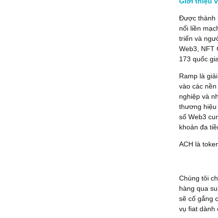
Giới thiệu 
Được thành 
nối liền mạc
triển và ngư
Web3, NFT Ch
173 quốc gia
Ramp là giải
vào các nền 
nghiệp và nh
thương hiệu
số Web3 cun
khoản đa tiền
ACH là toke
Chúng tôi ch
hàng qua sup
sẽ cố gắng c
vụ fiat dành 