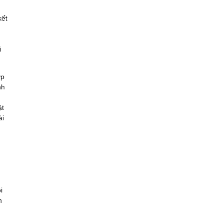
kết
i
ợp
nh
ật
ài
i
h