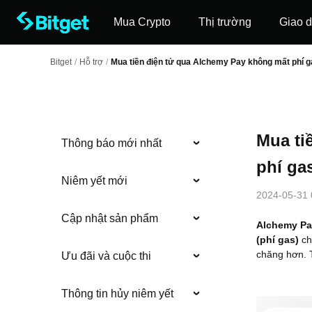
Mua Crypto
Thị trường
Giao d
Bitget
/
Hỗ trợ
/
Mua tiền điện tử qua Alchemy Pay không mất phí g
Mua ti
Thông báo mới nhất
phí ga
Niêm yết mới
2024-05-31 
Cập nhật sản phẩm
Alchemy Pa
(phí gas)
ch
chăng hơn. T
Ưu đãi và cuộc thi
Thông tin hủy niêm yết