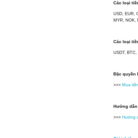
Các loại tiề
USD, EUR, G
MYR, NOK, 
Các loại ti
USDT, BTC,
Đặc quyền 
>>>
Mua tiề
Hướng dẫn
>>>
Hướng d