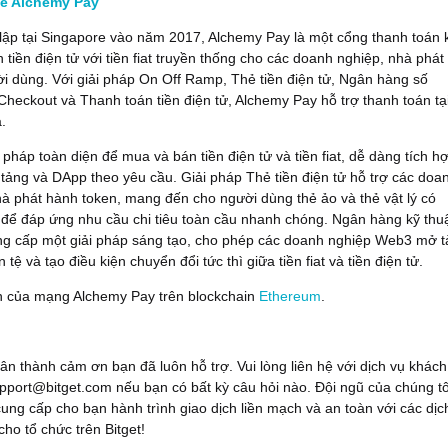
về Alchemy Pay
lập tại Singapore vào năm 2017, Alchemy Pay là một cổng thanh toán 
h tiền điện tử với tiền fiat truyền thống cho các doanh nghiệp, nhà phát
ời dùng. Với giải pháp On Off Ramp, Thẻ tiền điện tử, Ngân hàng số
eckout và Thanh toán tiền điện tử, Alchemy Pay hỗ trợ thanh toán tạ
.
 pháp toàn diện để mua và bán tiền điện tử và tiền fiat, dễ dàng tích h
tảng và DApp theo yêu cầu. Giải pháp Thẻ tiền điện tử hỗ trợ các doa
à phát hành token, mang đến cho người dùng thẻ ảo và thẻ vật lý có
 để đáp ứng nhu cầu chi tiêu toàn cầu nhanh chóng. Ngân hàng kỹ thu
g cấp một giải pháp sáng tạo, cho phép các doanh nghiệp Web3 mở t
 tệ và tạo điều kiện chuyển đổi tức thì giữa tiền fiat và tiền điện tử.
n của mạng Alchemy Pay trên blockchain
Ethereum
.
ân thành cảm ơn bạn đã luôn hỗ trợ. Vui lòng liên hệ với dịch vụ khách
port@bitget.com nếu bạn có bất kỳ câu hỏi nào. Đội ngũ của chúng tô
ung cấp cho bạn hành trình giao dịch liền mạch và an toàn với các dịc
cho tổ chức trên Bitget!