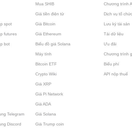
Mua SHIB
Chương trình Af
Giá tiền điện tử
Dịch vụ tổ chứ
p spot
Giá Bitcoin
Lưu ký tài sản
p futures
Giá Ethereum
Tải dữ liệu
p bot
Biểu đồ giá Solana
Ưu đãi
Máy tính
Chương trình g
Bitcoin ETF
Biểu phí
Crypto Wiki
API nộp thuế
Giá XRP
Giá Pi Network
Giá ADA
ụng Telegram
Giá Solana
ụng Discord
Giá Trump coin