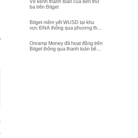
Về kênh thanh toán của bên thứ
ba trên Bitget
Bitget niêm yết WUSD tại khu
vực ĐNA thông qua phương thức
thanh toán nội địa!
Onramp Money đã hoạt động trên
Bitget thông qua thanh toán bên
thứ ba