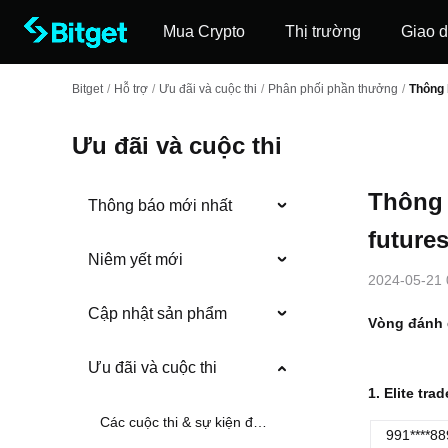
Mua Crypto
Thị trường
Giao d
Bitget
/
Hỗ trợ
/
Ưu đãi và cuộc thi
/
Phân phối phần thưởng
/
Thông 
Ưu đãi và cuộc thi
Thông 
Thông báo mới nhất
futures
Niêm yết mới
2024-05-21 
Cập nhật sản phẩm
Vòng đánh g
Ưu đãi và cuộc thi
1. Elite tr
Các cuộc thi & sự kiện đang diễn ra
991****88