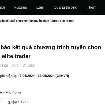
ịch
Futures
‌Earn
Quảng trường
Thêm
báo kết quả chương trình tuyển chọn futures elite trader
báo kết quả chương trình tuyển chọn
 elite trader
06:00
0
1260
iá hiện tại: 6/05/2024 - 19/05/2024 (Giờ VN)
ader năng động
9
원칙투자TOP