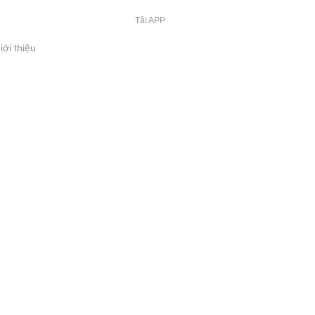
Tải APP
iới thiệu