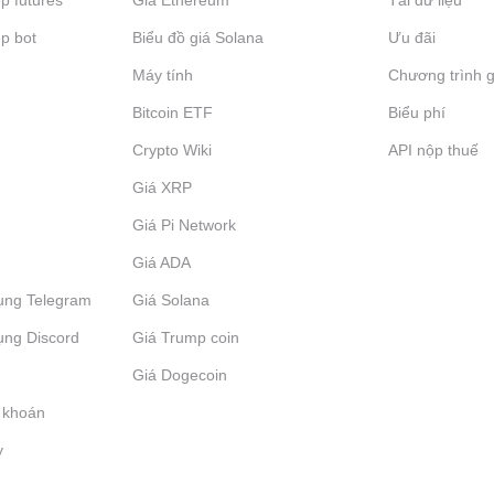
p futures
Giá Ethereum
Tải dữ liệu
p bot
Biểu đồ giá Solana
Ưu đãi
Máy tính
Chương trình g
Bitcoin ETF
Biểu phí
Crypto Wiki
API nộp thuế
Giá XRP
Giá Pi Network
Giá ADA
ụng Telegram
Giá Solana
ụng Discord
Giá Trump coin
Giá Dogecoin
 khoán
y