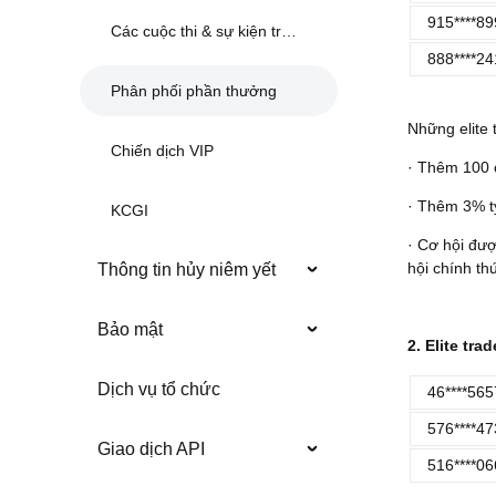
915****89
Các cuộc thi & sự kiện trước đây
888****24
Phân phối phần thưởng
Những elite
Chiến dịch VIP
· Thêm 100 
· Thêm 3% tỷ
KCGI
· Cơ hội đượ
hội chính th
Thông tin hủy niêm yết
Bảo mật
2. Elite tra
Dịch vụ tổ chức
46****565
576****47
Giao dịch API
516****06