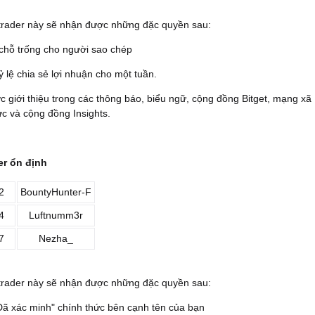
 trader này sẽ nhận được những đặc quyền sau:
chỗ trống cho người sao chép
 lệ chia sẻ lợi nhuận cho một tuần.
c giới thiệu trong các thông báo, biểu ngữ, cộng đồng Bitget, mạng xã
ức và cộng đồng Insights.
der ổn định
2
BountyHunter-F
4
Luftnumm3r
7
Nezha_
 trader này sẽ nhận được những đặc quyền sau:
Đã xác minh" chính thức bên cạnh tên của bạn