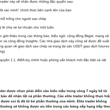
 trader này sẽ nhận được những đặc quyền sau:
Đã xác minh" chính thức bên cạnh tên của bạn
chỗ trống cho người sao chép
 lệ chia sẻ lợi nhuận cho một tuần.
c giới thiệu trong các thông báo, biểu ngữ, cộng đồng Bitget, mạng xã
ức và cộng đồng Insights. Các nhà giao dịch này cũng sẽ được đề xuất
ổng quan về giao dịch sao chép và trang tài sản USDT giao dịch futures
ng)
 quyền 1:1, AMA tùy chỉnh hoặc phỏng vấn khách mời đặc biệt và vật
rader được chọn phải điền vào biểu mẫu trong vòng 7 ngày kể từ
báo để nhận tất cả phần thưởng. Các elite trader không thực hiệ
 được coi là đã từ bỏ phần thưởng của mình. Elite trader không
thưởng sẽ không được ưu tiên trong các bảng xếp hạng tiếp the