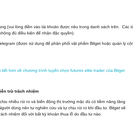
ùng (vui lòng điền vào tài khoản được nêu trong danh sách trên. Các t
không đủ điều kiện để nhận đặc quyền).
Telegram (được sử dụng để phân phối vật phẩm Bitget hoặc quản lý cộ
i tiết hơn về chương trình tuyển chọn futures elite trader của Bitget
ễn trừ trách nhiệm
 chịu nhiều rủi ro và biến động thị trường mặc dù có tiềm năng tăng
Người dùng nên tự nghiên cứu và tự chịu rủi ro khi đầu tư. Bitget sẽ
rách nhiệm đối với bất kỳ khoản thua lỗ do đầu tư nào.