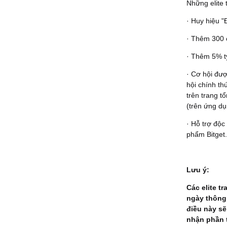
Những elite
· Huy hiệu "
· Thêm 300 
· Thêm 5% tỷ
· Cơ hội đượ
hội chính th
trên trang t
(trên ứng dụ
· Hỗ trợ độc
phẩm Bitget.
Lưu ý:
Các elite t
ngày thông 
điều này sẽ
nhận phần 