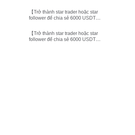
mỗi tuần】-Công bố bảng xếp
hạng star trader/follower
【Trở thành star trader hoặc star
follower để chia sẻ 6000 USDT
mỗi tuần】-Công bố bảng xếp
hạng star trader/follower
【Trở thành star trader hoặc star
follower để chia sẻ 6000 USDT
mỗi tuần】-Công bố bảng xếp
hạng star trader/follower