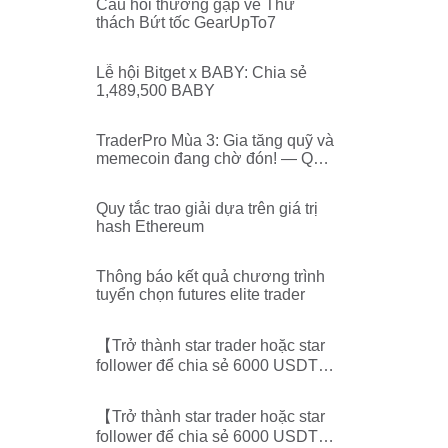
Câu hỏi thường gặp về Thử
thách Bứt tốc GearUpTo7
Lễ hội Bitget x BABY: Chia sẻ
1,489,500 BABY
TraderPro Mùa 3: Gia tăng quỹ và
memecoin đang chờ đón! — Quy
tắc lựa chọn và thời gian phân
phối tài khoản
Quy tắc trao giải dựa trên giá trị
hash Ethereum
Thông báo kết quả chương trình
tuyển chọn futures elite trader
【Trở thành star trader hoặc star
follower để chia sẻ 6000 USDT
mỗi tuần】-Công bố bảng xếp
hạng star trader/follower
【Trở thành star trader hoặc star
follower để chia sẻ 6000 USDT