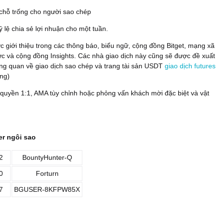
chỗ trống cho người sao chép
 lệ chia sẻ lợi nhuận cho một tuần.
c giới thiệu trong các thông báo, biểu ngữ, cộng đồng Bitget, mạng xã
ức và cộng đồng Insights. Các nhà giao dịch này cũng sẽ được đề xuất
ổng quan về giao dịch sao chép và trang tài sản USDT
giao dịch futures
ng)
 quyền 1:1, AMA tùy chỉnh hoặc phỏng vấn khách mời đặc biệt và vật
der ngôi sao
2
BountyHunter-Q
0
Forturn
7
BGUSER-8KFPW85X