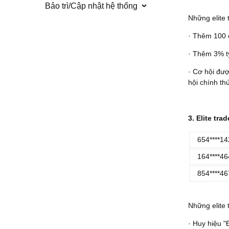
Bảo trì/Cập nhật hệ thống
Những elite
· Thêm 100 
· Thêm 3% tỷ
· Cơ hội đượ
hội chính th
3. Elite tra
654****14
164****46
854****46
Những elite
· Huy hiệu "