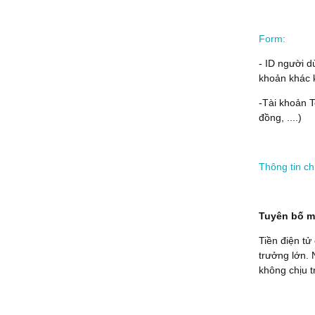
Form:
- ID người d
khoản khác 
-Tài khoản 
đồng, ....)
Thông tin ch
Tuyên bố mi
Tiền điện tử
trưởng lớn. 
không chịu t