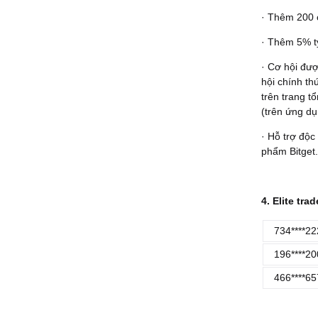
· Thêm 200 
· Thêm 5% tỷ
· Cơ hội đượ
hội chính th
trên trang t
(trên ứng dụ
· Hỗ trợ độc
phẩm Bitget.
4. Elite tra
734****22
196****20
466****65