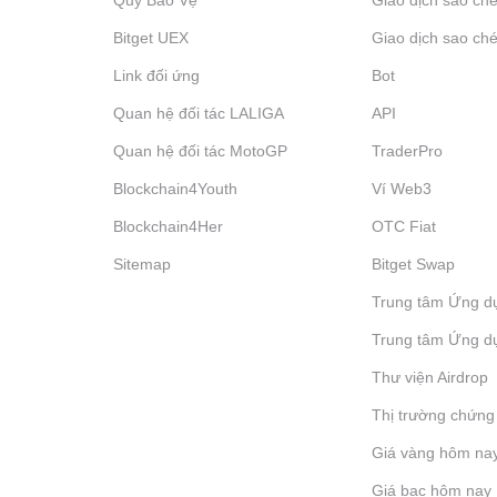
Quỹ Bảo Vệ
Giao dịch sao ché
Bitget UEX
Giao dịch sao ché
Link đối ứng
Bot
Quan hệ đối tác LALIGA
API
Quan hệ đối tác MotoGP
TraderPro
Blockchain4Youth
Ví Web3
Blockchain4Her
OTC Fiat
Sitemap
Bitget Swap
Trung tâm Ứng d
Trung tâm Ứng d
Thư viện Airdrop
Thị trường chứng
Giá vàng hôm na
Giá bạc hôm nay