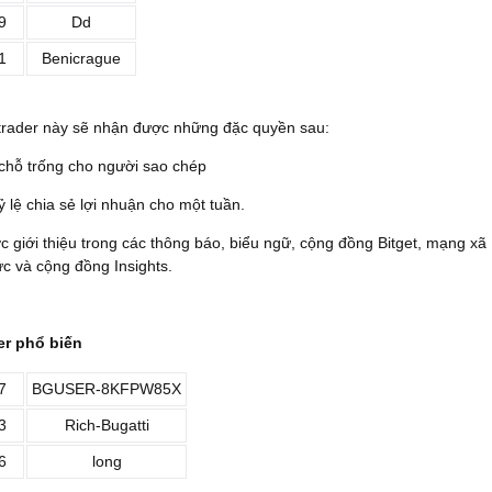
9
Dd
1
Benicrague
 trader này sẽ nhận được những đặc quyền sau:
chỗ trống cho người sao chép
 lệ chia sẻ lợi nhuận cho một tuần.
c giới thiệu trong các thông báo, biểu ngữ, cộng đồng Bitget, mạng xã
ức và cộng đồng Insights.
der phổ biến
7
BGUSER-8KFPW85X
3
Rich-Bugatti
6
long