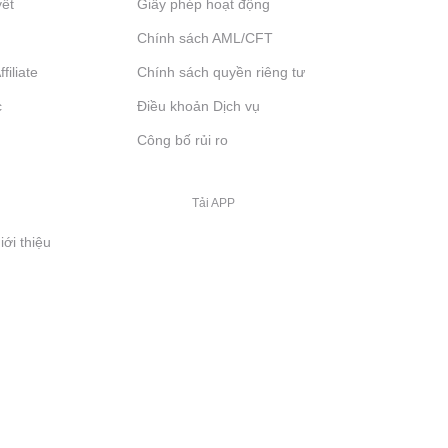
yết
Giấy phép hoạt động
Chính sách AML/CFT
filiate
Chính sách quyền riêng tư
c
Điều khoản Dịch vụ
Công bố rủi ro
Tải APP
iới thiệu