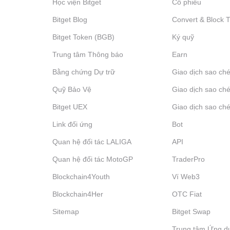
Học viện Bitget
Cổ phiếu
Bitget Blog
Convert & Block 
Bitget Token (BGB)
Ký quỹ
Trung tâm Thông báo
‌Earn
Bằng chứng Dự trữ
Giao dịch sao ché
Quỹ Bảo Vệ
Giao dịch sao ché
Bitget UEX
Giao dịch sao ché
Link đối ứng
Bot
Quan hệ đối tác LALIGA
API
Quan hệ đối tác MotoGP
TraderPro
Blockchain4Youth
Ví Web3
Blockchain4Her
OTC Fiat
Sitemap
Bitget Swap
Trung tâm Ứng d