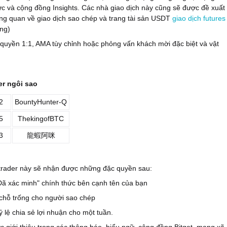
ức và cộng đồng Insights. Các nhà giao dịch này cũng sẽ được đề xuất
ổng quan về giao dịch sao chép và trang tài sản USDT
giao dịch futures
ng)
 quyền 1:1, AMA tùy chỉnh hoặc phỏng vấn khách mời đặc biệt và vật
der ngôi sao
2
BountyHunter-Q
5
ThekingofBTC
3
龍蝦阿咪
 trader này sẽ nhận được những đặc quyền sau:
Đã xác minh" chính thức bên cạnh tên của bạn
chỗ trống cho người sao chép
 lệ chia sẻ lợi nhuận cho một tuần.