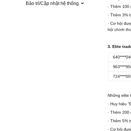
Bảo trì/Cập nhật hệ thống
· Thêm 100 
· Thêm 3% tỷ
· Cơ hội đượ
hội chính th
3. Elite tra
640****04
963****95
724****05
Những elite
· Huy hiệu "
· Thêm 200 
· Thêm 5% tỷ
· Cơ hội đượ