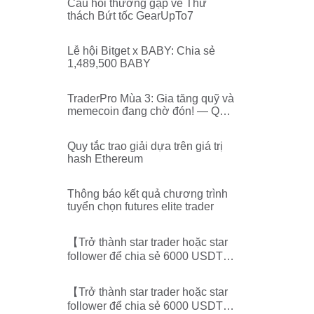
Câu hỏi thường gặp về Thử
thách Bứt tốc GearUpTo7
Lễ hội Bitget x BABY: Chia sẻ
1,489,500 BABY
TraderPro Mùa 3: Gia tăng quỹ và
memecoin đang chờ đón! — Quy
tắc lựa chọn và thời gian phân
phối tài khoản
Quy tắc trao giải dựa trên giá trị
hash Ethereum
Thông báo kết quả chương trình
tuyển chọn futures elite trader
【Trở thành star trader hoặc star
follower để chia sẻ 6000 USDT
mỗi tuần】-Công bố bảng xếp
hạng star trader/follower
【Trở thành star trader hoặc star
follower để chia sẻ 6000 USDT