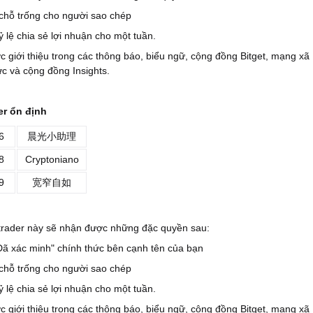
chỗ trống cho người sao chép
 lệ chia sẻ lợi nhuận cho một tuần.
c giới thiệu trong các thông báo, biểu ngữ, cộng đồng Bitget, mạng xã
ức và cộng đồng Insights.
der ổn định
6
晨光小助理
8
Cryptoniano
9
宽窄自如
 trader này sẽ nhận được những đặc quyền sau:
Đã xác minh" chính thức bên cạnh tên của bạn
chỗ trống cho người sao chép
 lệ chia sẻ lợi nhuận cho một tuần.
c giới thiệu trong các thông báo, biểu ngữ, cộng đồng Bitget, mạng xã