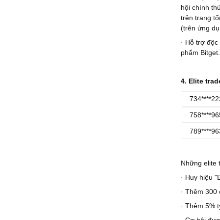
hội chính th
trên trang t
(trên ứng dụ
· Hỗ trợ độc
phẩm Bitget.
4. Elite tra
734****22
758****96
789****96
Những elite
· Huy hiệu "
· Thêm 300 
· Thêm 5% tỷ