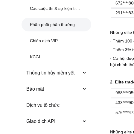
672****86
Các cuộc thi & sự kiện trước đây
291****83
Phân phối phần thưởng
Những elite
Chiến dịch VIP
· Thêm 100 
· Thêm 3% tỷ
KCGI
· Cơ hội đượ
hội chính th
Thông tin hủy niêm yết
2. Elite tra
Bảo mật
988****05
433****90
Dịch vụ tổ chức
576****47
Giao dịch API
Những elite