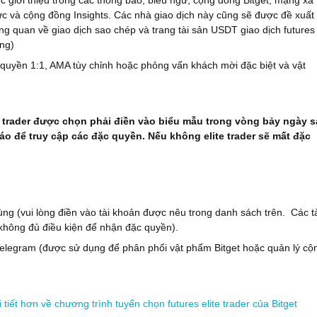
c giới thiệu trong các thông báo, biểu ngữ, cộng đồng Bitget, mạng xã
ức và cộng đồng Insights. Các nhà giao dịch này cũng sẽ được đề xuất
ổng quan về giao dịch sao chép và trang tài sản USDT giao dịch futures
ng)
 quyền 1:1, AMA tùy chỉnh hoặc phỏng vấn khách mời đặc biệt và vật
e trader được chọn phải điền vào biểu mẫu trong vòng bảy ngày 
áo để truy cập các đặc quyền. Nếu không elite trader sẽ mất đặc
ùng (vui lòng điền vào tài khoản được nêu trong danh sách trên.
Các t
không đủ điều kiện để nhận đặc quyền).
Telegram (được sử dụng để phân phối vật phẩm Bitget hoặc quản lý cộ
i tiết hơn về chương trình tuyển chọn futures elite trader của Bitget