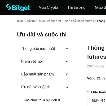
Mua Crypto
Thị trường
Giao d
Bitget
/
Hỗ trợ
/
Ưu đãi và cuộc thi
/
Phân phối phần thưởng
/
Thông 
Ưu đãi và cuộc thi
Thông 
Thông báo mới nhất
futures
Niêm yết mới
2024-05-07 
Cập nhật sản phẩm
Vòng đánh g
Ưu đãi và cuộc thi
1. Elite tr
Các cuộc thi & sự kiện đang diễn ra
492****59