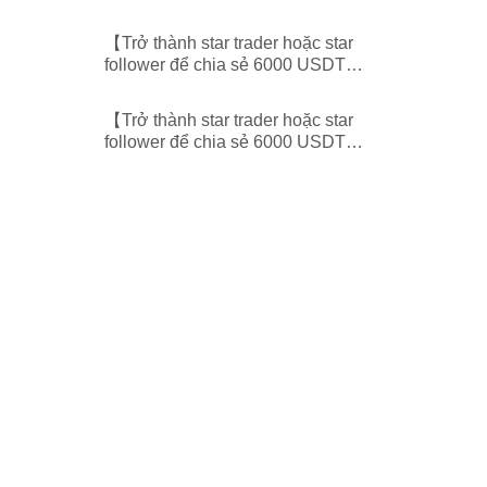
mỗi tuần】-Công bố bảng xếp
hạng star trader/follower
【Trở thành star trader hoặc star
follower để chia sẻ 6000 USDT
mỗi tuần】-Công bố bảng xếp
hạng star trader/follower
【Trở thành star trader hoặc star
follower để chia sẻ 6000 USDT
mỗi tuần】-Công bố bảng xếp
hạng star trader/follower