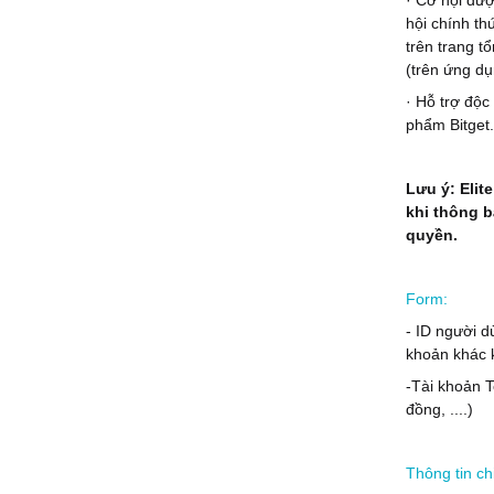
· Cơ hội đượ
hội chính th
trên trang t
(trên ứng dụ
· Hỗ trợ độc
phẩm Bitget.
Lưu ý: Elit
khi thông b
quyền.
Form:
- ID người d
khoản khác 
-Tài khoản 
đồng, ....)
Thông tin ch