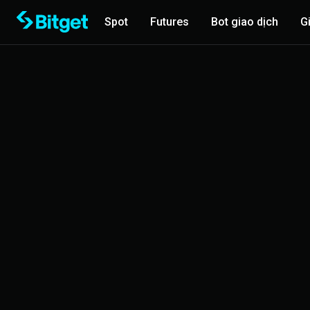
Spot
Futures
Bot giao dịch
G