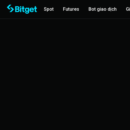
Spot
Futures
Bot giao dịch
G