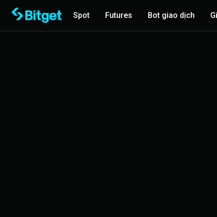
Spot
Futures
Bot giao dịch
G