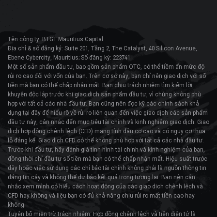
Tên công ty: BTGT Mauritius Capital
Địa chỉ & số đăng ký: Suite 201, Tầng 2, The Catalyst, 40 Silicon Avenue,
Ebene Cybercity, Mauritius; Số đăng ký: 223741
Một số sản phẩm đầu tư, bao gồm sản phẩm OTC, có thể tiềm ẩn mức độ
rủi ro cao đối với vốn của bạn. Trên cơ sở này, bạn chỉ nên giao dịch với số
tiền mà bạn có thể chấp nhận mất. Bạn chịu trách nhiệm tìm kiếm lời
khuyên độc lập trước khi giao dịch sản phẩm đầu tư, vì chúng không phù
hợp với tất cả các nhà đầu tư. Bạn cũng nên đọc kỹ các chính sách khả
dụng tại đây để hiểu rõ về rủi ro liên quan đến việc giao dịch các sản phẩm
đầu tư này, cân nhắc đến mục tiêu tài chính và kinh nghiệm giao dịch. Giao
dịch hợp đồng chênh lệch (CFD) mang tính đầu cơ cao và có nguy cơ thua
lỗ đáng kể. Giao dịch CFD có thể không phù hợp với tất cả các nhà đầu tư.
Trước khi đầu tư, hãy đánh giá tình hình tài chính và kinh nghiệm của bạn,
đồng thời chỉ đầu tư số tiền mà bạn có thể chấp nhận mất. Hiệu suất trước
đây hoặc việc sử dụng các chỉ báo tài chính không phải là nguồn thông tin
đáng tin cậy và không thể dự báo kết quả trong tương lai. Bạn nên cân
nhắc xem mình có hiểu cách hoạt động của các giao dịch chênh lệch và
CFD hay không và liệu bạn có đủ khả năng chịu rủi ro mất tiền cao hay
không.
Tuyên bố miễn trừ trách nhiệm: Hợp đồng chênh lệch và tiền điện tử là