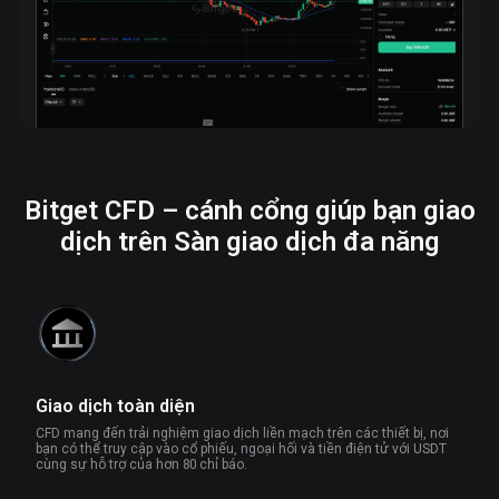
Bitget CFD – cánh cổng giúp bạn giao
dịch trên Sàn giao dịch đa năng
Giao dịch toàn diện
CFD mang đến trải nghiệm giao dịch liền mạch trên các thiết bị, nơi
bạn có thể truy cập vào cổ phiếu, ngoại hối và tiền điện tử với USDT
cùng sự hỗ trợ của hơn 80 chỉ báo.