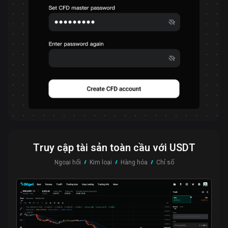
Truy cập tài sản toàn cầu với USDT
Ngoại hối
Kim loại
Hàng hóa
Chỉ số