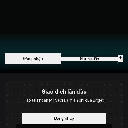
Đăng nhập
Hướng dẫn
Giao dịch lần đầu
Tạo tài khoản MT5 (CFD) miễn phí qua Bitget.
Đăng nhập