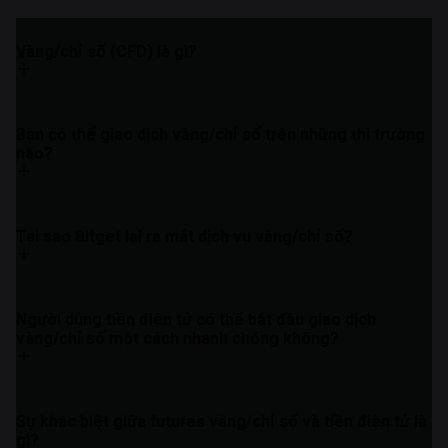
Vàng/chỉ số (CFD) là gì?
Bạn có thể giao dịch vàng/chỉ số trên những thị trường
nào?
Tại sao Bitget lại ra mắt dịch vụ vàng/chỉ số?
Người dùng tiền điện tử có thể bắt đầu giao dịch
vàng/chỉ số một cách nhanh chóng không?
Sự khác biệt giữa futures vàng/chỉ số và tiền điện tử là
gì?