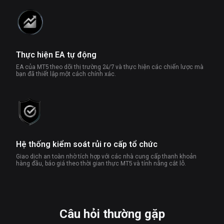
Thực hiện EA tự động
EA của MT5 theo dõi thị trường 24/7 và thực hiện các chiến lược mà
bạn đã thiết lập một cách chính xác.
Hệ thống kiểm soát rủi ro cấp tổ chức
Giao dịch an toàn nhờ tích hợp với các nhà cung cấp thanh khoản
hàng đầu, báo giá theo thời gian thực MT5 và tính năng cắt lỗ.
Câu hỏi thường gặp