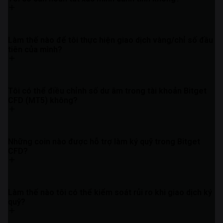
Làm thế nào để tôi thực hiện giao dịch vàng/chỉ số đầu
tiên của mình?
Tôi có thể điều chỉnh số dư âm trong tài khoản Bitget
CFD (MT5) không?
Những coin nào được hỗ trợ làm ký quỹ trong Bitget
CFD?
Làm thế nào tôi có thể kiểm soát rủi ro khi giao dịch ký
quỹ?