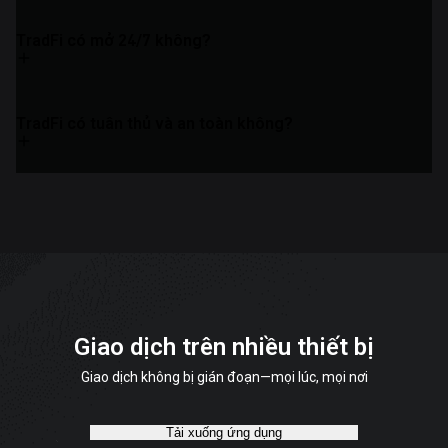
TradFi có mở 24/7 không?
TradFi có tuân thủ và an toàn không?
Giao dịch trên nhiều thiết bị
Giao dịch không bị gián đoạn—mọi lúc, mọi nơi
Tải xuống ứng dụng