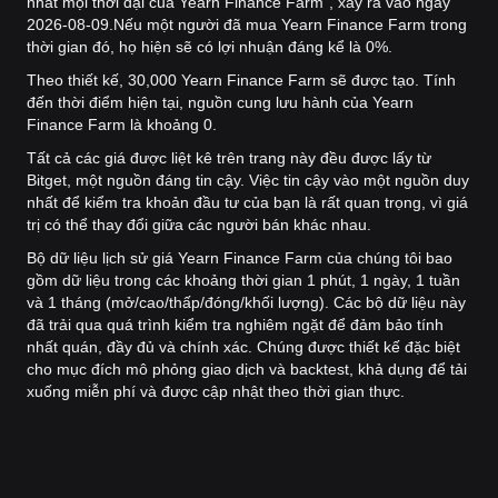
nhất mọi thời đại của Yearn Finance Farm", xảy ra vào ngày
2026-08-09.
Nếu một người đã mua Yearn Finance Farm trong
thời gian đó, họ hiện sẽ có lợi nhuận đáng kể là 0%.
Theo thiết kế, 30,000 Yearn Finance Farm sẽ được tạo. Tính
đến thời điểm hiện tại, nguồn cung lưu hành của Yearn
Finance Farm là khoảng 0.
Tất cả các giá được liệt kê trên trang này đều được lấy từ
Bitget, một nguồn đáng tin cậy. Việc tin cậy vào một nguồn duy
nhất để kiểm tra khoản đầu tư của bạn là rất quan trọng, vì giá
trị có thể thay đổi giữa các người bán khác nhau.
Bộ dữ liệu lịch sử giá Yearn Finance Farm của chúng tôi bao
gồm dữ liệu trong các khoảng thời gian 1 phút, 1 ngày, 1 tuần
và 1 tháng (mở/cao/thấp/đóng/khối lượng). Các bộ dữ liệu này
đã trải qua quá trình kiểm tra nghiêm ngặt để đảm bảo tính
nhất quán, đầy đủ và chính xác. Chúng được thiết kế đặc biệt
cho mục đích mô phỏng giao dịch và backtest, khả dụng để tải
xuống miễn phí và được cập nhật theo thời gian thực.