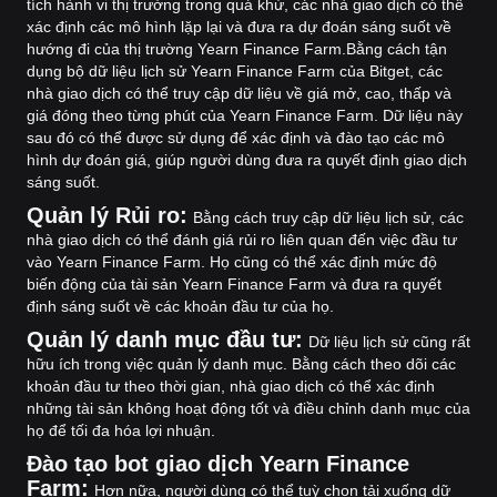
tích hành vi thị trường trong quá khứ, các nhà giao dịch có thể
xác định các mô hình lặp lại và đưa ra dự đoán sáng suốt về
hướng đi của thị trường Yearn Finance Farm.
Bằng cách tận
dụng bộ dữ liệu lịch sử Yearn Finance Farm của Bitget, các
nhà giao dịch có thể truy cập dữ liệu về giá mở, cao, thấp và
giá đóng theo từng phút của Yearn Finance Farm. Dữ liệu này
sau đó có thể được sử dụng để xác định và đào tạo các mô
hình dự đoán giá, giúp người dùng đưa ra quyết định giao dịch
sáng suốt.
Quản lý Rủi ro:
Bằng cách truy cập dữ liệu lịch sử, các
nhà giao dịch có thể đánh giá rủi ro liên quan đến việc đầu tư
vào Yearn Finance Farm. Họ cũng có thể xác định mức độ
biến động của tài sản Yearn Finance Farm và đưa ra quyết
định sáng suốt về các khoản đầu tư của họ.
Quản lý danh mục đầu tư:
Dữ liệu lịch sử cũng rất
hữu ích trong việc quản lý danh mục. Bằng cách theo dõi các
khoản đầu tư theo thời gian, nhà giao dịch có thể xác định
những tài sản không hoạt động tốt và điều chỉnh danh mục của
họ để tối đa hóa lợi nhuận.
Đào tạo bot giao dịch Yearn Finance
Farm:
Hơn nữa, người dùng có thể tuỳ chọn tải xuống dữ