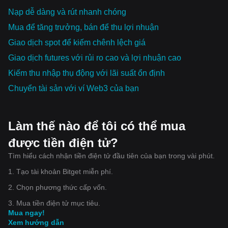
Nạp dễ dàng và rút nhanh chóng
Mua để tăng trưởng, bán để thu lợi nhuận
Giao dịch spot để kiếm chênh lệch giá
Giao dịch futures với rủi ro cao và lợi nhuận cao
Kiếm thu nhập thụ động với lãi suất ổn định
Chuyển tài sản với ví Web3 của bạn
Làm thế nào để tôi có thể mua
được tiền điện tử?
Tìm hiểu cách nhận tiền điện tử đầu tiên của bạn trong vài phút.
1. Tạo tài khoản Bitget miễn phí.
2. Chọn phương thức cấp vốn.
3. Mua tiền điện tử mục tiêu.
Mua ngay!
Xem hướng dẫn