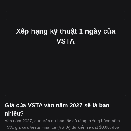
Xếp hạng kỹ thuật 1 ngày của
VSTA
Giá của VSTA vào năm 2027 sẽ là bao
nhiêu?
Vào năm 2027, dựa trên dự báo tốc độ tăng trưởng hàng năm
+5%, giá của Vesta Finance (VSTA) dự kiến sẽ đạt $0.00; dựa