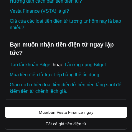
Hướng dẫn cách bán tiền điện tử?
Vesta Finance (VSTA) là gì?
Giá của các loại tiền điện tử tương tự hôm nay là bao
nhiêu?
Bạn muốn nhận tiền điện tử ngay lập
tức?
Tạo tài khoản Bitget
hoặc
Tải ứng dụng Bitget.
Mua tiền điện tử trực tiếp bằng thẻ tín dụng.
Giao dịch nhiều loại tiền điện tử trên nền tảng spot để
kiếm tiền từ chênh lệch giá.
Mua/bán Vesta Finance ngay
Tất cả giá tiền điện tử