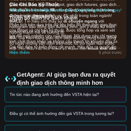
Các Chỉ Báo Kỹ Thuật
gồm mua, bán, giao dịch spot, giao dịch futures, giao dịch
RSI:
trên chuỗi và staking. Nền tảng cũng cung cấp một trong
Đăng ký tài khoản Bitget miễn phí và bắt đầu giao dịch ngay!
Giá trị hiện tại là
48
, cho thấy động lượng thị trường
đang ở mức
những mức phí giao dịch ưu đãi nhất trong toàn ngành!
trung tính
.
Tuyên bố miễn trừ trách nhiệm
MACD:
Tín hiệu cho thấy sự
di chuyển ngang
với
Phân tích trên dựa trên dữ liệu biểu đồ theo thời gian thực
histogram dao động gần đường zero, gợi ý thiếu sự thiên
của Bitget và chỉ báo kỹ thuật, được tổng hợp và xem xét
hướng mạnh mẽ về hướng đi.
bởi đội ngũ nghiên cứu của Bitget. Nội dung này chỉ mang
MA:
Giá hiện đang giao dịch dưới đường trung bình động
tính chất tham khảo và không cấu thành lời khuyên đầu tư.
50 ngày nhưng vẫn nằm trên mức hỗ trợ ngắn hạn trước
Giá tiền điện tử biến động rất mạnh. Hãy đưa ra quyết định
mắt, cho thấy cấu trúc trung kỳ mang tính
trung tính đến
đầu tư dựa trên khả năng chấp nhận rủi ro của bản thân.
Hiện thêm
5 phút trước
giảm
với những nỗ lực ổn định hóa ngắn hạn.
Các Yếu Tố Thúc Đẩy Thị Trường
Giá và điều kiện thị trường hiện tại của Vesta Finance chịu
ảnh hưởng chủ yếu bởi các yếu tố sau:
GetAgent: AI giúp bạn đưa ra quyết
•
Biến động Thanh khoản và TVL:
Những thay đổi trong
định giao dịch thông minh hơn
Tổng Giá Trị Khóa (TVL) trong hệ sinh thái Vesta tác động
trực tiếp đến tiện ích và giá trị cảm nhận của token VSTA.
Tin tức nào đang ảnh hưởng đến VSTA hiện tại?
•
Tâm lý Ngành DeFi:
Các xu hướng thị trường rộng lớn
hơn ảnh hưởng đến các giao thức stablecoin phi tập trung
tác động đến nhu cầu đầu tư vào các token quản trị như
VSTA.
Điều gì có thể ảnh hưởng đến giá VSTA trong tương lai?
•
Cập Nhật Quản Trị Giao Thức:
Các đề xuất gần đây
hoặc sắp tới liên quan đến phân phối phí hoặc tích hợp tài
sản thế chấp đang thúc đẩy sự quan tâm đầu cơ.