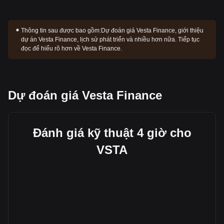
Thông tin sau được bao gồm:
Dự đoán giá Vesta Finance, giới thiệu
dự án Vesta Finance, lịch sử phát triển và nhiều hơn nữa. Tiếp tục
đọc để hiểu rõ hơn về Vesta Finance.
Dự đoán giá Vesta Finance
Đánh giá kỹ thuật 4 giờ cho
VSTA