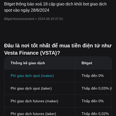
Bitget thông báo xoá 18 cặp giao dịch khỏi bot giao dịch
spot vào ngày 28/6/2024
Bitget Announcement
•
2024-06-25 07:01
Đâu là nơi tốt nhất để mua tiền điện tử như
Vesta Finance (VSTA)?
Thống kê giao dịch
Bitget
Phí giao dịch spot (maker)
Thấp đến 0%
Phí giao dịch spot (taker)
Thấp đến 0,03% (0,
Phí giao dịch futures (maker)
Thấp đến 0%
Phí giao dịch futures (taker)
Thấp đến 0,02%