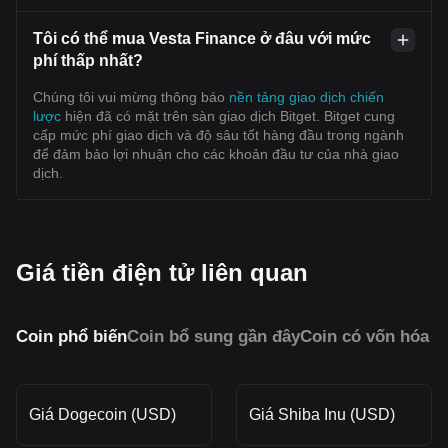
Tôi có thể mua Vesta Finance ở đâu với mức
phí thấp nhất?
Chúng tôi vui mừng thông báo
nền tảng giao dịch chiến
lược
hiện đã có mặt trên sàn giao dịch Bitget. Bitget cung
cấp mức phí giao dịch và độ sâu tốt hàng đầu trong ngành
để đảm bảo lợi nhuận cho các khoản đầu tư của nhà giao
dịch.
Giá tiền điện tử liên quan
Coin phổ biến
Coin bổ sung gần đây
Coin có vốn hóa 
Giá Dogecoin (USD)
Giá Shiba Inu (USD)