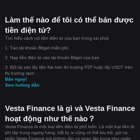
Làm thế nào để tôi có thể bán được
tiền điện tử?
Tìm hiểu cách rút tiền điện tử của bạn trong vài phút.
1. Tạo tài khoản Bitget miễn phí.
2. Nạp tiền điện tử vào tài khoản Bitget của bạn.
3. Đổi tài sản lấy tiền fiat trên thị trường P2P hoặc lấy USDT trên
thị trường spot.
Bán ngay!
Xem hướng dẫn
Vesta Finance là gì và Vesta Finance
hoạt động như thế nào？
Vesta Finance là một loại tiền điện tử phổ biến. Là một loại tiền tệ
phi tập trung ngang hàng, bất kỳ ai cũng có thể lưu trữ, gửi và
nhận Vesta Finance mà không cần cơ quan tập trung như ngân