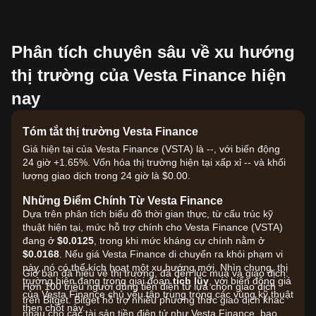
Phân tích chuyên sâu về xu hướng
thị trường của Vesta Finance hiện
nay
Tóm tắt thị trường Vesta Finance
Giá hiện tại của Vesta Finance (VSTA) là --, với biến động
24 giờ +1.65%. Vốn hóa thị trường hiện tại xấp xỉ -- và khối
lượng giao dịch trong 24 giờ là $0.00.
Những Điểm Chính Từ Vesta Finance
Dựa trên phân tích biểu đồ thời gian thực, từ cấu trúc kỹ
thuật hiện tại, mức hỗ trợ chính cho Vesta Finance (VSTA)
đang ở
$0.0125
, trong khi mức kháng cự chính nằm ở
$0.0168
. Nếu giá Vesta Finance di chuyển ra khỏi phạm vi
này, nó có thể kích hoạt một xu hướng mới. Nhìn chung, thị
Giờ bạn đã hiểu về thị trường, đã đến lúc mua và giao dịch.
trường hiện đang trong giai đoạn
tích lũy
, với biến động giá
Hơn 100 triệu người dùng tiền điện tử lựa chọn giao dịch
của Vesta Finance chủ yếu tập trung trong các vùng kỹ thuật
trên Bitget. Bitget hỗ trợ nhiều phương thức giao dịch khác
then chốt này.
nhau cho các tài sản tiền điện tử như Vesta Finance, bao