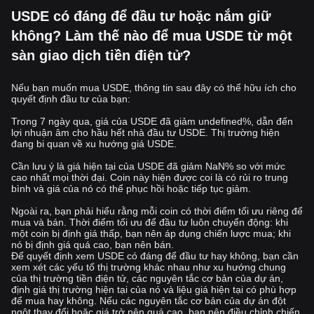
USDE có đáng để đầu tư hoặc nắm giữ
không? Làm thế nào để mua USDE từ một
sàn giao dịch tiền điện tử?
Nếu bạn muốn mua USDE, thông tin sau đây có thể hữu ích cho
quyết định đầu tư của bạn:
Trong 7 ngày qua, giá của USDE đã giảm undefined%, dẫn đến
lợi nhuận âm cho hầu hết nhà đầu tư USDE. Thị trường hiện
đang bi quan về xu hướng giá USDE.
Cần lưu ý là giá hiện tại của USDE đã giảm NaN% so với mức
cao nhất mọi thời đại. Coin này hiện được coi là có rủi ro trung
bình và giá của nó có thể phục hồi hoặc tiếp tục giảm.
Ngoài ra, bạn phải hiểu rằng mỗi coin có thời điểm tối ưu riêng để
mua và bán. Thời điểm tối ưu để đầu tư luôn chuyển động: khi
một coin bị định giá thấp, bạn nên áp dụng chiến lược mua; khi
nó bị định giá quá cao, bạn nên bán.
Để quyết định xem USDE có đáng để đầu tư hay không, bạn cần
xem xét các yếu tố thị trường khác nhau như xu hướng chung
của thị trường tiền điện tử, các nguyên tắc cơ bản của dự án,
định giá thị trường hiện tại của nó và liệu giá hiện tại có phù hợp
để mua hay không. Nếu các nguyên tắc cơ bản của dự án đột
ngột thay đổi hoặc giá trở nên quá cao, bạn nên điều chỉnh chiến