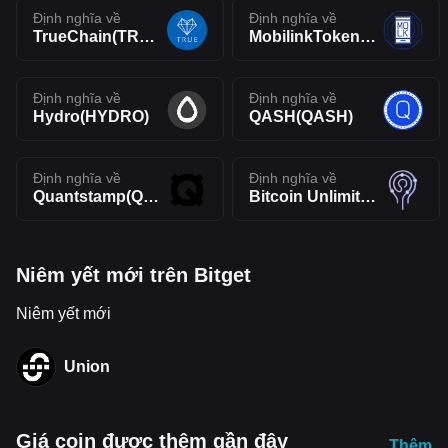
Định nghĩa về
Định nghĩa về
TrueChain(TRUE)
MobilinkToken(MOLK)
Định nghĩa về
Định nghĩa về
Hydro(HYDRO)
QASH(QASH)
Định nghĩa về
Định nghĩa về
Quantstamp(QSP)
Bitcoin Unlimited(BTCU)
Niêm yết mới trên Bitget
Niêm yết mới
Union
Giá coin được thêm gần đây
Thêm