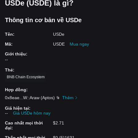
USDe (USDE) là gì?
Thông tin cơ bản về USDe
Tên
:
USDe
Mã
:
USDE
Mua ngay
Giới thiệu
:
--
Thẻ
:
BNB Chain Ecosystem
Hợp đồng
:
0x8eae
...
W::Araw
(
Aptos
)
Thêm
Giá hiện tại
:
--
Giá USDe hôm nay
Cao nhất mọi thời
$2.71
đại
:
Thấp nhất mọi thời
$0.{5}1631