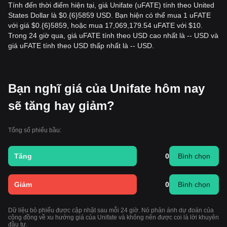
Tính đến thời điểm hiện tại, giá Unifate (uFATE) tính theo United
States Dollar là $0.{​6}5859 USD. Bạn hiện có thể mua 1 uFATE
với giá $0.{​6}5859, hoặc mua 17,069,179.54 uFATE với $10.
Trong 24 giờ qua, giá uFATE tính theo USD cao nhất là -- USD và
giá uFATE tính theo USD thấp nhất là -- USD.
Bạn nghĩ giá của Unifate hôm nay
sẽ tăng hay giảm?
Tổng số phiếu bầu:
Tăng
0
Bình chọn
Giảm
0
Bình chọn
Dữ liệu bỏ phiếu được cập nhật sau mỗi 24 giờ. Nó phản ánh dự đoán của
cộng đồng về xu hướng giá của Unifate và không nên được coi là lời khuyên
đầu tư.