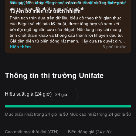
staking. Nền tảng cũng cung cấp một trong những mức phí
Đăng ký tài khoản Bitget miễn phí và bắt đầu giao dịch ngay!
giao dịch ưu đãi nhất trong toàn ngành!
Tuyên bố miễn trừ trách nhiệm
Phân tích trên dựa trên dữ liệu biểu đồ theo thời gian thực
của Bitget và chỉ báo kỹ thuật, được tổng hợp và xem xét
bởi đội ngũ nghiên cứu của Bitget. Nội dung này chỉ mang
tính chất tham khảo và không cấu thành lời khuyên đầu tư.
Giá tiền điện tử biến động rất mạnh. Hãy đưa ra quyết định
đầu tư dựa trên khả năng chấp nhận rủi ro của bản thân.
Hiện thêm
5 phút trước
Thông tin thị trường Unifate
Hiệu suất giá (24 giờ)
24 giờ
Mức thấp nhất trong 24 giờ là $0
Mức cao nhất trong 24 giờ là $0
Cao nhất mọi thời đại (ATH):
Biến động giá (24 giờ):