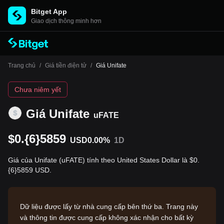
Bitget App
Giao dịch thông minh hơn
Trang chủ
/
Giá tiền điện tử
/
Giá Unifate
Chưa niêm yết
Giá Unifate
uFATE
$0.{6}5859
USD
0.00%
1D
Giá của Unifate (uFATE) tính theo United States Dollar là $0.
{6}5859 USD.
Dữ liệu được lấy từ nhà cung cấp bên thứ ba. Trang này
và thông tin được cung cấp không xác nhận cho bất kỳ