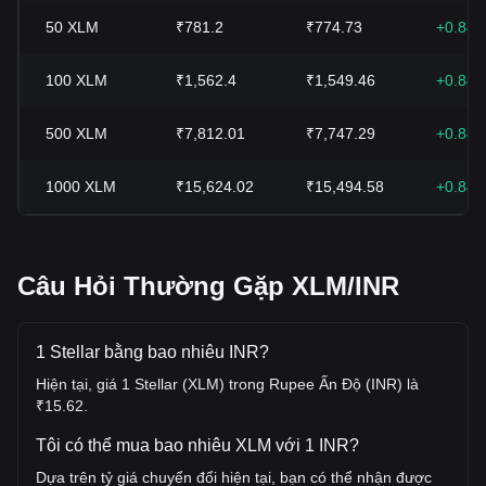
50
XLM
₹781.2
₹774.73
+0.84
100
XLM
₹1,562.4
₹1,549.46
+0.84
500
XLM
₹7,812.01
₹7,747.29
+0.84
1000
XLM
₹15,624.02
₹15,494.58
+0.84
Câu Hỏi Thường Gặp XLM/INR
1 Stellar bằng bao nhiêu INR?
Hiện tại, giá 1 Stellar (XLM) trong Rupee Ấn Độ (INR) là
₹15.62.
Tôi có thể mua bao nhiêu XLM với 1 INR?
Dựa trên tỷ giá chuyển đổi hiện tại, bạn có thể nhận được