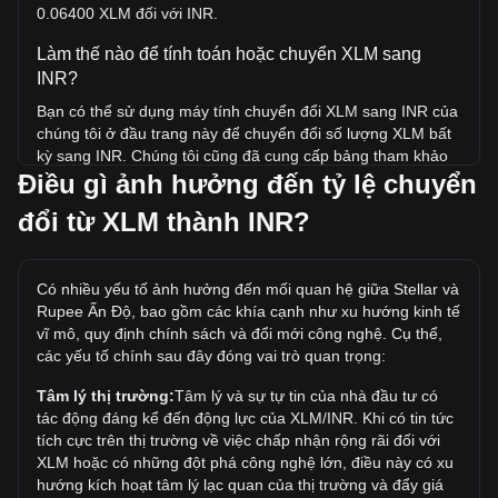
0.06400 XLM đối với INR.
Làm thế nào để tính toán hoặc chuyển XLM sang
INR?
Bạn có thể sử dụng máy tính chuyển đổi XLM sang INR của
chúng tôi ở đầu trang này để chuyển đổi số lượng XLM bất
kỳ sang INR. Chúng tôi cũng đã cung cấp bảng tham khảo
Điều gì ảnh hưởng đến tỷ lệ chuyển
nhanh cho các giao dịch chuyển đổi phổ biến. Ví dụ: 5 INR
tương đương 0.3200 XLM, trong khi 5 XLM sẽ có giá
đổi từ XLM thành INR?
khoảng 78.12INR.
Giá cao nhất của XLM/INR trong lịch sử là bao nhiêu?
Có nhiều yếu tố ảnh hưởng đến mối quan hệ giữa Stellar và
Giá ATH của 1 XLM tính theo INR là ₹89.38. Vẫn còn phải
Rupee Ấn Độ, bao gồm các khía cạnh như xu hướng kinh tế
xem liệu giá của 1 XLM/INR có vượt mức cao nhất mọi thời
vĩ mô, quy định chính sách và đổi mới công nghệ. Cụ thể,
đại hiện tại hay không.
các yếu tố chính sau đây đóng vai trò quan trọng:
Xu hướng giá của tính theo INR như thế nào?
Tâm lý thị trường:
Tâm lý và sự tự tin của nhà đầu tư có
Trong 7 ngày qua, tỷ giá chuyển đổi Stellar (XLM) đã giảm
tác động đáng kể đến động lực của XLM/INR. Khi có tin tức
4.32%. Trong tháng trước, tỷ giá chuyển đổi Stellar (XLM)
tích cực trên thị trường về việc chấp nhận rộng rãi đối với
đã giảm 13.89% so với Rupee Ấn Độ (INR).
XLM hoặc có những đột phá công nghệ lớn, điều này có xu
hướng kích hoạt tâm lý lạc quan của thị trường và đẩy giá