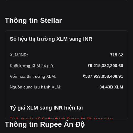
Thông tin Stellar
Số liệu thị trường XLM sang INR
XLM
/
INR
:
₹15.62
Khối lượng XLM 24 giờ
:
₹9,215,382,200.66
Vốn hóa thị trường XLM
:
₹537,953,058,406.91
Nguồn cung lưu hành XLM
:
34.43B
XLM
Tỷ giá XLM sang INR hiện tại
Tỷ lệ chuyển đổi Stellar thành Rupee Ấn Độ đang giảm
Thông tin Rupee Ấn Độ
trong tuần này.