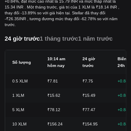
+0.84%, đạt mức cao nhất là 15.79 INR và mức thấp nhất là
15.34 INR . Một tháng trước, giá trị của 1 XLM là ₹18.14 INR ,
thay đổi -13.89% so với giá hiện tại. Stellar đã thay đổi
-
₹
26.35
INR
, tương đương mức thay đổi -62.78% so với năm
trước.
24 giờ trước
1 tháng trước
1 năm trước
10:14 am
24 giờ
Biến 
Số lượng
hôm nay
trước
24h
0.5
XLM
₹7.81
₹7.75
+0.84
1
XLM
₹15.62
₹15.49
+0.84
5
XLM
₹78.12
₹77.47
+0.84
10
XLM
₹156.24
₹154.95
+0.84