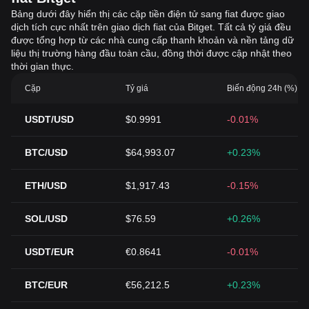
Bảng dưới đây hiển thị các cặp tiền điện tử sang fiat được giao
dịch tích cực nhất trên giao dịch fiat của Bitget. Tất cả tỷ giá đều
được tổng hợp từ các nhà cung cấp thanh khoản và nền tảng dữ
liệu thị trường hàng đầu toàn cầu, đồng thời được cập nhật theo
thời gian thực.
Cặp
Tỷ giá
Biến động 24h (%)
USDT/USD
$0.9991
-0.01%
BTC/USD
$64,993.07
+0.23%
ETH/USD
$1,917.43
-0.15%
SOL/USD
$76.59
+0.26%
USDT/EUR
€0.8641
-0.01%
BTC/EUR
€56,212.5
+0.23%