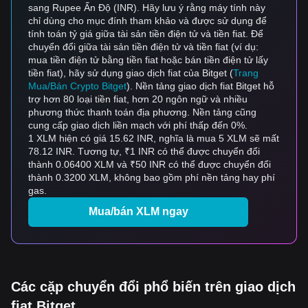
sang Rupee Ấn Độ (INR). Hãy lưu ý rằng máy tính này
chỉ dùng cho mục đính tham khảo và được sử dụng để
tính toán tỷ giá giữa tài sản tiền điện tử và tiền fiat. Để
chuyển đổi giữa tài sản tiền điện tử và tiền fiat (ví dụ:
mua tiền điện tử bằng tiền fiat hoặc bán tiền điện tử lấy
tiền fiat), hãy sử dụng giao dịch fiat của Bitget (
Trang
Mua/Bán Crypto Bitget
). Nền tảng giao dịch fiat Bitget hỗ
trợ hơn 80 loại tiền fiat, hơn 20 ngôn ngữ và nhiều
phương thức thanh toán địa phương. Nền tảng cũng
cung cấp giao dịch liền mạch với phí thấp đến 0%.
1 XLM hiện có giá 15.62 INR, nghĩa là mua 5 XLM sẽ mất
78.12 INR. Tương tự, ₹1 INR có thể được chuyển đổi
thành 0.06400 XLM và ₹50 INR có thể được chuyển đổi
thành 0.3200 XLM, không bao gồm phí nền tảng hay phí
gas.
Mua/bán XLM ngay
Các cặp chuyển đổi phổ biến trên giao dịch
fiat Bitget