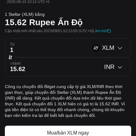
·
2026-08-10 10:14 UTC+0
1 Stellar (XLM) bằng
15.62
Rupee Ấn Độ
Cập nhật mới nhất vào 2023/09/01 02:23:05
(UTC+0)
‌Làm mới
Từ
XLM
Thành
INR
Công cụ chuyển đổi Bitget cung cấp tỷ giá XLM/INR theo thời
gian thực, giúp chuyển đổi Stellar (XLM) thành Rupee Ấn Độ
(INR) dễ dàng. Kết quả chuyển đổi dựa trên dữ liệu thời gian
thực. Kết quả chuyển đổi 1 XLM hiện có giá trị là 15.62 INR. Vì
giá tiền điện tử có thể thay đổi nhanh chóng, chúng tôi khuyên
bạn nên kiểm tra lại để biết kết quả chuyển đổi.
Mua/bán XLM ngay