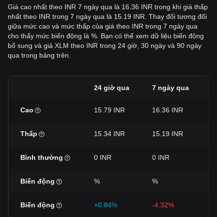
Giá cao nhất theo INR 7 ngày qua là 16.36 INR trong khi giá thấp
nhất theo INR trong 7 ngày qua là 15.19 INR. Thay đổi tương đối
giữa mức cao và mức thấp của giá theo INR trong 7 ngày qua
cho thấy mức biến động là %. Bạn có thể xem dữ liệu biến động
bổ sung và giá XLM theo INR trong 24 giờ, 30 ngày và 90 ngày
qua trong bảng trên.
24 giờ qua
7 ngày qua
3
Cao
15.79 INR
16.36 INR
1
Thấp
15.34 INR
15.19 INR
1
Bình thường
0 INR
0 INR
0
Biến động
%
%
%
Biến động
+0.84%
-4.32%
-