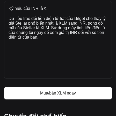
Giá thị trường hiện tại của Stellar là ₹15.62 mỗi XLM, với
tổng vốn hoá thị trường của ₹537,953,058,406.91 INR dựa
Ký hiệu của INR là ₹.
trên nguồn cung lưu hành của 34,431,152,000 XLM. Khối
lượng giao dịch của Stellar đã thay đổi +60.65%
Dữ liệu trao đổi tiền điện tử-fiat của Bitget cho thấy tỷ
(₹3,478,989,958.09 INR) trong 24 giờ qua. Trong ngày giao
giá Stellar phổ biến nhất là XLM sang INR, trong đó
mã của Stellar là XLM. Sử dụng máy tính tiền điện tử
dịch cuối cùng, khối lượng giao dịch của XLM là
của chúng tôi ngay để xem giá trị INR đối với số tiền
₹5,736,392,242.57.
điện tử của bạn.
Thông tin thêm về Stellar trên Bitget
Giá Stellar
Dự đoán giá Stellar
Stellar (XLM) là gì?
Máy tính lợi nhuận Stellar
Mua/bán XLM ngay