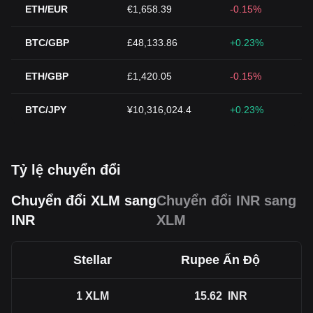
ETH/EUR
€1,658.39
-0.15%
BTC/GBP
£48,133.86
+0.23%
ETH/GBP
£1,420.05
-0.15%
BTC/JPY
¥10,316,024.4
+0.23%
Tỷ lệ chuyển đổi
Chuyển đổi XLM sang
Chuyển đổi INR sang
INR
XLM
Stellar
Rupee Ấn Độ
1
XLM
15.62
INR