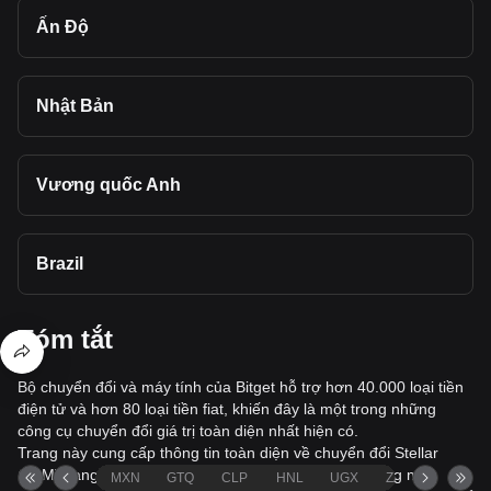
Ấn Độ
Nhật Bản
Vương quốc Anh
Brazil
Tóm tắt
Bộ chuyển đổi và máy tính của Bitget hỗ trợ hơn 40.000 loại tiền
điện tử và hơn 80 loại tiền fiat, khiến đây là một trong những
công cụ chuyển đổi giá trị toàn diện nhất hiện có.
Trang này cung cấp thông tin toàn diện về chuyển đổi Stellar
(XLM) sang Rupee Ấn Độ (INR), giúp bạn nhanh chóng mua
MXN
GTQ
CLP
HNL
UGX
ZAR
TND