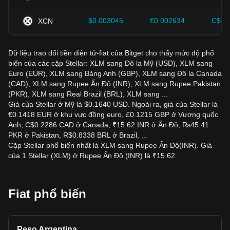
$0.003045
€0.002634
C$0.
XCN
Dữ liệu trao đổi tiền điện tử-fiat của Bitget cho thấy mức độ phổ
biến của các cặp Stellar: XLM sang Đô la Mỹ (USD), XLM sang
Euro (EUR), XLM sang Bảng Anh (GBP), XLM sang Đô la Canada
(CAD), XLM sang Rupee Ấn Độ (INR), XLM sang Rupee Pakistan
(PKR), XLM sang Real Brazil (BRL), XLM sang ...
Giá của Stellar ở Mỹ là $0.1640 USD. Ngoài ra, giá của Stellar là
€0.1418 EUR ở khu vực đồng euro, £0.1215 GBP ở Vương quốc
Anh, C$0.2286 CAD ở Canada, ₹15.62 INR ở Ấn Độ, ₨45.41
PKR ở Pakistan, R$0.8338 BRL ở Brazil, ...
Cặp Stellar phổ biến nhất là XLM sang Rupee Ấn Độ(INR). Giá
của 1 Stellar (XLM) ở Rupee Ấn Độ (INR) là ₹15.62.
Fiat phổ biến
Peso Argentina