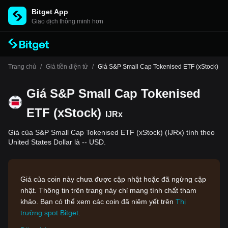
Bitget App
Giao dịch thông minh hơn
Trang chủ
/
Giá tiền điện tử
/
Giá S&P Small Cap Tokenised ETF (xStock)
Giá S&P Small Cap Tokenised
ETF (xStock)
IJRx
Giá của S&P Small Cap Tokenised ETF (xStock) (IJRx) tính theo
United States Dollar là -- USD.
Giá của coin này chưa được cập nhật hoặc đã ngừng cập
nhật. Thông tin trên trang này chỉ mang tính chất tham
khảo. Bạn có thể xem các coin đã niêm yết trên
Thị
trường spot Bitget
.