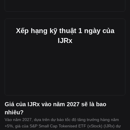
Xếp hạng kỹ thuật 1 ngày của
IJRx
Giá của IJRx vào năm 2027 sẽ là bao
nhiêu?
Vào năm 2027, dựa trên dự báo tốc độ tăng trưởng hàng năm
+5%, giá của S&P Small Cap Tokenised ETF (xStock) (IJRx) dự