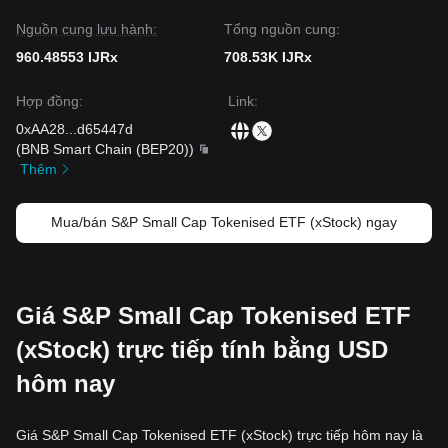
Nguồn cung lưu hành:
Tổng nguồn cung:
960.48553 IJRx
708.53K IJRx
Hợp đồng
:
Link
:
0xAA28
...
d65447d
(
BNB Smart Chain (BEP20)
)
Thêm
Mua/bán S&P Small Cap Tokenised ETF (xStock) ngay
Giá S&P Small Cap Tokenised ETF
(xStock) trực tiếp tính bằng USD
hôm nay
Giá S&P Small Cap Tokenised ETF (xStock) trực tiếp hôm nay là