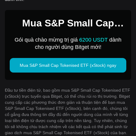
Mua S&P Small Cap
Tokenised ETF (xStock)
Gói quà chào mừng trị giá
6200 USDT
dành
với 1 USD
cho người dùng Bitget mới!
Mua S&P Small Cap Tokenised ETF (xStock) ngay
Đầu tư tiền điện tử, bao gồm mua S&P Small Cap Tokenised ETF
(xStock) trực tuyến qua Bitget, có thể chịu rủi ro thị trường. Bitget
cung cấp các phương thức đơn giản và thuận tiện để bạn mua
S&P Small Cap Tokenised ETF (xStock), bên cạnh đó, chúng tôi
cố gắng đưa thông tin đầy đủ đến người dùng của mình về từng
loại tiền điện tử được cung cấp trên nền tảng. Tuy nhiên, chúng
tôi sẽ không chịu trách nhiệm về các kết quả có thể phát sinh từ
giao dịch mua S&P Small Cap Tokenised ETF (xStock) của bạn.