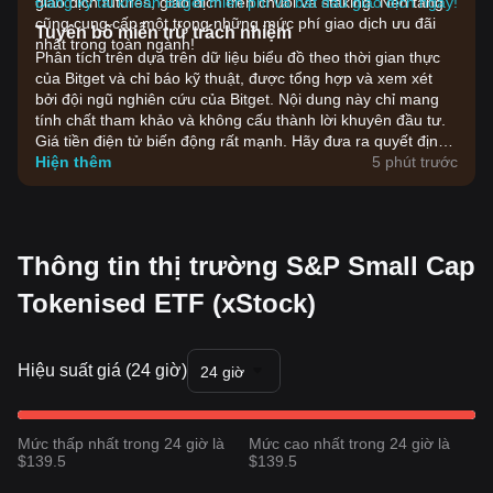
giao dịch futures, giao dịch trên chuỗi và staking. Nền tảng
Đăng ký tài khoản Bitget miễn phí và bắt đầu giao dịch ngay!
cũng cung cấp một trong những mức phí giao dịch ưu đãi
Tuyên bố miễn trừ trách nhiệm
nhất trong toàn ngành!
Phân tích trên dựa trên dữ liệu biểu đồ theo thời gian thực
của Bitget và chỉ báo kỹ thuật, được tổng hợp và xem xét
bởi đội ngũ nghiên cứu của Bitget. Nội dung này chỉ mang
tính chất tham khảo và không cấu thành lời khuyên đầu tư.
Giá tiền điện tử biến động rất mạnh. Hãy đưa ra quyết định
đầu tư dựa trên khả năng chấp nhận rủi ro của bản thân.
Hiện thêm
5 phút trước
Thông tin thị trường S&P Small Cap
Tokenised ETF (xStock)
Hiệu suất giá (24 giờ)
24 giờ
Mức thấp nhất trong 24 giờ là
Mức cao nhất trong 24 giờ là
$139.5
$139.5