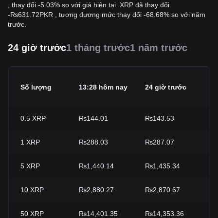
, thay đổi -5.03% so với giá hiện tại. XRP đã thay đổi
-
₨
631.72
PKR
, tương đương mức thay đổi -68.68% so với năm
trước.
24 giờ trước
1 tháng trước
1 năm trước
B
Số lượng
13:28 hôm nay
24 giờ trước
2
0.5
XRP
₨144.01
₨143.53
+
1
XRP
₨288.03
₨287.07
+
5
XRP
₨1,440.14
₨1,435.34
+
10
XRP
₨2,880.27
₨2,870.67
+
50
XRP
₨14,401.35
₨14,353.36
+