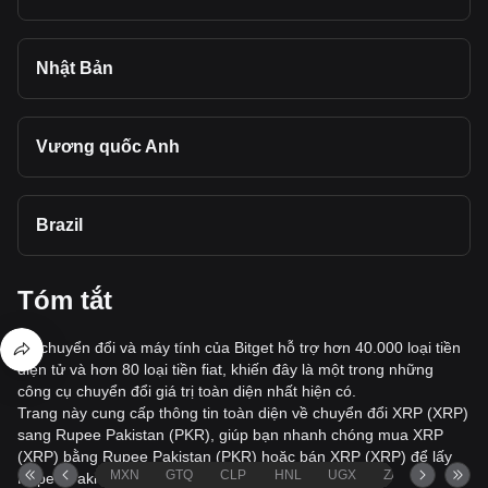
Nhật Bản
Vương quốc Anh
Brazil
Tóm tắt
Bộ chuyển đổi và máy tính của Bitget hỗ trợ hơn 40.000 loại tiền
điện tử và hơn 80 loại tiền fiat, khiến đây là một trong những
công cụ chuyển đổi giá trị toàn diện nhất hiện có.
Trang này cung cấp thông tin toàn diện về chuyển đổi XRP (XRP)
sang Rupee Pakistan (PKR), giúp bạn nhanh chóng mua XRP
(XRP) bằng Rupee Pakistan (PKR) hoặc bán XRP (XRP) để lấy
MXN
GTQ
CLP
HNL
UGX
ZAR
TND
Rupee Pakistan (PKR).