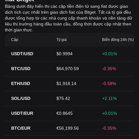
Bảng dưới đây hiển thị các cặp tiền điện tử sang fiat được giao
dịch tích cực nhất trên giao dịch fiat của Bitget. Tất cả tỷ giá đều
được tổng hợp từ các nhà cung cấp thanh khoản và nền tảng dữ
liệu thị trường hàng đầu toàn cầu, đồng thời được cập nhật theo
thời gian thực.
Cặp
Tỷ giá
Biến động 24h (%)
USDT/USD
$0.9994
+0.01%
BTC/USD
$64,970.59
-0.35%
ETH/USD
$1,918.14
-0.58%
SOL/USD
$75.42
+2.11%
USDT/EUR
€0.8645
+0.01%
BTC/EUR
€56,199.56
-0.35%