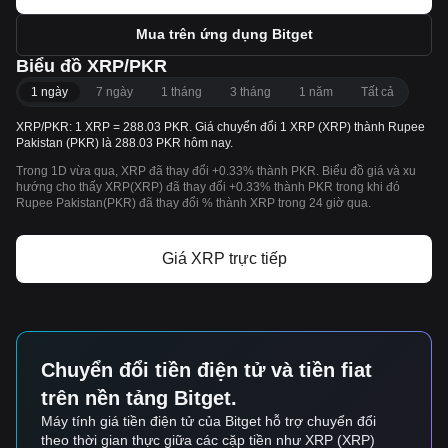
Mua trên ứng dụng Bitget
Biểu đồ XRP/PKR
1 ngày
7 ngày
1 tháng
3 tháng
1 năm
Tất cả
XRP/PKR: 1 XRP = 288.03 PKR. Giá chuyển đổi 1 XRP (XRP) thành Rupee
Pakistan (PKR) là 288.03 PKR hôm nay.
Trong 1D vừa qua, XRP đã thay đổi +0.33% thành PKR. Biểu đồ giá và xu
hướng cho thấy XRP(XRP) đã thay đổi +0.33% thành PKR trong khi đó
Rupee Pakistan(PKR) đã thay đổi % thành XRP trong 24 giờ qua.
Giá XRP trực tiếp
Chuyển đổi tiền điện tử và tiền fiat
trên nền tảng Bitget.
Máy tính giá tiền điện tử của Bitget hỗ trợ chuyển đổi
theo thời gian thực giữa các cặp tiền như XRP (XRP)