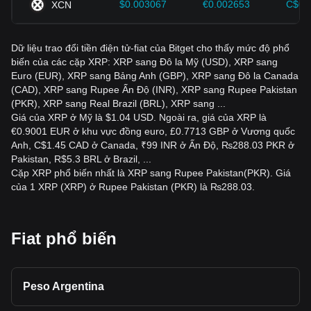
$0.003067
€0.002653
C$0.
XCN
sang PKR?
Các chi phí có thể bao gồm phí giao dịch, phí rút tiền, phí
Dữ liệu trao đổi tiền điện tử-fiat của Bitget cho thấy mức độ phổ
mạng lưới blockchain, phí do nhà cung cấp dịch vụ thanh
biến của các cặp XRP: XRP sang Đô la Mỹ (USD), XRP sang
toán tính và chênh lệch giữa giá mua và giá bán. Hãy xem
Euro (EUR), XRP sang Bảng Anh (GBP), XRP sang Đô la Canada
biểu phí của nền tảng trước khi hoàn tất giao dịch.
(CAD), XRP sang Rupee Ấn Độ (INR), XRP sang Rupee Pakistan
Việc chuyển đổi XRP sang PKR có hợp pháp ở
(PKR), XRP sang Real Brazil (BRL), XRP sang ...
Pakistan không?
Giá của XRP ở Mỹ là $1.04 USD. Ngoài ra, giá của XRP là
€0.9001 EUR ở khu vực đồng euro, £0.7713 GBP ở Vương quốc
Các quy định về tiền điện tử tại Pakistan có thể thay đổi và
Anh, C$1.45 CAD ở Canada, ₹99 INR ở Ấn Độ, ₨288.03 PKR ở
khác nhau tùy theo hoạt động cũng như nhà cung cấp.
Pakistan, R$5.3 BRL ở Brazil, ...
Trước khi chuyển đổi XRP sang PKR, hãy kiểm tra hướng
Cặp XRP phổ biến nhất là XRP sang Rupee Pakistan(PKR). Giá
dẫn mới nhất từ Ngân hàng Nhà nước Pakistan và các cơ
của 1 XRP (XRP) ở Rupee Pakistan (PKR) là ₨288.03.
quan hữu quan khác, đồng thời cân nhắc tìm kiếm tư vấn
pháp lý chuyên nghiệp.
XRP sang PKR có phải là một khoản đầu tư tốt
Fiat phổ biến
không?
Thị trường XRP-PKR có thể biến động mạnh, vì vậy khoản
đầu tư này có thể mang lại lợi nhuận hoặc thua lỗ. Mức độ
Peso Argentina
phù hợp phụ thuộc vào khả năng chịu rủi ro, mục tiêu tài
chính và quá trình nghiên cứu của bạn. Không bao giờ đầu