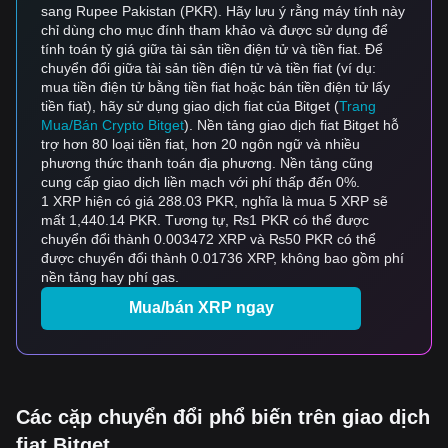
sang Rupee Pakistan (PKR). Hãy lưu ý rằng máy tính này
chỉ dùng cho mục đính tham khảo và được sử dụng để
tính toán tỷ giá giữa tài sản tiền điện tử và tiền fiat. Để
chuyển đổi giữa tài sản tiền điện tử và tiền fiat (ví dụ:
mua tiền điện tử bằng tiền fiat hoặc bán tiền điện tử lấy
tiền fiat), hãy sử dụng giao dịch fiat của Bitget (
Trang
Mua/Bán Crypto Bitget
). Nền tảng giao dịch fiat Bitget hỗ
trợ hơn 80 loại tiền fiat, hơn 20 ngôn ngữ và nhiều
phương thức thanh toán địa phương. Nền tảng cũng
cung cấp giao dịch liền mạch với phí thấp đến 0%.
1 XRP hiện có giá 288.03 PKR, nghĩa là mua 5 XRP sẽ
mất 1,440.14 PKR. Tương tự, ₨1 PKR có thể được
chuyển đổi thành 0.003472 XRP và ₨50 PKR có thể
được chuyển đổi thành 0.01736 XRP, không bao gồm phí
nền tảng hay phí gas.
Mua/bán XRP ngay
Các cặp chuyển đổi phổ biến trên giao dịch
fiat Bitget