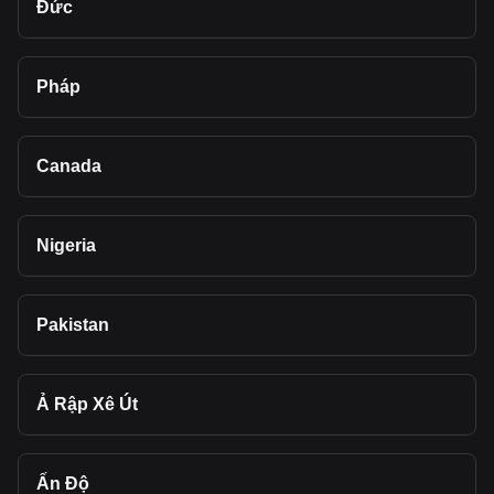
Đức
Pháp
Canada
Nigeria
Pakistan
Ả Rập Xê Út
Ấn Độ