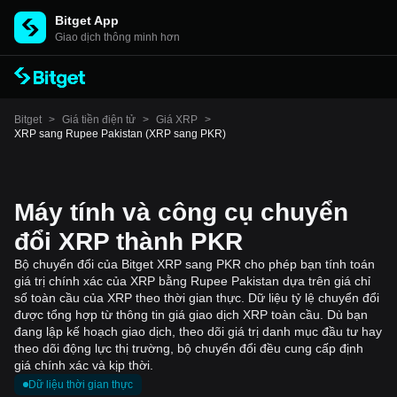
Bitget App
Giao dịch thông minh hơn
Bitget
>
Giá tiền điện tử
>
Giá XRP
>
XRP sang Rupee Pakistan (XRP sang PKR)
Máy tính và công cụ chuyển
đổi XRP thành PKR
Bộ chuyển đổi của Bitget XRP sang PKR cho phép bạn tính toán
giá trị chính xác của XRP bằng Rupee Pakistan dựa trên giá chỉ
số toàn cầu của XRP theo thời gian thực. Dữ liệu tỷ lệ chuyển đổi
được tổng hợp từ thông tin giá giao dịch XRP toàn cầu. Dù bạn
đang lập kế hoạch giao dịch, theo dõi giá trị danh mục đầu tư hay
theo dõi động lực thị trường, bộ chuyển đổi đều cung cấp định
giá chính xác và kịp thời.
Dữ liệu thời gian thực