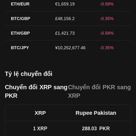
ETH/EUR
€1,659.19
-0.58%
BTC/GBP
£48,156.2
-0.35%
ETH/GBP
£1,421.73
-0.58%
BTC/JPY
¥10,252,677.46
-0.35%
Tỷ lệ chuyển đổi
Chuyển đổi XRP sang
Chuyển đổi PKR sang
PKR
XRP
XRP
Rupee Pakistan
1
XRP
288.03
PKR