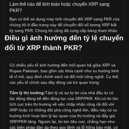
Làm thế nào để tính toán hoặc chuyển XRP sang
PKR?
Bạn có thể sử dụng máy tính chuyển đổi XRP sang PKR của
chúng tôi ở đầu trang này để chuyển đổi số lượng XRP bất
kỳ sang PKR. Chúng tôi cũng đã cung cấp bảng tham khảo
Điều gì ảnh hưởng đến tỷ lệ chuyển
nhanh cho các giao dịch chuyển đổi phổ biến. Ví dụ: 5 PKR
tương đương 0.01736 XRP, trong khi 5 XRP sẽ có giá
đổi từ XRP thành PKR?
khoảng 1,440.14PKR.
Giá cao nhất của XRP/PKR trong lịch sử là bao
nhiêu?
Có nhiều yếu tố ảnh hưởng đến mối quan hệ giữa XRP và
Rupee Pakistan, bao gồm các khía cạnh như xu hướng kinh
Giá ATH của 1 XRP tính theo PKR là ₨1,063.44. Vẫn còn
tế vĩ mô, quy định chính sách và đổi mới công nghệ. Cụ thể,
phải xem liệu giá của 1 XRP/PKR có vượt mức cao nhất mọi
các yếu tố chính sau đây đóng vai trò quan trọng:
thời đại hiện tại hay không.
Tâm lý thị trường:
Tâm lý và sự tự tin của nhà đầu tư có
Xu hướng giá của tính theo PKR như thế nào?
tác động đáng kể đến động lực của XRP/PKR. Khi có tin tức
Trong 7 ngày qua, tỷ giá chuyển đổi XRP (XRP) đã giảm
tích cực trên thị trường về việc chấp nhận rộng rãi đối với
2.09%. Trong tháng trước, tỷ giá chuyển đổi XRP (XRP) đã
XRP hoặc có những đột phá công nghệ lớn, điều này có xu
giảm 5.03% so với Rupee Pakistan (PKR).
hướng kích hoạt tâm lý lạc quan của thị trường và đẩy giá
XRP/PKR tăng. Ngược lại, tin tức tiêu cực, chẳng hạn như
XRP sang PKR có nghĩa là gì?
các biện pháp đàn áp theo quy định và lỗ hổng bảo mật, có