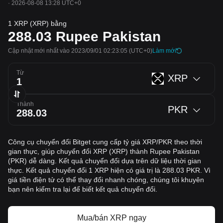
·
2026-08-08 13:28 UTC+0
1 XRP (XRP) bằng
288.03
Rupee Pakistan
Cập nhật mới nhất vào 2023/09/01 02:23:05
(UTC+0)
‌Làm mới
Từ
XRP
Thành
PKR
Công cụ chuyển đổi Bitget cung cấp tỷ giá XRP/PKR theo thời
gian thực, giúp chuyển đổi XRP (XRP) thành Rupee Pakistan
(PKR) dễ dàng. Kết quả chuyển đổi dựa trên dữ liệu thời gian
thực. Kết quả chuyển đổi 1 XRP hiện có giá trị là 288.03 PKR. Vì
giá tiền điện tử có thể thay đổi nhanh chóng, chúng tôi khuyên
bạn nên kiểm tra lại để biết kết quả chuyển đổi.
Mua/bán XRP ngay