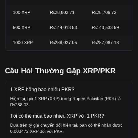
100
XRP
₨28,802.71
₨28,706.72
+
500
XRP
₨144,013.53
₨143,533.59
+
1000
XRP
₨288,027.05
₨287,067.18
+
Câu Hỏi Thường Gặp XRP/PKR
1 XRP bằng bao nhiêu PKR?
Hiện tại, giá 1 XRP (XRP) trong Rupee Pakistan (PKR) là
₨288.03.
Tôi có thể mua bao nhiêu XRP với 1 PKR?
Dựa trên tỷ giá chuyển đổi hiện tại, bạn có thể nhận được
0.003472 XRP đối với PKR.