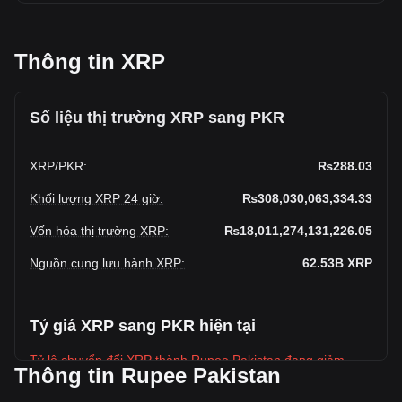
Thông tin XRP
Số liệu thị trường XRP sang PKR
XRP
/
PKR
:
₨288.03
Khối lượng XRP 24 giờ
:
₨308,030,063,334.33
Vốn hóa thị trường XRP
:
₨18,011,274,131,226.05
Nguồn cung lưu hành XRP
:
62.53B
XRP
Tỷ giá XRP sang PKR hiện tại
Tỷ lệ chuyển đổi XRP thành Rupee Pakistan đang giảm
Thông tin Rupee Pakistan
trong tuần này.