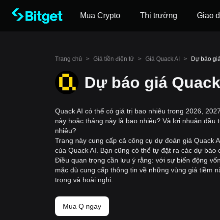
Mua Crypto
Thị trường
Giao d
Trang chủ
>
Giá tiền điện tử
>
Giá Quack AI
>
Dự báo giá
Dự báo giá Quack 
Quack AI có thể có giá trị bao nhiêu trong 2026, 20
này hoặc tháng này là bao nhiêu? Và lợi nhuận đầu
nhiêu?
Trang này cung cấp cả công cụ dự đoán giá Quack AI 
của Quack AI. Bạn cũng có thể tự đặt ra các dự báo c
Điều quan trọng cần lưu ý rằng: với sự biến động vốn
mặc dù cung cấp thông tin về những vùng giá tiềm 
trọng và hoài nghi.
Mua Q ngay