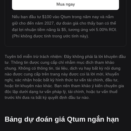
Mua ngay
Nếu bạn đầu tư $100 vào Qtum trong năm nay và nắm
giữ cho đến năm 2027, dự đoán giá cho thấy bạn có thể
đạt lợi nhuận tiềm năng là $5, tương ứng với 5.00% ROI.
(Phí không được tính trong ước tính này).
Tuyên bố miễn trừ trách nhiệm: Đây không phải là lời khuyên đầu
tư. Thông tin được cung cấp chỉ nhằm mục đích tham khảo
chung. Không có thông tin, tài liệu, dịch vụ hay bất kỳ nội dung
nào được cung cấp trên trang này được coi là lời mời, khuyến
nghị, xác nhận hoặc bất kỳ hình thức tư vấn tài chính, đầu tư,
hoặc lời khuyên nào khác. Bạn nên tham khảo ý kiến chuyên gia
độc lập dưới dạng tư vấn pháp lý, tài chính, hoặc tư vấn thuế
trước khi đưa ra bất kỳ quyết định đầu tư nào.
Bảng dự đoán giá Qtum ngắn hạn