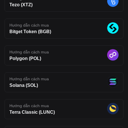
Developer adoption, ecosystem growth, and competition in the
Tezo (XTZ)
Layer 2 space will all shape its future. For now, BLEND stands as
an interesting project to watch, one that reflects where Web3
infrastructure may be heading, but also one that carries the
uncertainty typical of emerging blockchain networks. Disclaimer:
The opinions expressed in this article are for informational
Hướng dẫn cách mua
purposes only. This article does not constitute an endorsement of
Bitget Token (BGB)
any of the products and services discussed or investment,
financial, or trading advice. Qualified professionals should be
consulted prior to making financial decisions.
Hướng dẫn cách mua
Polygon (POL)
Hướng dẫn cách mua
Solana (SOL)
Hướng dẫn cách mua
Terra Classic (LUNC)