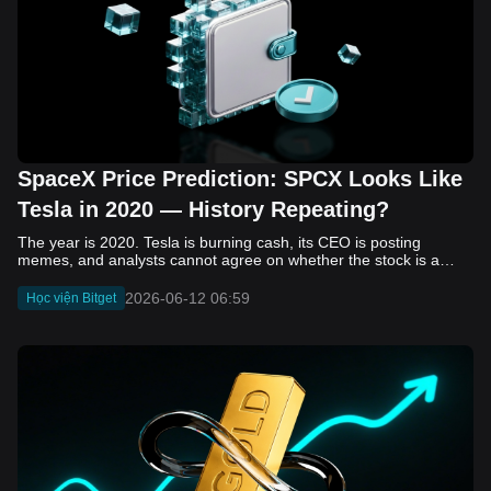
SpaceX Price Prediction: SPCX Looks Like
Tesla in 2020 — History Repeating?
The year is 2020. Tesla is burning cash, its CEO is posting memes, and analysts cannot agree on whether the stock is a generational opportunity or an elaborate joke. Now replace Tesla with SpaceX. Replace 2020 with 2026. The debate looks almost identical, and SPCX is set to hit the Nasdaq on June 12. The offering price is $135 per share. The implied valuation is $1.75 trillion. For anyone who watched Tesla run 700% that year, the pattern is hard to unsee. History does not repeat, but it rhymes often enough to pay attention. Before sizing into SPCX on day one, investors need to understand what actually drove Tesla's re-rating, whether SpaceX has the same ingredients, and where the comparison quietly falls apart. That is what this piece covers, with numbers. Five structural parallels that make SPCX feel like TSLA 2020. Five critical differences that could make trade painful. And the exact price levels and execution metrics will tell you whether this rocket clears the atmosphere or comes apart on ascent. Tesla in 2020 — The Flashback Every Investor Needs To understand the TSLA/SPCX parallel, you need to remember what Tesla actually looked like at the start of 2020. Not in hindsight. Through the eyes of a skeptic. Tesla, Inc. (TSLA) Price History Source: Yahoo Finance In January of that year, Tesla was trading at roughly $28 on a split-adjusted basis. The company had just barely posted its first full-year GAAP profit, capping nearly a decade of consecutive annual losses. Revenue was growing fast, but the valuation was already uncomfortable by any conventional measure. The price-to-earnings ratio peaked at 940x by Q4 2020, a number that triggered every value screen on the planet. The bear case was loud and well-reasoned. Tesla was a car company with car-company margins, going up against century-old manufacturers with far deeper pockets. The stock had already run hard. Every rational DCF model said it was overvalued. Then the narrative shifted. Not because of a single earnings beat or a product launch. The market collectively decided that Tesla was not a car company. It was a clean energy platform, a software business, a battery technology leader, and a self-driving AI play, all in one ticker. Once that frame took hold, traditional valuation metrics lost their grip as anchors. Retail investors piled in. Institutional funds that had stayed on the sidelines were forced to buy when Tesla was added to the SP 500 in December. The feedback loop closed hard and fast. By the end of 2020, the stock had risen 743% from its March lows, making it the largest company ever added to the index at the time of inclusion. The lesson is not that Tesla was cheap. It was not. The lesson is that Tesla's 2020 rally had almost nothing to do with fundamentals catching up to price. It was the market repricing the total addressable market and the probability of dominance. That distinction is the entire reason the SPCX conversation is worth having. The Parallel — Why SPCX Feels Like TSLA 2020 The similarities between SpaceX today and Tesla in 2020 are not superficial. They span five structural dimensions that matter to how markets re-rate a stock. The visionary founder effect: Tesla in 2020 was inseparable from Elon Musk. His vision, execution record, and ability to shape investor narratives were central to the thesis. SpaceX in 2026 is similar. Investors are not just buying a launch company; they are buying a vision of a multi-planetary future and a global communications network powered by Starlink. That founder premium is powerful, but it also creates key-person risk. Unprofitable on paper, but the underlying business is real: SpaceX’s headline GAAP losses may appear concerning, but adjusted EBITDA and Starlink’s profitability suggest the core business is already generating substantial economic value. Tesla investors who looked beyond reported losses before 2020 were ultimately rewarded. The question is whether SpaceX merits the same long-term patience. Dominant in a market that is just getting started: Tesla led the EV market just as adoption began accelerating. SpaceX occupies a similar position in the emerging space economy. Starlink has already achieved global scale, while Starship could dramatically lower launch costs if commercial operations mature, potentially reshaping the economics of the entire industry. A valuation that does not make sense on traditional metrics, and may not need to: SpaceX’s valuation appears extreme by conventional measures, much like Tesla’s did in 2020. Traditional valuation frameworks are not necessarily wrong, but when a company is creating a new category, they may fail to capture the scale of future opportunities. Retail conviction meets institutional hesitation: Tesla’s 2020 rally was fueled by strong retail demand and skepticism from many institutional investors. SpaceX could follow a similar path, with intense retail enthusiasm, cautious institutions, and potential future index inclusion creating demand that extends beyond near-term fundamentals. The Bull Case — If History Repeats If the Tesla 2020 parallel holds, what does the upside actually look like in numbers? Starlink's ceiling is much higher than $11.4 billion: Starlink still reaches only a fraction of its addressable market. With Starship enabling faster and cheaper satellite deployment, analysts project Starlink revenue could reach $30 to $50 billion annually by 2030. At a 40% operating margin, that implies $12 to $20 billion in operating profit from Starlink alone. Starship changes the economics of everything: If commercial Starship operations begin in the second half of 2026, the impact goes beyond lower launch costs. It could unlock new markets, accelerate satellite deployment, and reshape the economics of the entire launch industry. Even partial success would imply a much larger company than what traditional valuation models capture today. A Mars mission timeline becomes the narrative re-rating catalyst: Tesla’s re-rating happened when EV adoption moved from fringe to mainstream consensus. For SpaceX, the equivalent moment could come when a credible human Mars transit shifts from vision to scheduled mission. That would be less a financial event than a narrative event, and narrative events are what drive extreme re-ratings. The price target scenarios, modeled on Starlink growth and Starship commercialization, look like this: Scenario Implied Price by 2030 Basis Base Case $200 to $250 Starlink at $25B revenue, 35x EV/Revenue Bull Case $300 to $400 Starlink at $40B plus Starship commercial ops at scale Extreme Bull $500+ Full narrative re-rating plus index inclusion demand shock One more number worth sitting with: if SPCX mirrors Tesla’s exact 2020 to 2021 trajectory, a 700% move from the IPO price implies roughly $1,080 per share and a market cap above $14 trillion. That is not a price target. It is a thought experiment about maximum narrative compression when the market decides a company is no longer just a company, but a civilizational bet. The Bear Case — Where the Analogy Breaks Down The Tesla parallel is compelling, but incomplete. There are five places where the comparison breaks down, and ignoring them is how investors get hurt. SpaceX's biggest customer is the government: Tesla in 2020 was a consumer business with diversified demand from individual buyers. SpaceX is different. A meaningful share of revenue comes from NASA, the Department of Defense, and other government agencies. That makes SpaceX partly a defense and aerospace contractor, with budget, policy, and political risks Tesla never faced. You are buying the economics without the control: Public investors may participate in the upside, but Class A shares carry little meaningful voting power. Elon Musk retains strategic control. That may support the founder premium, but it also means shareholders have limited recourse if priorities shift, attention drifts, or decisions favor long-term missions over near-term profitability. Regulatory risk is structural, not episodic: Tesla faced regulatory scrutiny, but SpaceX depends on approvals for launches, environmental reviews, and commercial space operations. A major launch failure, extended FAA hold, or policy shift could delay Starship, slow Starlink deployment, and damage the growth narrative at the wrong time. The valuation math is genuinely difficult to defend: At a $1.75 trillion valuation, SpaceX is priced as if several major outcomes have already gone right: scaled Starship operations, massive Starlink growth, and a Mars-driven narrative premium. Reasonable base-case valuations sit far below the IPO price, meaning investors are effectively paying for the bull case upfront. The 2022 lesson exists and should not be dismissed: Tesla’s 2020 surge was followed by a brutal 2022 drawdown. The same retail conviction and founder premium that powered the rally became liabilities when sentiment turned. If SPCX follows the Tesla path, investors must account for both the euphoric upside and the volatility that may follow. The Tokenized Futures Signal — What Pre-Market Activity Is Telling Us Before SPCX officially trades on Nasdaq, there is already a market pricing it: the on-chain tokenized futures market on Bitget. Tokenized futures offer a live sentiment read: SPCXUSDT perpetual contracts have created real-time price discovery before the IPO. This matters because the participant base is retail-heavy, global, and conviction-driven, making it a useful signal traditional IPO indicators may miss. Positive funding suggests long-side enthusiasm: If funding rates remain persistently positive, traders are paying a premium to stay long. That points to strong retail conviction and limited short-side p
2026-06-12 06:59
Học viện Bitget