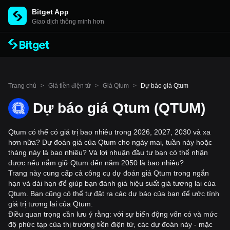
Bitget App
Giao dịch thông minh hơn
Trang chủ
>
Giá tiền điện tử
>
Giá Qtum
>
Dự báo giá Qtum
Dự báo giá Qtum (QTUM)
Qtum có thể có giá trị bao nhiêu trong 2026, 2027, 2030 và xa
hơn nữa? Dự đoán giá của Qtum cho ngày mai, tuần này hoặc
tháng này là bao nhiêu? Và lợi nhuận đầu tư bạn có thể nhận
được nếu nắm giữ Qtum đến năm 2050 là bao nhiêu?
Trang này cung cấp cả công cụ dự đoán giá Qtum trong ngắn
hạn và dài hạn để giúp bạn đánh giá hiệu suất giá tương lai của
Qtum. Bạn cũng có thể tự đặt ra các dự báo của bạn để ước tính
giá trị tương lai của Qtum.
Điều quan trọng cần lưu ý rằng: với sự biến động vốn có và mức
độ phức tạp của thị trường tiền điện tử, các dự đoán này - mặc