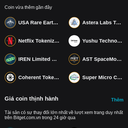
Coin vừa thêm gần đây
USA Rare Earth Tokenized bStocks
Astera Labs Tokenized bStocks
Netflix Tokenized bStocks
Yushu Technology Co (Derivatives)
IREN Limited Tokenized bStocks
AST SpaceMobile Tokenized bStocks
Coherent Tokenized bStocks
Super Micro Computer Tokenized bStocks
Giá coin thịnh hành
Thêm
Tài sản có sự thay đổi lớn nhất về lượt xem trang duy nhất
trên Bitget.com.vn trong 24 giờ qua