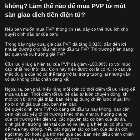
không? Làm thế nào để mua PVP từ một
sàn giao dịch tiền điện tử?
Nếu bạn muốn mua PVP, thông tin sau đây có thể hữu ích cho
quyết định đầu tư của bạn:
Trong bảy ngày qua, giá của PVP đã tăng 0.01%, dẫn đến lợi
nhuận dương cho hầu hết nhà đầu tư PVP. Thị trường hiện đang
lạc quan về xu hướng giá PVP.
Cần lưu ý là giá hiện tại của PVP đã giảm -100.00% so với mức
cao nhất mọi thời đại. Coin này hiện được coi là có rủi ro cao và
mặc dù giá của nó có thể tăng trở lại trong tương lai nhưng vẫn
có sự không chắc chắn đáng kể.
Ngoài ra, bạn phải hiểu rằng mỗi coin có thời điểm tối ưu riêng để
mua và bán. Thời điểm tối ưu để đầu tư luôn chuyển động: khi
một coin bị định giá thấp, bạn nên áp dụng chiến lược mua; khi
nó bị định giá quá cao, bạn nên bán.
Để quyết định xem PVP có đáng để đầu tư hay không, bạn cần
xem xét các yếu tố thị trường khác nhau như xu hướng chung
của thị trường tiền điện tử, các nguyên tắc cơ bản của dự án,
định giá thị trường hiện tại của nó và liệu giá hiện tại có phù hợp
để mua hay không. Nếu các nguyên tắc cơ bản của dự án đột
ngột thay đổi hoặc giá trở nên quá cao, bạn nên điều chỉnh chiến
lược đầu tư và giao dịch cho phù hợp.