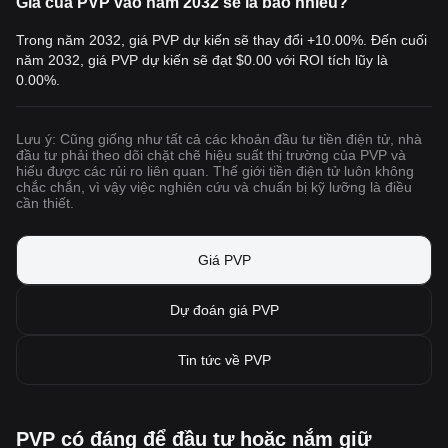
Giá của PVP vào năm 2032 sẽ là bao nhiêu?
Trong năm 2032, giá PVP dự kiến sẽ thay đổi +10.00%. Đến cuối
năm 2032, giá PVP dự kiến sẽ đạt
$0.00
với ROI tích lũy là
0.00%.
Lưu ý: Cũng giống như tất cả các khoản đầu tư tiền điện tử, nhà
đầu tư phải theo dõi chặt chẽ hiệu suất thị trường của PVP và
hiểu được các rủi ro liên quan. Thế giới tiền điện tử luôn không
chắc chắn, vì vậy việc nghiên cứu và chuẩn bị kỹ lưỡng là điều
cần thiết.
Giá PVP
Dự đoán giá PVP
Tin tức về PVP
PVP có đáng để đầu tư hoặc nắm giữ