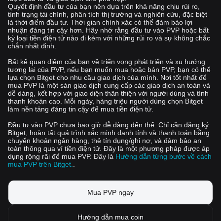
Quyết định đầu tư của bạn nên dựa trên khả năng chịu rủi ro,
tình trạng tài chính, phân tích thị trường và nghiên cứu, đặc biệt
là thời điểm đầu tư. Thời gian chính xác có thể đảm bảo lợi
nhuận đáng tin cậy hơn. Hãy nhớ rằng đầu tư vào PVP hoặc bất
kỳ loại tiền điện tử nào đi kèm với những rủi ro và sự không chắc
chắn nhất định.
Bất kể quan điểm của bạn về triển vọng phát triển và xu hướng
tương lai của PVP, nếu bạn muốn mua hoặc bán PVP, bạn có thể
lựa chọn Bitget cho nhu cầu giao dịch của mình. Nơi tốt nhất để
mua PVP là một sàn giao dịch cung cấp các giao dịch an toàn và
dễ dàng, kết hợp với giao diện thân thiện với người dùng và tính
thanh khoản cao. Mỗi ngày, hàng triệu người dùng chọn Bitget
làm nền tảng đáng tin cậy để mua tiền điện tử.
Đầu tư vào PVP chưa bao giờ dễ dàng đến thế. Chỉ cần đăng ký
Bitget, hoàn tất quá trình xác minh danh tính và thanh toán bằng
chuyển khoản ngân hàng, thẻ tín dụng/ghi nợ, và đảm bảo an
toàn thông qua ví tiền điện tử. Đây là một phương pháp được áp
dụng rộng rãi để mua PVP. Đây là
Hướng dẫn từng bước về cách
mua PVP trên Bitget.
.
Mua PVP ngay
Hướng dẫn mua coin