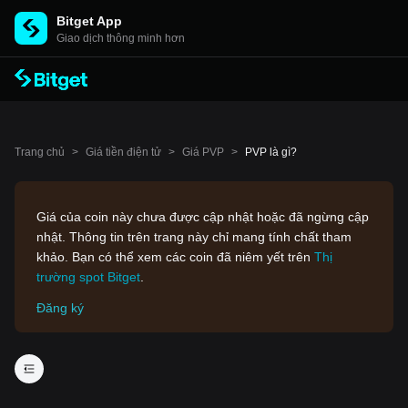
Bitget App
Giao dịch thông minh hơn
Trang chủ
>
Giá tiền điện tử
>
Giá PVP
>
PVP là gì?
Giá của coin này chưa được cập nhật hoặc đã ngừng cập
nhật. Thông tin trên trang này chỉ mang tính chất tham
khảo. Bạn có thể xem các coin đã niêm yết trên
Thị
trường spot Bitget
.
Đăng ký