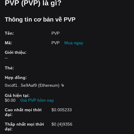
PVP (PVP) là gì?
Thông tin cơ bản về PVP
Tên
:
PVP
Mã
:
PVP
Mua ngay
Giới thiệu
:
--
Thẻ
:
Hợp đồng
:
0xcdf1
...
5e9Aaf9
(
Ethereum
)
Giá hiện tại
:
$0.00
Giá PVP hôm nay
Cao nhất mọi thời
$0.005233
đại
:
Thấp nhất mọi thời
$0.{4}9356
đại
: