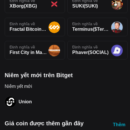
Định nghĩa về
Định nghĩa về
XBorg(XBG)
SUKI(SUKI)
Định nghĩa về
Định nghĩa về
Fractal Bitcoin(FB)
Terminus($Terminus)
Định nghĩa về
Định nghĩa về
First City in Mars(TERMINUS)
Phaver(SOCIAL)
Niêm yết mới trên Bitget
Niêm yết mới
Union
Giá coin được thêm gần đây
Thêm