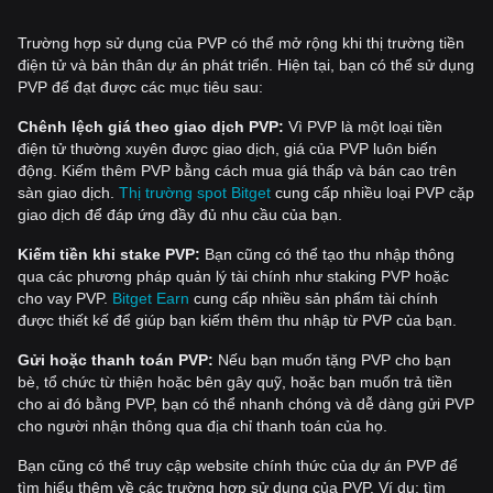
Trường hợp sử dụng của PVP có thể mở rộng khi thị trường tiền
điện tử và bản thân dự án phát triển. Hiện tại, bạn có thể sử dụng
PVP để đạt được các mục tiêu sau:
Chênh lệch giá theo giao dịch PVP:
Vì PVP là một loại tiền
điện tử thường xuyên được giao dịch, giá của PVP luôn biến
động. Kiếm thêm PVP bằng cách mua giá thấp và bán cao trên
sàn giao dịch.
Thị trường spot Bitget
cung cấp nhiều loại PVP cặp
giao dịch để đáp ứng đầy đủ nhu cầu của bạn.
Kiếm tiền khi stake PVP:
Bạn cũng có thể tạo thu nhập thông
qua các phương pháp quản lý tài chính như staking PVP hoặc
cho vay PVP.
Bitget Earn
cung cấp nhiều sản phẩm tài chính
được thiết kế để giúp bạn kiếm thêm thu nhập từ PVP của bạn.
Gửi hoặc thanh toán PVP:
Nếu bạn muốn tặng PVP cho bạn
bè, tổ chức từ thiện hoặc bên gây quỹ, hoặc bạn muốn trả tiền
cho ai đó bằng PVP, bạn có thể nhanh chóng và dễ dàng gửi PVP
cho người nhận thông qua địa chỉ thanh toán của họ.
Bạn cũng có thể truy cập website chính thức của dự án PVP để
tìm hiểu thêm về các trường hợp sử dụng của PVP. Ví dụ: tìm