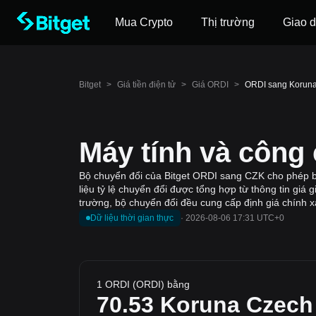
Mua Crypto
Thị trường
Giao d
Bitget
>
Giá tiền điện tử
>
Giá ORDI
>
ORDI sang Koruna
Máy tính và công
Bộ chuyển đổi của Bitget ORDI sang CZK cho phép bạ
liệu tỷ lệ chuyển đổi được tổng hợp từ thông tin giá 
trường, bộ chuyển đổi đều cung cấp định giá chính xá
Dữ liệu thời gian thực
·
2026-08-06 17:31 UTC+0
1 ORDI (ORDI) bằng
70.53
Koruna Czech