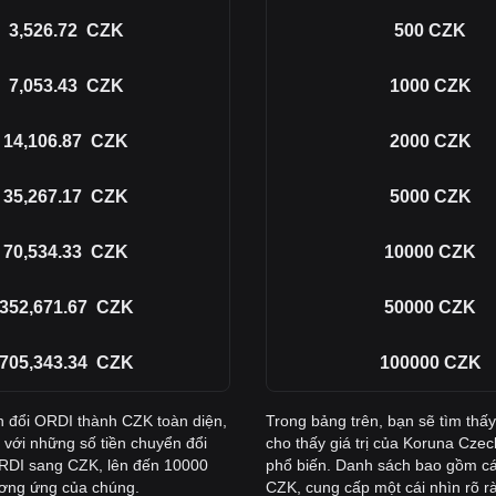
3,526.72
CZK
500
CZK
7,053.43
CZK
1000
CZK
14,106.87
CZK
2000
CZK
35,267.17
CZK
5000
CZK
70,534.33
CZK
10000
CZK
352,671.67
CZK
50000
CZK
705,343.34
CZK
100000
CZK
n đổi ORDI thành CZK toàn diện,
Trong bảng trên, bạn sẽ tìm thấ
 với những số tiền chuyển đổi
cho thấy giá trị của Koruna Czec
ORDI sang CZK, lên đến 10000
phổ biến. Danh sách bao gồm cá
tương ứng của chúng.
CZK, cung cấp một cái nhìn rõ rà