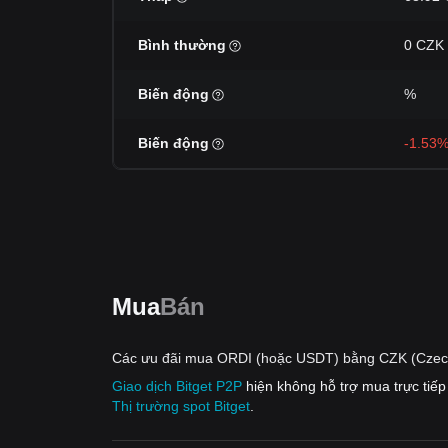
Bình thường
0 CZK
Biến động
%
Biến động
-1.53
Mua
Bán
Các ưu đãi mua ORDI (hoặc USDT) bằng CZK (Czec
Giao dịch Bitget P2P
hiện không hỗ trợ mua trực ti
Thị trường spot Bitget
.