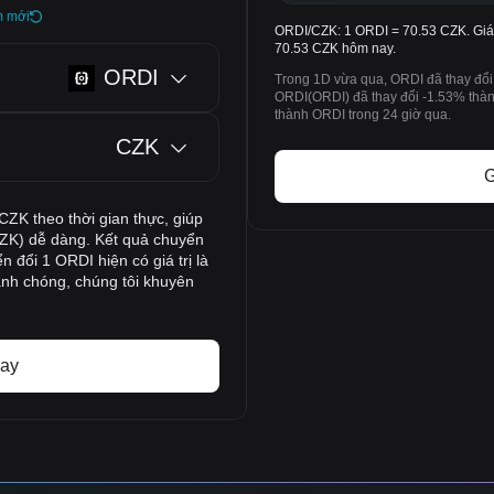
m mới
ORDI/CZK: 1 ORDI = 70.53 CZK. Giá
70.53 CZK hôm nay.
ORDI
Trong 1D vừa qua, ORDI đã thay đổi
ORDI(ORDI) đã thay đổi -1.53% thàn
thành ORDI trong 24 giờ qua.
CZK
G
CZK theo thời gian thực, giúp
ZK) dễ dàng. Kết quả chuyển
n đổi 1 ORDI hiện có giá trị là
hanh chóng, chúng tôi khuyên
ay