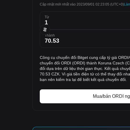
Cập nhật mới nhất vào 2023/09/01 02:23:05
(UTC+0)
‌Là
Từ
Thành
Công cụ chuyển đổi Bitget cung cấp tỷ giá ORDI/
chuyển đổi ORDI (ORDI) thành Koruna Czech (C
đổi dựa trên dữ liệu thời gian thực. Kết quả chuyể
70.53 CZK. Vì giá tiền điện tử có thể thay đổi n
bạn nên kiểm tra lại để biết kết quả chuyển đổi.
Mua/bán ORDI ng