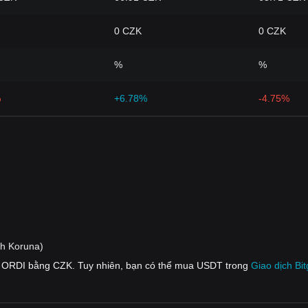
0 CZK
0 CZK
%
%
%
+6.78%
-4.75%
h Koruna)
ếp ORDI bằng CZK. Tuy nhiên, bạn có thể mua USDT trong
Giao dịch Bi