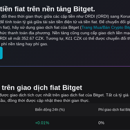
iền fiat trên nền tảng Bitget.
ển đổi theo thời gian thực giữa các cặp tiền như ORDI (ORDI) sang Kor
h toán tỷ giá giữa tài sản tiền điện tử và tiền fiat. Để chuyển đổi giữa
n fiat), hãy sử dụng giao dịch fiat của Bitget (
Trang Mua/Bán Crypto Bit
 thức thanh toán địa phương. Nền tảng cũng cung cấp giao dịch liền mạ
ORDI sẽ mất 352.67 CZK. Tương tự, Kč1 CZK có thể được chuyển đổi 
phí nền tảng hay phí gas.
rên giao dịch fiat Bitget
 được giao dịch tích cực nhất trên giao dịch fiat của Bitget. Tất cả tỷ 
ầu, đồng thời được cập nhật theo thời gian thực.
Biến động 24h (%)
Phí giao dịch fiat Bi
+0.01%
0%