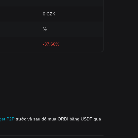
0 CZK
%
-37.66%
tget P2P
trước và sau đó mua ORDI bằng USDT qua