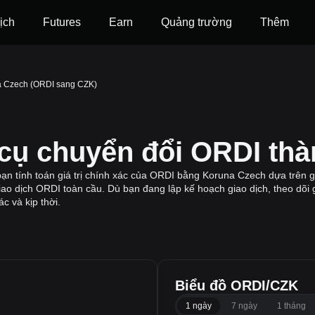
ịch
Futures
‌Earn
Quảng trường
Thêm
 Czech (ORDI sang CZK)
 cụ chuyển đổi ORDI th
n tính toán giá trị chính xác của ORDI bằng Koruna Czech dựa trên gi
giao dịch ORDI toàn cầu. Dù bạn đang lập kế hoạch giao dịch, theo dõi g
c và kịp thời.
Biểu đồ ORDI/CZK
1 ngày
7 ngày
1 tháng