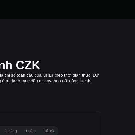
ành CZK
á chỉ số toàn cầu của ORDI theo thời gian thực. Dữ
iá trị danh mục đầu tư hay theo dõi động lực thị
3 tháng
1 năm
Tất cả