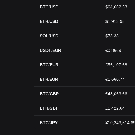
BTC/USD
$64,662.53
ETH/USD
$1,913.95
SOL/USD
$73.38
USDT/EUR
€0.8669
BTC/EUR
€56,107.68
ETH/EUR
€1,660.74
BTC/GBP
£48,063.66
ETH/GBP
£1,422.64
BTC/JPY
¥10,243,514.6