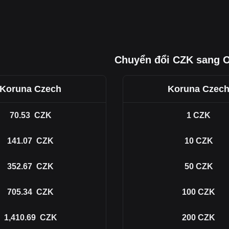
Chuyển đổi CZK sang 
Koruna Czech
Koruna Czec
70.53
CZK
1
CZK
141.07
CZK
10
CZK
352.67
CZK
50
CZK
705.34
CZK
100
CZK
1,410.69
CZK
200
CZK