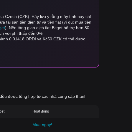
una Czech (CZK). Hãy lưu ý rằng máy tính này chỉ
 tài sản tiền điện tử và tiền fiat (ví dụ: mua tiền
get
). Nền tảng giao dịch fiat Bitget hỗ trợ hơn 80
ch với phí thấp đến 0%.
thành 0.01418 ORDI và Kč50 CZK có thể được
giá đều được tổng hợp từ các nhà cung cấp thanh
tget
‌Hoạt động
Mua ngay!