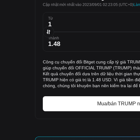
Cập nhật mới nhất vào 2023/09/01 02:23:05
(UTC+0)
‌Là
Từ
Thành
Công cụ chuyển đổi Bitget cung cấp tỷ giá TRUM
giúp chuyển đổi OFFICIAL TRUMP (TRUMP) thàn
Kết quả chuyển đổi dựa trên dữ liệu thời gian th
TRUMP hiện có giá trị là 1.48 USD. Vì giá tiền đi
chóng, chúng tôi khuyên bạn nên kiểm tra lại để 
Mua/bán TRUMP n