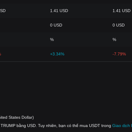
USD
1.41 USD
1.41 USD
0 USD
0 USD
%
%
%
+3.34%
-7.79%
ed States Dollar)
ếp TRUMP bằng USD. Tuy nhiên, bạn có thể mua USDT trong
Giao dịch 