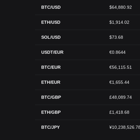
BTC/USD
$64,880.92
ETH/USD
$1,914.02
SOL/USD
$73.68
USDT/EUR
€0.8644
BTC/EUR
€56,115.51
ETH/EUR
€1,655.44
BTC/GBP
£48,089.74
ETH/GBP
£1,418.68
BTC/JPY
¥10,238,526.7