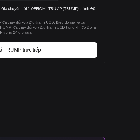
Giá chuyển đổi 1 OFFICIAL TRUMP (TRUMP) thành Đô
đã thay đổi -0.72% thành USD. Biểu đồ giá và xu
MP) đã thay đổi -0.72% thành USD trong khi đó Đô la
 trong 24 giờ qua.
á TRUMP trực tiếp