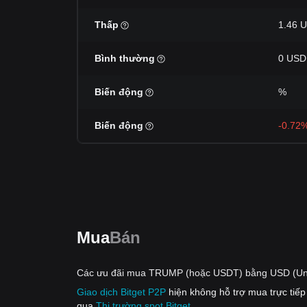
Thấp
1.46 
Bình thường
0 USD
Biến động
%
Biến động
-0.72
Mua
Bán
Các ưu đãi mua TRUMP (hoặc USDT) bằng USD (Unit
Giao dịch Bitget P2P
hiện không hỗ trợ mua trực ti
qua
Thị trường spot Bitget
.