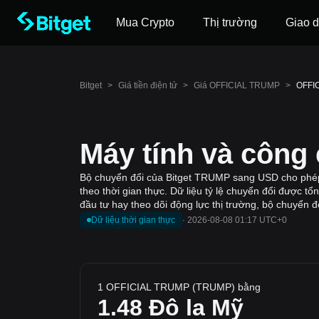
Mua Crypto
Thị trường
Giao d
Bitget
>
Giá tiền điện tử
>
Giá OFFICIAL TRUMP
>
OFFI
Máy tính và công
Bộ chuyển đổi của Bitget TRUMP sang USD cho phép
theo thời gian thực. Dữ liệu tỷ lệ chuyển đổi được t
đầu tư hay theo dõi động lực thị trường, bộ chuyển đổ
Dữ liệu thời gian thực
·
2026-08-08 01:17 UTC+0
1 OFFICIAL TRUMP (TRUMP) bằng
1.48
Đô la Mỹ