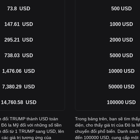
73.8
USD
500
USD
147.61
USD
1000
USD
295.21
USD
2000
USD
738.03
USD
5000
USD
1,476.06
USD
10000
USD
7,380.29
USD
50000
USD
14,760.58
USD
100000
USD
yển đổi TRUMP thành USD toàn
Trong bảng trên, bạn sẽ tìm th
 Đô la Mỹ đối với những số tiền
diện, cho thấy giá trị của Đô la
n đổi từ 1 TRUMP sang USD, lên
chuyển đổi phổ biến. Danh sách
các giá trị tương ứng của
đến 100000 USD, cung cấp một cá