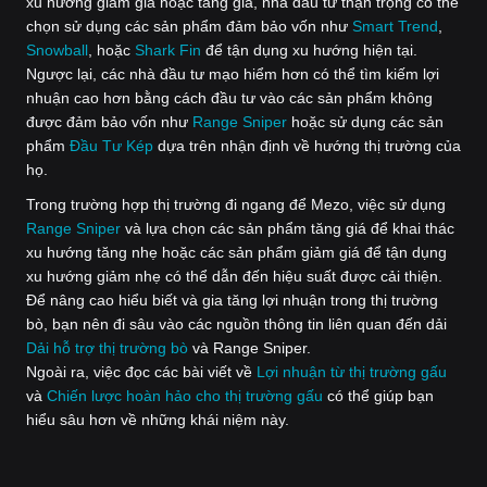
xu hướng giảm giá hoặc tăng giá, nhà đầu tư thận trọng có thể
chọn sử dụng các sản phẩm đảm bảo vốn như
Smart Trend
,
Snowball
, hoặc
‌Shark Fin
để tận dụng xu hướng hiện tại.
Ngược lại, các nhà đầu tư mạo hiểm hơn có thể tìm kiếm lợi
nhuận cao hơn bằng cách đầu tư vào các sản phẩm không
được đảm bảo vốn như
Range Sniper
hoặc sử dụng các sản
phẩm
Đầu Tư Kép
dựa trên nhận định về hướng thị trường của
họ.
Trong trường hợp thị trường đi ngang để Mezo, việc sử dụng
Range Sniper
và lựa chọn các sản phẩm tăng giá để khai thác
xu hướng tăng nhẹ hoặc các sản phẩm giảm giá để tận dụng
xu hướng giảm nhẹ có thể dẫn đến hiệu suất được cải thiện.
Để nâng cao hiểu biết và gia tăng lợi nhuận trong thị trường
bò, bạn nên đi sâu vào các nguồn thông tin liên quan đến dải
Dải hỗ trợ thị trường bò
và Range Sniper.
Ngoài ra, việc đọc các bài viết về
Lợi nhuận từ thị trường gấu
và
Chiến lược hoàn hảo cho thị trường gấu
có thể giúp bạn
hiểu sâu hơn về những khái niệm này.