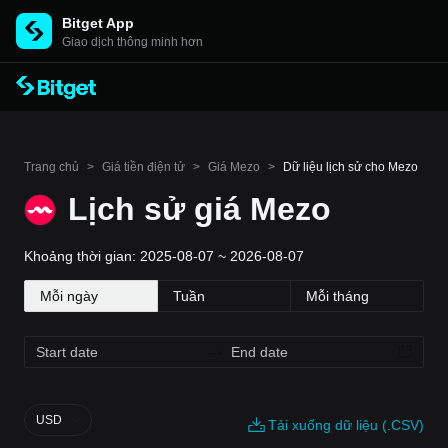
Bitget App
Giao dịch thông minh hơn
Trang chủ
>
Giá tiền điện tử
>
Giá Mezo
>
Dữ liệu lịch sử cho Mezo
Lịch sử giá Mezo
Khoảng thời gian: 2025-08-07 ~ 2026-08-07
Mỗi ngày
Tuần
Mỗi tháng
USD
Tải xuống dữ liệu (.CSV)