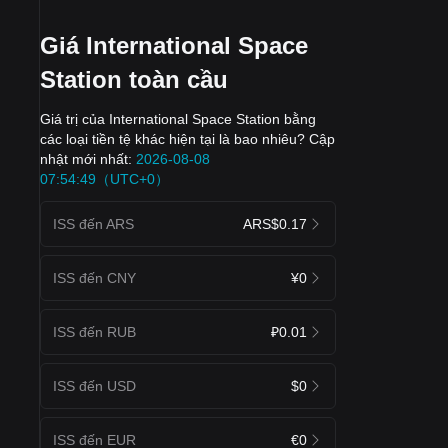
Giá International Space
Station toàn cầu
Giá trị của International Space Station bằng
các loại tiền tệ khác hiện tại là bao nhiêu? Cập
nhật mới nhất:
2026-08-08
07:54:49（UTC+0）
ISS đến ARS
ARS$0.17
ISS đến CNY
¥0
ISS đến RUB
₽0.01
ISS đến USD
$0
ISS đến EUR
€0