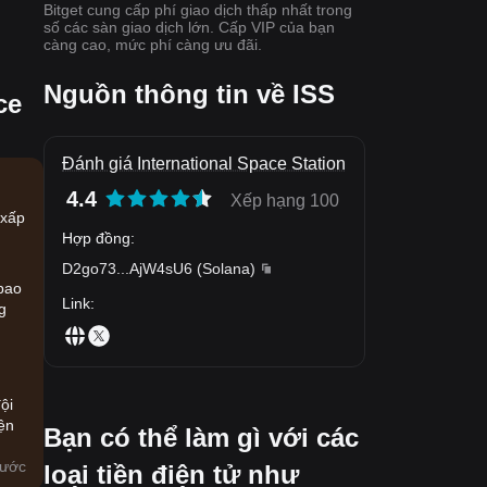
Bitget cung cấp phí giao dịch thấp nhất trong
số các sàn giao dịch lớn. Cấp VIP của bạn
càng cao, mức phí càng ưu đãi.
Nguồn thông tin về ISS
ce
Đánh giá International Space Station
4.4
Xếp hạng 100
 xấp
Hợp đồng
:
n
D2go73
...
AjW4sU6
(
Solana
)
 bao
Link
:
g
ội
ện
Bạn có thể làm gì với các
rước
loại tiền điện tử như