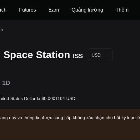
ịch
Futures
‌Earn
Quảng trường
Thêm
on
l Space Station
ISS
USD
1D
United States Dollar là $0.0001104 USD.
rang này và thông tin được cung cấp không xác nhận cho bất kỳ loại ti