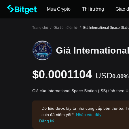
Mua Crypto
Thị trường
Giao d
Trang chủ
/
Giá tiền điện tử
/
Giá International Space Stati
Giá Internationa
$0.0001104
USD
0.00%
Giá của International Space Station (ISS) tính theo 
Dữ liệu được lấy từ nhà cung cấp bên thứ ba. T
coin đã niêm yết?
Nhấp vào đây
Đăng ký