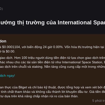
0）
ướng thị trường của International Spa
tion
 là $0.0001104, với biến động 24 giờ 0.00%. Vốn hóa thị trường hiện tại
ờ là $0.00.
iao dịch. Hơn 100 triệu người dùng tiền điện tử lựa chọn giao dịch trê
khác nhau cho các tài sản tiền điện tử như International Space Station,
giao dịch trên chuỗi và staking. Nền tảng cũng cung cấp một trong nhữn
dịch ngay!
gian thực của Bitget và chỉ báo kỹ thuật, được tổng hợp và xem xét bởi đ
tính chất tham khảo và không cấu thành lời khuyên đầu tư. Giá tiền đi
 tư dựa trên khả năng chấp nhận rủi ro của bản thân.
5 phút t