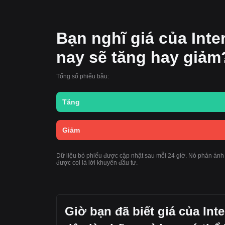
Bạn nghĩ giá của Inte
nay sẽ tăng hay giảm
Tổng số phiếu bầu:
Tăng
Giảm
Dữ liệu bỏ phiếu được cập nhật sau mỗi 24 giờ. Nó phản ánh
được coi là lời khuyên đầu tư.
Giờ bạn đã biết giá của Int