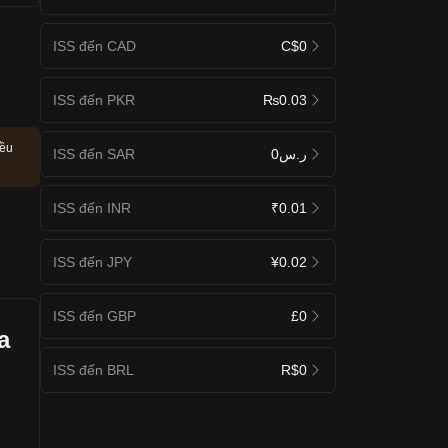
ISS đến CAD
C$0
ISS đến PKR
₨0.03
iều
ISS đến SAR
ر.س0
ISS đến INR
₹0.01
ISS đến JPY
¥0.02
ISS đến GBP
£0
a
ISS đến BRL
R$0