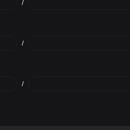
/
/
/