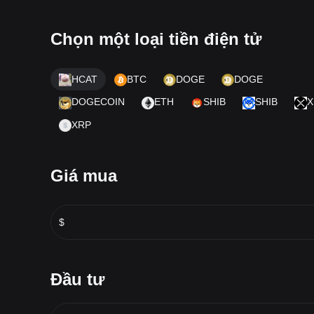
Chọn một loại tiền điện tử
HCAT
BTC
DOGE
DOGE
DOGECOIN
ETH
SHIB
SHIB
X
XRP
Giá mua
$
Đầu tư