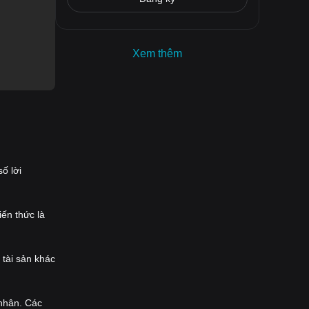
Xem thêm
ố lời
iến thức là
 tài sản khác
 nhân. Các