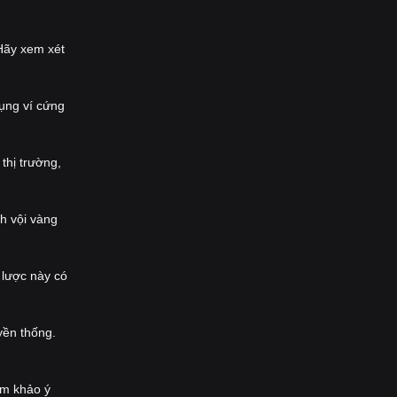
Hãy xem xét
dụng ví cứng
thị trường,
h vội vàng
 lược này có
uyền thống.
am khảo ý