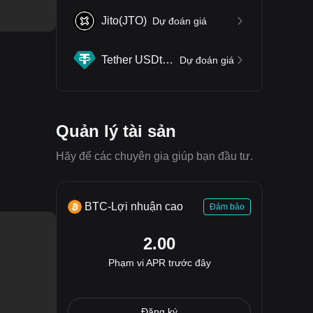
Jito
(
JTO
)
Dự đoán giá
Tether USDt
(
USDT
)
Dự đoán giá
Quản lý tài sản
Hãy để các chuyên gia giúp bạn đầu tư.
BTC-Lợi nhuận cao
Đảm bảo
2.00
Phạm vi APR trước đây
Đăng ký