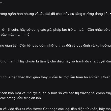
ớn.
trong ngắn hạn nhưng về lâu dài đã cho thấy sự tăng trưởng đáng kể. 
lớn Bitcoin, hãy sử dụng các giải pháp lưu trữ an toàn. Cân nhắc sử 
áp bảo mật mạnh mẽ.
hông gian tiền điện tử, bao gồm những thay đổi về quy định và xu hướng 
động mạnh. Hãy chuẩn bị tâm lý cho điều này và tránh đưa ra quyết địn
ư của bạn theo thời gian thay vì đầu tư một lần toàn bộ số tiền. Chiến
ử còn khá mới và ít được quản lý hơn so với các thị trường tài chính tr
các cơ hội đầu tư gian lận.
về việc đầu tư vào Hover Cat hoặc các loại tiền điện tử khác, hãy th