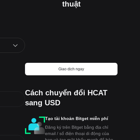
thuật
Giao dịch ngay
Cách chuyển đổi HCAT
sang USD
Tạo tài khoản Bitget miễn phí
Đăng ký trên Bitget bằng địa chỉ
email / số điện thoại di động của
bạn và tạo mật khẩu mạnh để bảo