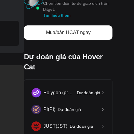
Chọn tiền điện tử để giao dịch trên
Bitget.
Tìm hiểu thêm
Mua/bán HCAT ngay
Dự đoán giá của Hover
Cat
Polygon (prev. MATIC)
(
POL
)
Dự đoán giá
Pi
(
PI
)
Dự đoán giá
JUST
(
JST
)
Dự đoán giá