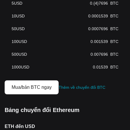
5
USD
0.{4}7696
BTC
10
USD
0.0001539
BTC
50
USD
0.0007696
BTC
100
USD
0.001539
BTC
500
USD
0.007696
BTC
1000
USD
0.01539
BTC
Mua/bán BTC ngay
Thêm về chuyển đổi BTC
Bảng chuyển đổi Ethereum
ETH đến USD