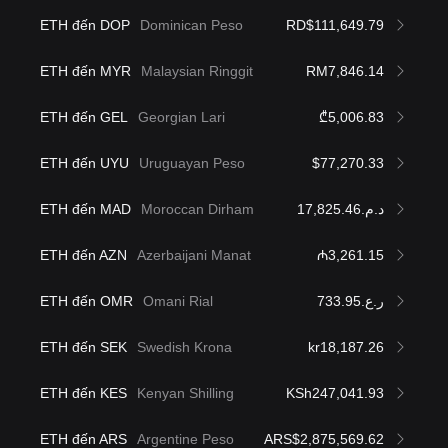
ETH đến DOP
Dominican Peso
RD$111,649.79
ETH đến MYR
Malaysian Ringgit
RM7,846.14
ETH đến GEL
Georgian Lari
₾5,006.83
ETH đến UYU
Uruguayan Peso
$77,270.33
ETH đến MAD
Moroccan Dirham
د.م.17,825.46
ETH đến AZN
Azerbaijani Manat
₼3,261.15
ETH đến OMR
Omani Rial
ر.ع.733.95
ETH đến SEK
Swedish Krona
kr18,187.26
ETH đến KES
Kenyan Shilling
KSh247,041.93
ETH đến ARS
Argentine Peso
ARS$2,875,569.62