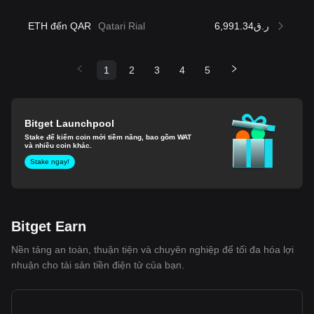
ETH đến QAR
Qatari Rial
ر.ق6,991.34
1
2
3
4
5
Bitget Launchpool
Stake để kiếm coin mới tiềm năng, bao gồm WAT
và nhiều coin khác.
Stake ngay!
Bitget Earn
Nền tảng an toàn, thuận tiện và chuyên nghiệp để tối đa hóa lợi
nhuận cho tài sản tiền điện tử của bạn.