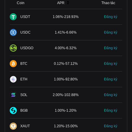
Coin
APR
Thao tác
USDT
1.06
%
-
218.93
%
Đăng ký
USDC
1.41
%
-
6.66
%
Đăng ký
USDGO
4.00
%
-
6.32
%
Đăng ký
BTC
0.12
%
-
57.12
%
Đăng ký
ETH
1.00
%
-
92.80
%
Đăng ký
SOL
2.00
%
-
102.88
%
Đăng ký
BGB
1.00
%
-
1.20
%
Đăng ký
XAUT
1.20
%
-
15.00
%
Đăng ký