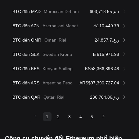
BTC đến MAD
Moroccan Dirham
د.م.603,718.55
BTC đến AZN
Azerbaijani Manat
₼110,449.79
BTC đến OMR
Omani Rial
ر.ع.24,857.7
BTC đến SEK
Swedish Krona
kr615,971.98
BTC đến KES
Kenyan Shilling
KSh8,366,896.48
BTC đến ARS
Argentine Peso
ARS$97,390,727.04
BTC đến QAR
Qatari Rial
ر.ق236,784.86
1
2
3
4
5
Công cụ chuyển đổi Ethereum phổ biến