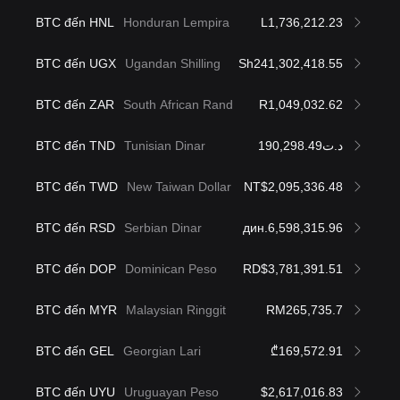
BTC đến HNL
Honduran Lempira
L1,736,212.23
BTC đến UGX
Ugandan Shilling
Sh241,302,418.55
BTC đến ZAR
South African Rand
R1,049,032.62
BTC đến TND
Tunisian Dinar
د.ت190,298.49
BTC đến TWD
New Taiwan Dollar
NT$2,095,336.48
BTC đến RSD
Serbian Dinar
дин.6,598,315.96
BTC đến DOP
Dominican Peso
RD$3,781,391.51
BTC đến MYR
Malaysian Ringgit
RM265,735.7
BTC đến GEL
Georgian Lari
₾169,572.91
BTC đến UYU
Uruguayan Peso
$2,617,016.83