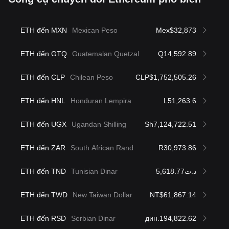
ETH đến MXN
Mexican Peso
Mex$32,873
ETH đến GTQ
Guatemalan Quetzal
Q14,592.89
ETH đến CLP
Chilean Peso
CLP$1,752,505.26
ETH đến HNL
Honduran Lempira
L51,263.6
ETH đến UGX
Ugandan Shilling
Sh7,124,722.51
ETH đến ZAR
South African Rand
R30,973.86
ETH đến TND
Tunisian Dinar
د.ت5,618.77
ETH đến TWD
New Taiwan Dollar
NT$61,867.14
ETH đến RSD
Serbian Dinar
дин.194,822.62