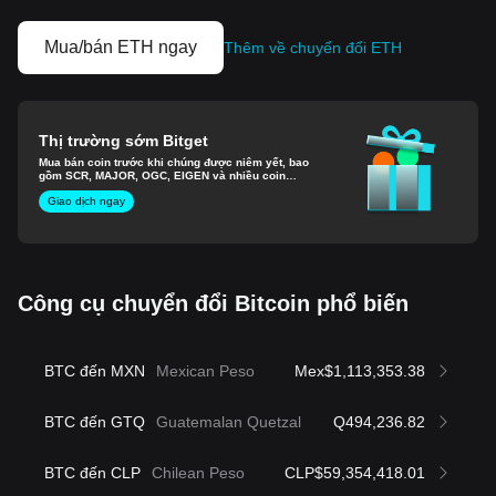
Mua/bán ETH ngay
Thêm về chuyển đổi ETH
Thị trường sớm Bitget
Mua bán coin trước khi chúng được niêm yết, bao
gồm SCR, MAJOR, OGC, EIGEN và nhiều coin
khác.
Giao dịch ngay
Công cụ chuyển đổi Bitcoin phổ biến
BTC đến MXN
Mexican Peso
Mex$1,113,353.38
BTC đến GTQ
Guatemalan Quetzal
Q494,236.82
BTC đến CLP
Chilean Peso
CLP$59,354,418.01