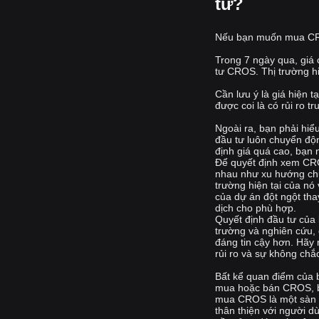
tử?
Nếu bạn muốn mua CROS
Trong 7 ngày qua, giá
tư CROS. Thị trường h
Cần lưu ý là giá hiện 
được coi là có rủi ro t
Ngoài ra, bạn phải hiể
đầu tư luôn chuyển độn
định giá quá cao, bạn 
Để quyết định xem CRO
nhau như xu hướng chun
trường hiện tại của nó
của dự án đột ngột tha
dịch cho phù hợp.
Quyết định đầu tư của b
trường và nghiên cứu, 
đáng tin cậy hơn. Hãy 
rủi ro và sự không chắ
Bất kể quan điểm của 
mua hoặc bán CROS, bạn
mua CROS là một sàn gi
thân thiện với người d