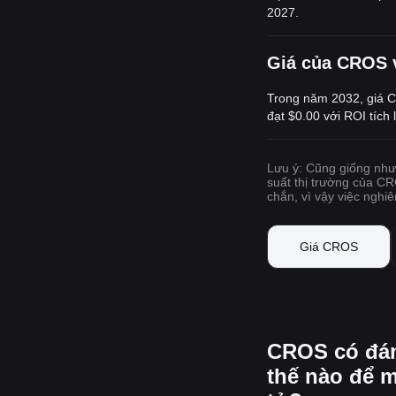
2027.
Giá của CROS v
Trong năm 2032, giá C
đạt
$0.00
với ROI tích 
Lưu ý: Cũng giống như 
suất thị trường của CR
chắn, vì vậy việc nghiê
Giá CROS
CROS có đán
thế nào để m