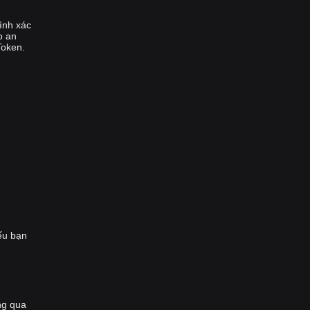
ình xác
o an
Token.
ếu bạn
ng qua