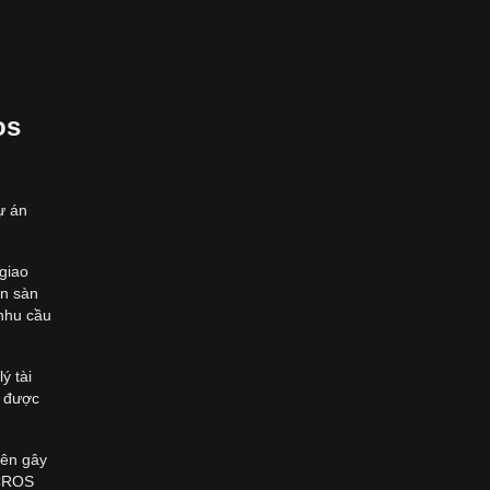
os
ự án
giao
ên sàn
nhu cầu
ý tài
h được
bên gây
 CROS