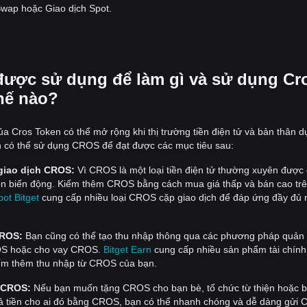
 Swap hoặc Giao dịch Spot.
được sử dụng để làm gì và sử dụng Cr
hế nào?
 Cros Token có thể mở rộng khi thị trường tiền điện tử và bản thân d
bạn có thể sử dụng CROS để đạt được các mục tiêu sau:
giao dịch CROS:
Vì CROS là một loại tiền điện tử thường xuyên được 
ôn biến động. Kiếm thêm CROS bằng cách mua giá thấp và bán cao tr
pot Bitget
cung cấp nhiều loại CROS cặp giao dịch để đáp ứng đầy đủ 
CROS:
Bạn cũng có thể tạo thu nhập thông qua các phương pháp quản l
OS hoặc cho vay CROS.
Bitget Earn
cung cấp nhiều sản phẩm tài chín
kiếm thêm thu nhập từ CROS của bạn.
 CROS:
Nếu bạn muốn tặng CROS cho bạn bè, tổ chức từ thiện hoặc 
ả tiền cho ai đó bằng CROS, bạn có thể nhanh chóng và dễ dàng gửi