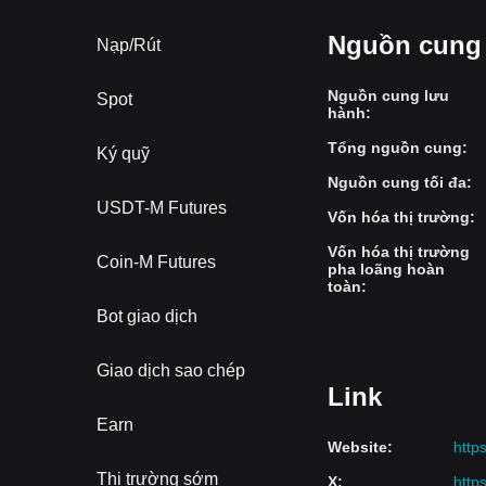
Nguồn cung
Nạp/Rút
Nguồn cung lưu
Spot
hành
:
Tổng nguồn cung
:
Ký quỹ
Nguồn cung tối đa
:
USDT-M Futures
Vốn hóa thị trường
:
Vốn hóa thị trường
Coin-M Futures
pha loãng hoàn
toàn
:
Bot giao dịch
Giao dịch sao chép
Link
Earn
Website
:
http
Thị trường sớm
X
:
http