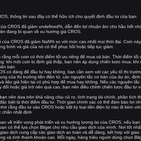
các ưu đãi giảm giá và hoàn tiền, khiến token CROS trở thành một
phần không thể thiếu trong nền kinh tế đấu giá quảng cáo của nền
tảng.
, thông tin sau đây có thể hữu ích cho quyết định đầu tư của bạn:
Tổng nguồn cung của token CROS được giới hạn ở mức
 của CROS đã giảm undefined%, dẫn đến lợi nhuận âm cho hầu hết nh
iện đang bi quan về xu hướng giá CROS.
1,000,000,000 token, đảm bảo việc phát hành token được kiểm soát
và trả dần theo thời gian. Mô hình tokenomics được kiểm soát này
tại của CROS đã giảm NaN% so với mức cao nhất mọi thời đại. Coin này
được thiết kế để thúc đẩy sự ổn định và tăng trưởng trong hệ sinh
rung bình và giá của nó có thể phục hồi hoặc tiếp tục giảm.
thái khi nền tảng mở rộng.
u rằng mỗi coin có thời điểm tối ưu riêng để mua và bán. Thời điểm tối
g: khi một coin bị định giá thấp, bạn nên áp dụng chiến lược mua; khi 
Kết luận
nên bán.
S có đáng để đầu tư hay không, bạn cần xem xét các yếu tố thị trườ
Cros cung cấp một giải pháp phi tập trung và dựa trên blockchain
g của thị trường tiền điện tử, các nguyên tắc cơ bản của dự án, định 
cho quảng cáo trong game, mang lại tính minh bạch và hiệu quả
 và liệu giá hiện tại có phù hợp để mua hay không. Nếu các nguyên tắc
y đổi hoặc giá trở nên quá cao, bạn nên điều chỉnh chiến lược đầu tư v
cho các nhà phát triển game, nhà quảng cáo và người chơi. Với tài
sản quảng cáo dựa trên NFT và quy trình đấu thầu dựa trên hợp
ạn nên dựa trên khả năng chịu rủi ro, tình trạng tài chính, phân tích th
đồng thông minh, nền tảng nhằm phá vỡ các mô hình quảng cáo kỹ
đặc biệt là thời điểm đầu tư. Thời gian chính xác có thể đảm bảo lợi n
nhớ rằng đầu tư vào CROS hoặc bất kỳ loại tiền điện tử nào đi kèm vớ
thuật số truyền thống, cho phép một hệ sinh thái quảng cáo an toàn,
c chắn nhất định.
minh bạch và có thể mở rộng hơn trong ngành công nghiệp game.
Token CROS đóng vai trò là xương sống của hệ sinh thái này, cho
bạn về triển vọng phát triển và xu hướng tương lai của CROS, nếu bạ
 có thể lựa chọn Bitget cho nhu cầu giao dịch của mình. Nơi tốt nhấ
phép staking, xác thực, quản trị và thanh toán, đảm bảo tất cả người
ao dịch cung cấp các giao dịch an toàn và dễ dàng, kết hợp với giao 
tham gia có thể đóng góp và hưởng lợi từ sự tăng trưởng của nền
ùng và tính thanh khoản cao. Mỗi ngày, hàng triệu người dùng chọn Bit
tảng.