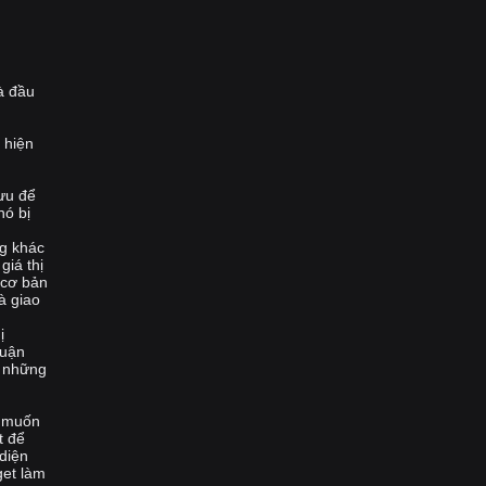
à đầu
 hiện
 ưu để
nó bị
ng khác
giá thị
 cơ bản
à giao
ị
huận
i những
n muốn
t để
diện
get làm