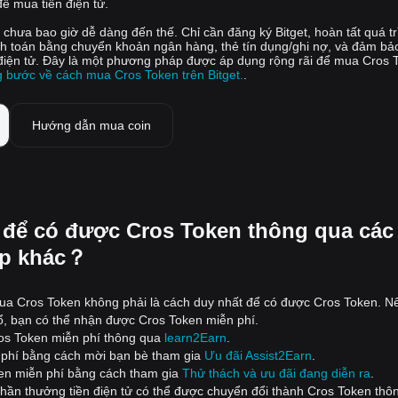
để mua tiền điện tử.
chưa bao giờ dễ dàng đến thế. Chỉ cần đăng ký Bitget, hoàn tất quá tr
nh toán bằng chuyển khoản ngân hàng, thẻ tín dụng/ghi nợ, và đảm bả
 điện tử. Đây là một phương pháp được áp dụng rộng rãi để mua Cros 
 bước về cách mua Cros Token trên Bitget.
.
Hướng dẫn mua coin
 để có được Cros Token thông qua các
p khác？
ua Cros Token không phải là cách duy nhất để có được Cros Token. N
ổ, bạn có thể nhận được Cros Token miễn phí.
os Token miễn phí thông qua
learn2Earn
.
 phí bằng cách mời bạn bè tham gia
Ưu đãi Assist2Earn
.
en miễn phí bằng cách tham gia
Thử thách và ưu đãi đang diễn ra
.
phần thưởng tiền điện tử có thể được chuyển đổi thành Cros Token thô