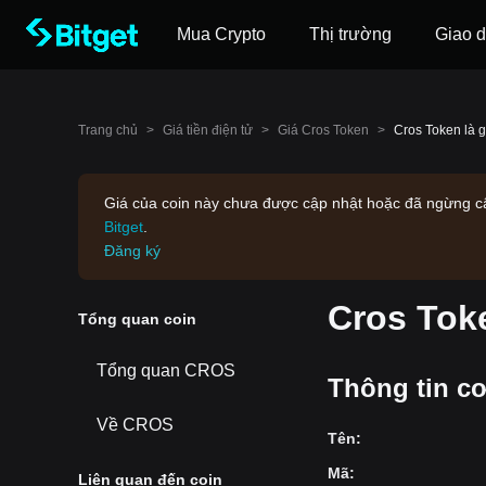
Mua Crypto
Thị trường
Giao d
Trang chủ
>
Giá tiền điện tử
>
Giá Cros Token
>
Cros Token là g
Giá của coin này chưa được cập nhật hoặc đã ngừng cập
Bitget
.
Đăng ký
Cros Tok
‌Tổng ‌quan coin
Tổng quan CROS
Thông tin c
Về CROS
Tên
:
Mã
:
Liên quan đến coin