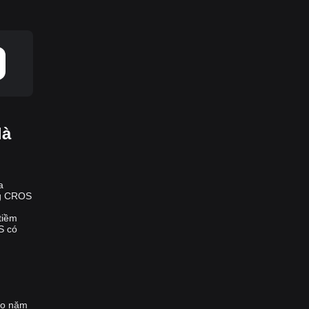
là
a
ờng CROS
tiềm
S có
o năm