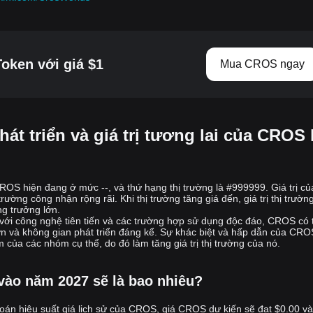
hoặc lợi thế không công bằng nào.
●
Tính minh bạch dựa trên Blockchain
: Mọi giao dịch, từ lượt
hiển thị quảng cáo đến thanh toán, đều được ghi lại trên blockchain,
cho phép tất cả người tham gia kiểm tra và theo dõi kết quả. Điều
oken với giá $1
Mua CROS ngay
này loại bỏ gian lận và đảm bảo phân phối công bằng doanh thu
quảng cáo.
●
Token hóa tài sản quảng cáo:
Nền tảng cho phép người sáng
tạo phát triển NFT tài sản quảng cáo, mà các nhà xuất bản có thể
nhúng vào game của họ. Các NFT này đóng vai trò là nơi chứa để
hát triển và giá trị tương lai của CROS 
chạy các chiến dịch quảng cáo và theo dõi tương tác của người
dùng thông qua dữ liệu được xác minh bằng blockchain. Các nhà
xuất bản có thể
mua hoặc thuê những NFT này và kiếm doanh thu
 CROS hiện đang ở mức --, và thứ hạng thị trường là #999999. Giá trị củ
dựa trên số lượt hiển thị được tạo ra trong game.
ường công nhận rộng rãi. Khi thị trường tăng giá đến, giá trị thị trư
ng trưởng lớn.
Cros cũng hỗ trợ khả năng tương thích đa chuỗi, nghĩa là nó có thể
i với công nghệ tiên tiến và các trường hợp sử dụng độc đáo, CROS có 
tích hợp với các mạng blockchain khác nhau và cung cấp tính linh
ớn và không gian phát triển đáng kể. Sự khác biệt và hấp dẫn của CRO
m của các nhóm cụ thể, do đó làm tăng giá trị thị trường của nó.
hoạt trong thanh toán thông qua cả tiền fiat và tiền điện tử.
Token Cros là gì?
ào năm 2027 sẽ là bao nhiêu?
Token
CROS
là token tiện ích gốc của hệ sinh thái Cros, được xây
oán hiệu suất giá lịch sử của CROS, giá CROS dự kiến sẽ đạt
dựng trên blockchain
Ethereum
dưới dạng token ERC-20. Token này
$0.00
và