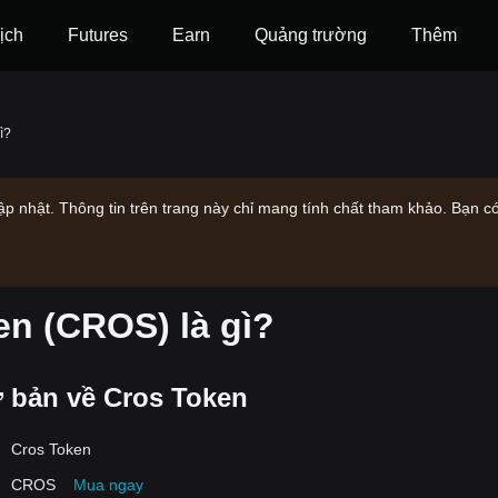
ịch
Futures
‌Earn
Quảng trường
Thêm
ì?
 nhật. Thông tin trên trang này chỉ mang tính chất tham khảo. Bạn có
en (CROS) là gì?
ơ bản về Cros Token
Cros Token
CROS
Mua ngay