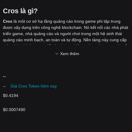
Cros là gì?
Cros
là một cơ sở hạ tầng quảng cáo trong game phi tập trung
được xây dựng trên công nghệ blockchain. Nó kết nối các nhà phát
triển game, nhà quảng cáo và người chơi trong một hệ sinh thái
quảng cáo minh bạch, an toàn và tự động. Nền tảng này cung cấp
một cách phi tập trung để các thương hiệu quảng cáo trong các nền
tảng game và thế giới ảo, cho phép tích hợp liền mạch các quảng
Xem thêm
cáo trong khi vẫn duy trì quy trình minh bạch, không thể bị can
thiệp.
Bằng cách tận dụng blockchain, Cros loại bỏ những điểm kém hiệu
--
quả của các mô hình quảng cáo kỹ thuật số truyền thống, như
quảng cáo trả tiền theo số nhấp chuột hoặc quảng cáo theo chương
--
Giá Cros Token hôm nay
trình, thường liên quan đến nhiều trung gian. Cros nhằm cung cấp
cho các nhà phát triển game các công cụ để kiếm tiền từ nền tảng
$0.4194
của họ thông qua quảng cáo trong game, đồng thời cung cấp cho
các nhà quảng cáo một cách trực tiếp và có thể xác minh để tiếp
$0.0007490
cận khán giả của họ trong môi trường game đắm chìm.
Cros hoạt động như thế nào?