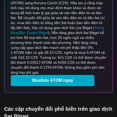
(ATOM) sang Koruna Czech (CZK). Hãy lưu ý rằng máy
tính này chỉ dùng cho mục đính tham khảo và được sử
dụng để tính toán tỷ giá giữa tài sản tiền điện tử và tiền
fiat. Để chuyển đổi giữa tài sản tiền điện tử và tiền fiat (ví
dụ: mua tiền điện tử bằng tiền fiat hoặc bán tiền điện tử
lấy tiền fiat), hãy sử dụng giao dịch fiat của Bitget (
Trang
Mua/Bán Crypto Bitget
). Nền tảng giao dịch fiat Bitget hỗ
trợ hơn 80 loại tiền fiat, hơn 20 ngôn ngữ và nhiều
phương thức thanh toán địa phương. Nền tảng cũng
cung cấp giao dịch liền mạch với phí thấp đến 0%.
1 ATOM hiện có giá 28.43 CZK, nghĩa là mua 5 ATOM sẽ
mất 142.15 CZK. Tương tự, Kč1 CZK có thể được chuyển
đổi thành 0.03517 ATOM và Kč50 CZK có thể được
chuyển đổi thành 0.1759 ATOM, không bao gồm phí nền
tảng hay phí gas.
Mua/bán ATOM ngay
Các cặp chuyển đổi phổ biến trên giao dịch
fiat Bitget