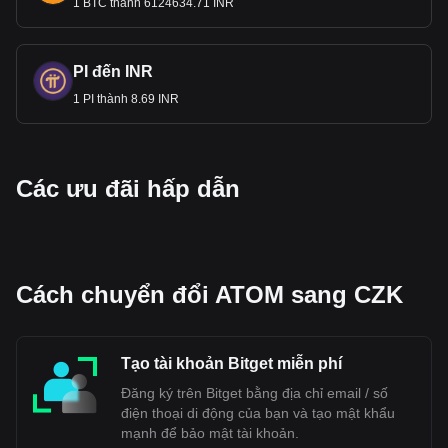
1 BTC thành 6124634.71 INR
PI đến INR
1 PI thành 8.69 INR
Các ưu đãi hấp dẫn
Cách chuyển đổi ATOM sang CZK
Tạo tài khoản Bitget miễn phí
Đăng ký trên Bitget bằng địa chỉ email / số
điện thoại di động của bạn và tạo mật khẩu
mạnh để bảo mật tài khoản.