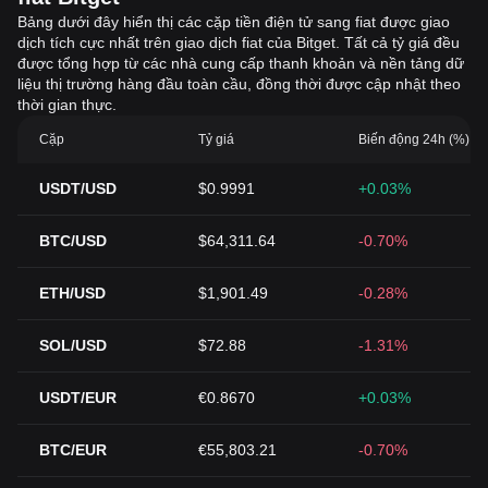
Bảng dưới đây hiển thị các cặp tiền điện tử sang fiat được giao
dịch tích cực nhất trên giao dịch fiat của Bitget. Tất cả tỷ giá đều
được tổng hợp từ các nhà cung cấp thanh khoản và nền tảng dữ
liệu thị trường hàng đầu toàn cầu, đồng thời được cập nhật theo
thời gian thực.
Cặp
Tỷ giá
Biến động 24h (%)
USDT/USD
$0.9991
+0.03%
BTC/USD
$64,311.64
-0.70%
ETH/USD
$1,901.49
-0.28%
SOL/USD
$72.88
-1.31%
USDT/EUR
€0.8670
+0.03%
BTC/EUR
€55,803.21
-0.70%