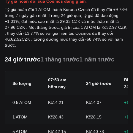
Tỷ giá hoán đổi của Cosmos đang giảm.
Tỷ giá hoán đổi 1 ATOM thành Koruna Czech đã thay đổi +9.78%
trong 7 ngày gần nhất. Trong 24 giờ qua, tỷ giá đã dao động
+1.01%, đạt mức cao nhất là 29.33 CZK và mức thấp nhất là
27.96 CZK . Một tháng trước, giá trị của 1 ATOM là Kč32.97 CZK
, thay đổi -13.77% so với giá hiện tại. Cosmos đã thay đổi
-
Kč
62.52
CZK
, tương đương mức thay đổi -68.74% so với năm
trước.
24 giờ trước
1 tháng trước
1 năm trước
07:53 am
Biế
Số lượng
24 giờ trước
hôm nay
24h
0.5
ATOM
Kč14.21
Kč14.07
+1.
1
ATOM
Kč28.43
Kč28.15
+1.
5
ATOM
Kč142.15
Kč140.73
+1.