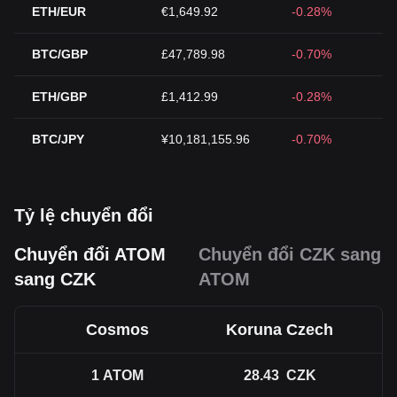
ETH/EUR
€1,649.92
-0.28%
BTC/GBP
£47,789.98
-0.70%
ETH/GBP
£1,412.99
-0.28%
BTC/JPY
¥10,181,155.96
-0.70%
Tỷ lệ chuyển đổi
Chuyển đổi ATOM
Chuyển đổi CZK sang
sang CZK
ATOM
Cosmos
Koruna Czech
1
ATOM
28.43
CZK