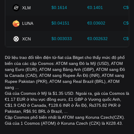
$0.1614
€0.1401
C$0.
XLM
$0.04151
€0.03602
C$0.
LUNA
$0.003033
€0.002632
C$0.
XCN
Dữ liệu trao đổi tiền điện tử-fiat của Bitget cho thấy mức độ phổ
biến của các cặp Cosmos: ATOM sang Đô la Mỹ (USD), ATOM
sang Euro (EUR), ATOM sang Bảng Anh (GBP), ATOM sang Đô
la Canada (CAD), ATOM sang Rupee Ấn Độ (INR), ATOM sang
Rupee Pakistan (PKR), ATOM sang Real Brazil (BRL), ATOM
sang ...
Giá của Cosmos ở Mỹ là $1.35 USD. Ngoài ra, giá của Cosmos là
€1.17 EUR ở khu vực đồng euro, £1 GBP ở Vương quốc Anh,
C$1.9 CAD ở Canada, ₹128.6 INR ở Ấn Độ, ₨375.82 PKR ở
Pakistan, R$6.91 BRL ở Brazil, ...
Cặp Cosmos phổ biến nhất là ATOM sang Koruna Czech(CZK).
Giá của 1 Cosmos (ATOM) ở Koruna Czech (CZK) là Kč28.43.