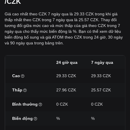
/CZK
Giá cao nhất theo CZK 7 ngày qua là 29.33 CZK trong khi giá
thấp nhất theo CZK trong 7 ngày qua là 25.57 CZK. Thay đổi
tương đối giữa mức cao và mức thấp của giá theo CZK trong 7
ngày qua cho thấy mức biến động là %. Bạn có thể xem dữ liệu
biến động bổ sung và giá ATOM theo CZK trong 24 giờ, 30 ngày
và 90 ngày qua trong bảng trên.
24 giờ qua
7 ngày qua
3
Cao
29.33 CZK
29.33 CZK
3
Thấp
27.96 CZK
25.57 CZK
2
Bình thường
0 CZK
0 CZK
0
Biến động
%
%
%