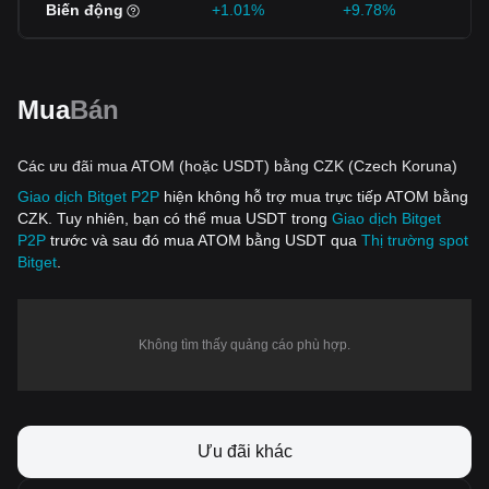
Biến động
+1.01%
+9.78%
-
Mua
Bán
Các ưu đãi mua ATOM (hoặc USDT) bằng CZK (Czech Koruna)
Giao dịch Bitget P2P
hiện không hỗ trợ mua trực tiếp ATOM bằng
CZK. Tuy nhiên, bạn có thể mua USDT trong
Giao dịch Bitget
P2P
trước và sau đó mua ATOM bằng USDT qua
Thị trường spot
Bitget
.
Không tìm thấy quảng cáo phù hợp.
Ưu đãi khác