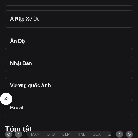
Ả Rập Xê Út
Ấn Độ
Nhật Bản
Vương quốc Anh
Brazil
Tóm tắt
MXN
GTQ
CLP
HNL
UGX
ZAR
TND