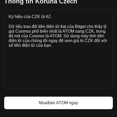
Thông tin Koruna Czech
trong tuần này.
Giá thị trường hiện tại của Cosmos là Kč28.43 mỗi ATOM,
với tổng vốn hoá thị trường của Kč14,881,039,349.68 CZK
Ký hiệu của CZK là Kč.
dựa trên nguồn cung lưu hành của 523,430,620 ATOM.
Dữ liệu trao đổi tiền điện tử-fiat của Bitget cho thấy tỷ
Khối lượng giao dịch của Cosmos đã thay đổi +6.24%
giá Cosmos phổ biến nhất là ATOM sang CZK, trong
(Kč24,845,479.51 CZK) trong 24 giờ qua. Trong ngày giao
đó mã của Cosmos là ATOM. Sử dụng máy tính tiền
dịch cuối cùng, khối lượng giao dịch của ATOM là
điện tử của chúng tôi ngay để xem giá trị CZK đối với
Kč398,113,695.51.
số tiền điện tử của bạn.
Thông tin thêm về Cosmos trên Bitget
Giá Cosmos
Dự đoán giá Cosmos
Cosmos (ATOM) là gì?
Máy tính lợi nhuận Cosmos
Mua/bán ATOM ngay