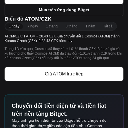
Mua trên ứng dụng Bitget
Biểu đồ ATOM/CZK
1 ngày
7 ngày
1 tháng
3 tháng
1 năm
Tất cả
ATOM/CZK: 1 ATOM = 28.43 CZK. Giá chuyển đổi 1 Cosmos (ATOM) thành
Koruna Czech (CZK) là 28.43 CZK hôm nay.
Trong 1D vừa qua, Cosmos đã thay đổi +1.01% thành CZK. Biểu đồ giá và
xu hướng cho thấy Cosmos(ATOM) đã thay đổi +1.01% thành CZK trong khi
đó Koruna Czech(CZK) đã thay đổi % thành ATOM trong 24 giờ qua.
Giá ATOM trực tiếp
Chuyển đổi tiền điện tử và tiền fiat
trên nền tảng Bitget.
Máy tính giá tiền điện tử của Bitget hỗ trợ chuyển đổi
theo thời gian thực giữa các cặp tiền như Cosmos