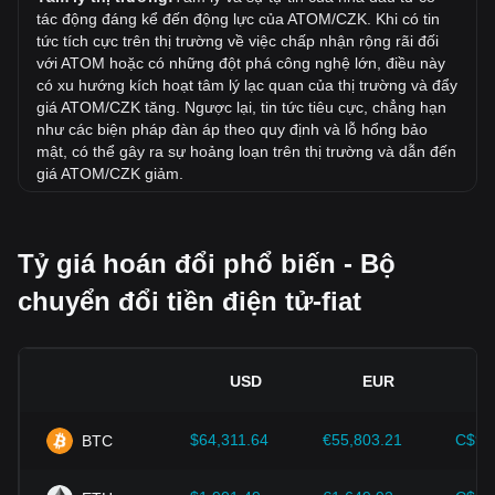
Xu hướng giá của tính theo CZK như thế nào?
tác động đáng kể đến động lực của ATOM/CZK. Khi có tin
Trong 7 ngày qua, tỷ giá chuyển đổi Cosmos (ATOM) đã
tức tích cực trên thị trường về việc chấp nhận rộng rãi đối
tăng 9.78%. Trong tháng trước, tỷ giá chuyển đổi Cosmos
với ATOM hoặc có những đột phá công nghệ lớn, điều này
(ATOM) đã giảm 13.77% so với Koruna Czech (CZK).
có xu hướng kích hoạt tâm lý lạc quan của thị trường và đẩy
giá ATOM/CZK tăng. Ngược lại, tin tức tiêu cực, chẳng hạn
như các biện pháp đàn áp theo quy định và lỗ hổng bảo
mật, có thể gây ra sự hoảng loạn trên thị trường và dẫn đến
giá ATOM/CZK giảm.
Môi trường pháp lý:
Các chính sách và quy định của chính
phủ liên quan đến tiền điện tử có tác động trực tiếp đến việc
Tỷ giá hoán đổi phổ biến - Bộ
chấp nhận chúng, từ đó quyết định giá trị của chúng so với
các loại tiền tệ truyền thống như USD. Các quy định rõ ràng
chuyển đổi tiền điện tử-fiat
và có tính hỗ trợ có thể tăng cường niềm tin của nhà đầu tư
vào tiền điện tử và thúc đẩy giá trị của chúng tăng lên.
Ngược lại, các chính sách quản lý mơ hồ hoặc quá nghiêm
ngặt có thể cản trở sự phát triển của tiền điện tử và khiến
USD
EUR
giá trị giảm.
Các chỉ số kinh tế:
Các yếu tố kinh tế vĩ mô ở quốc gia
$64,311.64
€55,803.21
C$90
BTC
phát hành tiền fiat, như tỷ lệ lạm phát, lãi suất và các chỉ số
tăng trưởng quan trọng, đóng vai trò quan trọng trong việc