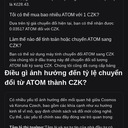
là Kč28.43.
Tôi có thể mua bao nhiêu ATOM với 1 CZK?
Dựa trên tỷ giá chuyển đổi hiện tại, bạn có thể nhận được
0.03517 ATOM đối với CZK.
Làm thế nào để tính toán hoặc chuyển ATOM sang
CZK?
Bạn có thể sử dụng máy tính chuyển đổi ATOM sang CZK
của chúng tôi ở đầu trang này để chuyển đổi số lượng
ATOM bất kỳ sang CZK. Chúng tôi cũng đã cung cấp bảng
Điều gì ảnh hưởng đến tỷ lệ chuyển
tham khảo nhanh cho các giao dịch chuyển đổi phổ biến. Ví
dụ: 5 CZK tương đương 0.1759 ATOM, trong khi 5 ATOM sẽ
đổi từ ATOM thành CZK?
có giá khoảng 142.15CZK.
Giá cao nhất của ATOM/CZK trong lịch sử là bao
nhiêu?
Có nhiều yếu tố ảnh hưởng đến mối quan hệ giữa Cosmos
và Koruna Czech, bao gồm các khía cạnh như xu hướng
Giá ATH của 1 ATOM tính theo CZK là Kč940.43. Vẫn còn
kinh tế vĩ mô, quy định chính sách và đổi mới công nghệ.
phải xem liệu giá của 1 ATOM/CZK có vượt mức cao nhất
Cụ thể, các yếu tố chính sau đây đóng vai trò quan trọng:
mọi thời đại hiện tại hay không.
Tâm lý thị trường:
Tâm lý và sự tự tin của nhà đầu tư có