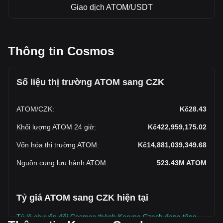
Giao dịch ATOM/USDT
Thông tin Cosmos
Số liệu thị trường ATOM sang CZK
ATOM
/
CZK
:
Kč28.43
Khối lượng ATOM 24 giờ
:
Kč422,959,175.02
Vốn hóa thị trường ATOM
:
Kč14,881,039,349.68
Nguồn cung lưu hành ATOM
:
523.43M
ATOM
Tỷ giá ATOM sang CZK hiện tại
Tỷ lệ chuyển đổi Cosmos thành Koruna Czech đang tăng