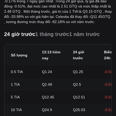
-0.17% trong 7 ngày gần nhất. Trong 24 giờ qua, tỷ giá đã dao
động -0.51%, đạt mức cao nhất là 2.51 GTQ và mức thấp nhất là
2.48 GTQ . Một tháng trước, giá trị của 1 TIA là Q3.15 GTQ , thay
đổi -20.98% so với giá hiện tại. Celestia đã thay đổi
-
Q
11.45
GTQ
, tương đương mức thay đổi -82.18% so với năm trước.
24 giờ trước
1 tháng trước
1 năm trước
13:13 hôm
24 giờ
Biến 
Số lượng
nay
trước
24h
0.5
TIA
Q1.24
Q1.25
-0.51%
1
TIA
Q2.49
Q2.5
-0.51%
5
TIA
Q12.45
Q12.51
-0.51%
10
TIA
Q24.9
Q25.03
-0.51%