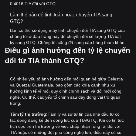
0.4016 TIA đối với GTQ.
Làm thế nào để tính toán hoặc chuyển TIA sang
GTQ?
Bạn có thể sử dụng máy tính chuyển đổi TIA sang GTQ của
chúng tôi ở đầu trang này để chuyển đổi số lượng TIA bất
kỳ sang GTQ. Chúng tôi cũng đã cung cấp bảng tham khảo
Điều gì ảnh hưởng đến tỷ lệ chuyển
nhanh cho các giao dịch chuyển đổi phổ biến. Ví dụ: 5 GTQ
tương đương 2.01 TIA, trong khi 5 TIA sẽ có giá khoảng
đổi từ TIA thành GTQ?
12.45GTQ.
Giá cao nhất của TIA/GTQ trong lịch sử là bao nhiêu?
Có nhiều yếu tố ảnh hưởng đến mối quan hệ giữa Celestia
Giá ATH của 1 TIA tính theo GTQ là Q159.08. Vẫn còn phải
và Quetzal Guatemala, bao gồm các khía cạnh như xu
xem liệu giá của 1 TIA/GTQ có vượt mức cao nhất mọi thời
hướng kinh tế vĩ mô, quy định chính sách và đổi mới công
đại hiện tại hay không.
nghệ. Cụ thể, các yếu tố chính sau đây đóng vai trò quan
trọng:
Xu hướng giá của tính theo GTQ như thế nào?
Trong 7 ngày qua, tỷ giá chuyển đổi Celestia (TIA) đã giảm
Tâm lý thị trường:
Tâm lý và sự tự tin của nhà đầu tư có
0.17%. Trong tháng trước, tỷ giá chuyển đổi Celestia (TIA)
tác động đáng kể đến động lực của TIA/GTQ. Khi có tin tức
đã giảm 20.98% so với Quetzal Guatemala (GTQ).
tích cực trên thị trường về việc chấp nhận rộng rãi đối với
TIA hoặc có những đột phá công nghệ lớn, điều này có xu