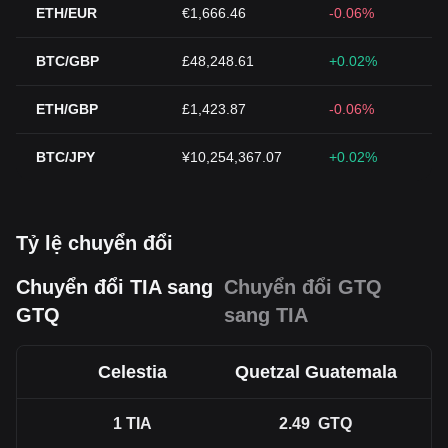
ETH/EUR
€1,666.46
-0.06%
BTC/GBP
£48,248.61
+0.02%
ETH/GBP
£1,423.87
-0.06%
BTC/JPY
¥10,254,367.07
+0.02%
Tỷ lệ chuyển đổi
Chuyển đổi TIA sang
Chuyển đổi GTQ
GTQ
sang TIA
Celestia
Quetzal Guatemala
1
TIA
2.49
GTQ