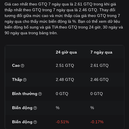
Giá cao nhất theo GTQ 7 ngày qua là 2.61 GTQ trong khi giá
thấp nhất theo GTQ trong 7 ngày qua là 2.46 GTQ. Thay đổi
tương đối giữa mức cao và mức thấp của giá theo GTQ trong 7
ngày qua cho thấy mức biến động là %. Bạn có thể xem dữ liệu
biến động bổ sung và giá TIA theo GTQ trong 24 giờ, 30 ngày và
90 ngày qua trong bảng trên.
24 giờ qua
7 ngày qua
3
Cao
2.51 GTQ
2.61 GTQ
3
Thấp
2.48 GTQ
2.46 GTQ
2
Bình thường
0 GTQ
0 GTQ
0
Biến động
%
%
%
Biến động
-0.51%
-0.17%
-