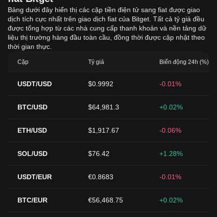
Bảng dưới đây hiển thị các cặp tiền điện tử sang fiat được giao
dịch tích cực nhất trên giao dịch fiat của Bitget. Tất cả tỷ giá đều
được tổng hợp từ các nhà cung cấp thanh khoản và nền tảng dữ
liệu thị trường hàng đầu toàn cầu, đồng thời được cập nhật theo
thời gian thực.
Cặp
Tỷ giá
Biến động 24h (%)
USDT/USD
$0.9992
-0.01%
BTC/USD
$64,981.3
+0.02%
ETH/USD
$1,917.67
-0.06%
SOL/USD
$76.42
+1.28%
USDT/EUR
€0.8683
-0.01%
BTC/EUR
€56,468.75
+0.02%