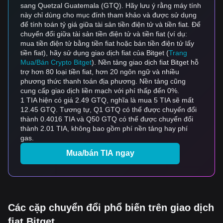
sang Quetzal Guatemala (GTQ). Hãy lưu ý rằng máy tính
này chỉ dùng cho mục đính tham khảo và được sử dụng
để tính toán tỷ giá giữa tài sản tiền điện tử và tiền fiat. Để
chuyển đổi giữa tài sản tiền điện tử và tiền fiat (ví dụ:
mua tiền điện tử bằng tiền fiat hoặc bán tiền điện tử lấy
tiền fiat), hãy sử dụng giao dịch fiat của Bitget (
Trang
Mua/Bán Crypto Bitget
). Nền tảng giao dịch fiat Bitget hỗ
trợ hơn 80 loại tiền fiat, hơn 20 ngôn ngữ và nhiều
phương thức thanh toán địa phương. Nền tảng cũng
cung cấp giao dịch liền mạch với phí thấp đến 0%.
1 TIA hiện có giá 2.49 GTQ, nghĩa là mua 5 TIA sẽ mất
12.45 GTQ. Tương tự, Q1 GTQ có thể được chuyển đổi
thành 0.4016 TIA và Q50 GTQ có thể được chuyển đổi
thành 2.01 TIA, không bao gồm phí nền tảng hay phí
gas.
Mua/bán TIA ngay
Các cặp chuyển đổi phổ biến trên giao dịch
fiat Bitget