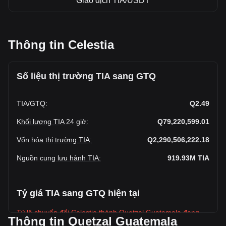
Giao dịch TIA/USDT
Thông tin Celestia
Số liệu thị trường TIA sang GTQ
TIA
/
GTQ
:
Q2.49
Khối lượng TIA 24 giờ
:
Q79,220,599.01
Vốn hóa thị trường TIA
:
Q2,290,506,222.18
Nguồn cung lưu hành TIA
:
919.93M
TIA
Tỷ giá TIA sang GTQ hiện tại
Tỷ lệ chuyển đổi Celestia thành Quetzal Guatemala đang
Thông tin Quetzal Guatemala
giảm trong tuần này.