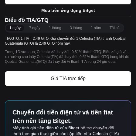
Mua trên ứng dụng Bitget
Biểu đồ TIA/GTQ
1 ngày
7 ngày
1 tháng
3 tháng
1 năm
Tất cả
TIA/GTQ: 1 TIA = 2.49 GTQ. Giá chuyển đổi 1 Celestia (TIA) thành Quetzal
Guatemala (GTQ) là 2.49 GTQ hôm nay.
Trong 1D vừa qua, Celestia đã thay đổi -0.51% thành GTQ. Biểu đồ giá và
xu hướng cho thấy Celestia(TIA) đã thay đổi -0.51% thành GTQ trong khi đó
Quetzal Guatemala(GTQ) đã thay đổi % thành TIA trong 24 giờ qua.
Giá TIA trực tiếp
Chuyển đổi tiền điện tử và tiền fiat
trên nền tảng Bitget.
Máy tính giá tiền điện tử của Bitget hỗ trợ chuyển đổi
theo thời gian thực giữa các cặp tiền như Celestia (TIA)