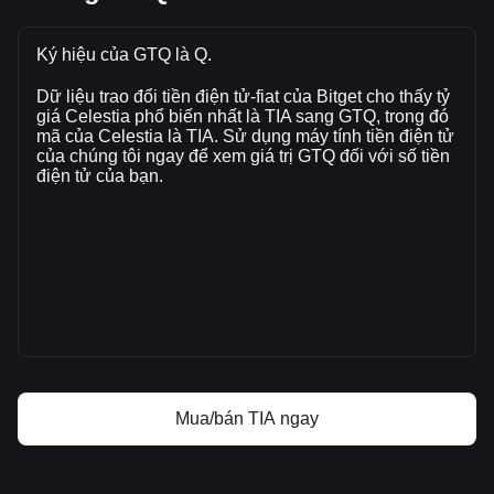
Giá thị trường hiện tại của Celestia là Q2.49 mỗi TIA, với
tổng vốn hoá thị trường của Q2,290,506,222.18 GTQ dựa
Ký hiệu của GTQ là Q.
trên nguồn cung lưu hành của 919,933,000 TIA. Khối lượng
Dữ liệu trao đổi tiền điện tử-fiat của Bitget cho thấy tỷ
giao dịch của Celestia đã thay đổi -9.52% (Q-8,333,291.77
giá Celestia phổ biến nhất là TIA sang GTQ, trong đó
GTQ) trong 24 giờ qua. Trong ngày giao dịch cuối cùng,
mã của Celestia là TIA. Sử dụng máy tính tiền điện tử
khối lượng giao dịch của TIA là Q87,553,890.78.
của chúng tôi ngay để xem giá trị GTQ đối với số tiền
điện tử của bạn.
Thông tin thêm về Celestia trên Bitget
Giá Celestia
Dự đoán giá Celestia
Celestia (TIA) là gì?
Máy tính lợi nhuận Celestia
Mua/bán TIA ngay