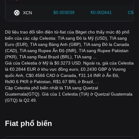
$0.003039
€0.002641
C$0.
XCN
Dữ liệu trao đổi tiền điện tử-fiat của Bitget cho thấy mức độ phổ
biến của các cặp Celestia: TIA sang Đô la Mỹ (USD), TIA sang
Euro (EUR), TIA sang Bảng Anh (GBP), TIA sang Đô la Canada
(CAD), TIA sang Rupee Ấn Độ (INR), TIA sang Rupee Pakistan
(PKR), TIA sang Real Brazil (BRL), TIA sang ...
Giá của Celestia ở Mỹ là $0.3273 USD. Ngoài ra, giá của Celestia
là €0.2844 EUR ở khu vực đồng euro, £0.2430 GBP ở Vương
quốc Anh, C$0.4566 CAD ở Canada, ₹31.14 INR ở Ấn Độ,
₨90.6 PKR ở Pakistan, R$1.67 BRL ở Brazil, ...
Cặp Celestia phổ biến nhất là TIA sang Quetzal
Guatemala(GTQ). Giá của 1 Celestia (TIA) ở Quetzal Guatemala
(GTQ) là Q2.49.
Fiat phổ biến