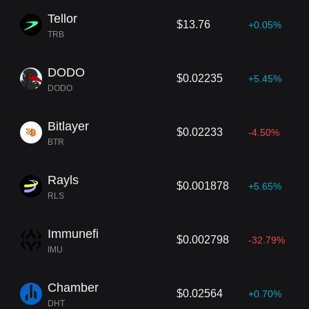
Tellor
$13.76
+0.05%
TRB
DODO
$0.02235
+5.45%
DODO
Bitlayer
$0.02233
-4.50%
BTR
Rayls
$0.001878
+5.65%
RLS
Immunefi
$0.002798
-32.79%
IMU
Chamber
$0.02564
+0.70%
DHT