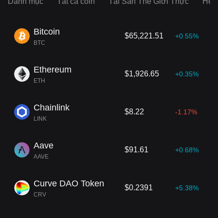
Danh mục
Tất cả coin
Tài Sản Thế Giới Thực
Hệ s
Bitcoin
$65,221.51
+0.55%
BTC
Ethereum
$1,926.65
+0.35%
ETH
Chainlink
$8.22
-1.17%
LINK
Aave
$91.61
+0.68%
AAVE
Curve DAO Token
$0.2391
+5.38%
CRV