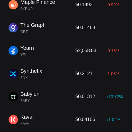
Maple Finance
$0.1493
-0.99%
SYRUP
The Graph
$0.01463
--
GRT
Yearn
$2,058.83
-0.16%
YFI
Synthetix
$0.2121
-1.03%
SNX
Babylon
$0.01312
+13.72%
BABY
Kava
$0.04106
+1.02%
KAVA