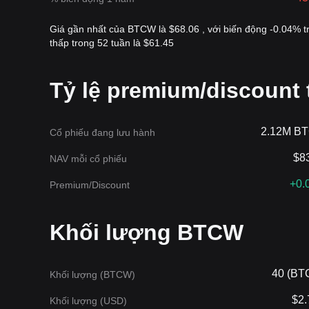
Giá gần nhất của BTCW là $68.06 , với biến động -0.04% t
thấp trong 52 tuần là $61.45
Tỷ lệ premium/discount
2.12M B
Cổ phiếu đang lưu hành
$8
NAV mỗi cổ phiếu
+0.
Premium/Discount
‌Khối lượng BTCW
40 (BT
‌Khối lượng (BTCW)
$2
Khối lượng (USD)