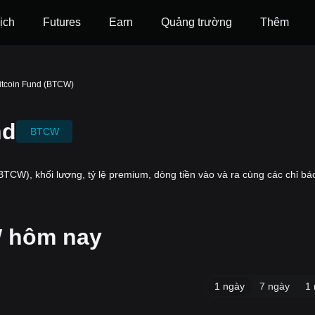
ịch
Futures
‌Earn
Quảng trường
Thêm
tcoin Fund (BTCW)
nd
BTCW
TCW), khối lượng, tỷ lệ premium, dòng tiền vào và ra cùng các chỉ bá
W hôm nay
1 ngày
7 ngày
1