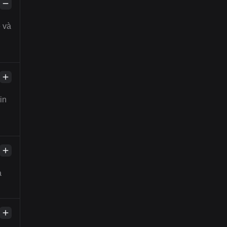
 và
in
à