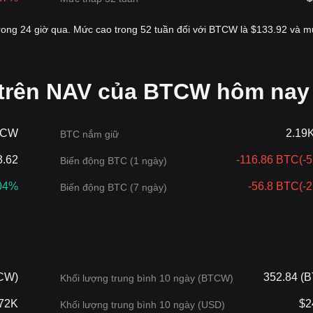
rong 24 giờ qua. Mức cao trong 52 tuần đối với BTCW là $133.92 và 
 trên NAV của BTCW hôm nay
TCW
2.19
BTC nắm giữ
3.62
-116.86 BTC
(
-
Biến động BTC (1 ngày)
04%
-56.8 BTC
(
-
Biến động BTC (7 ngày)
CW)
352.84 (
Khối lượng trung bình 10 ngày (BTCW)
.72K
$2
Khối lượng trung bình 10 ngày (USD)