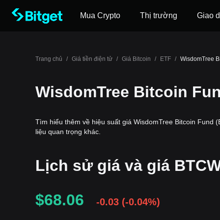
Mua Crypto
Thị trường
Giao d
Trang chủ
/
Giá tiền điện tử
/
Giá Bitcoin
/
ETF
/
WisdomTree Bi
WisdomTree Bitcoin Fu
Tìm hiểu thêm về hiệu suất giá WisdomTree Bitcoin Fund (B
liệu quan trọng khác.
Lịch sử giá và giá BTC
$68.06
-0.03
(
-0.04%
)