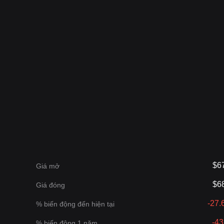
$6
Giá mở
$6
Giá đóng
-27
% biến động đến hiện tại
-4
% biến động 1 năm