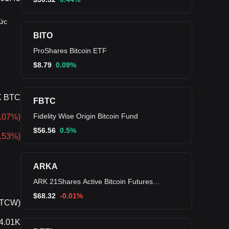
mức
BITO
ProShares Bitcoin ETF
$
8.79
0.09%
K BTC
FBTC
Fidelity Wise Origin Bitcoin Fund
5.07%
)
$
56.56
0.5%
2.53%
)
ARKA
ARK 21Shares Active Bitcoin Futures
Strategy ETF
$
68.32
-0.01%
BTCW)
4.01K