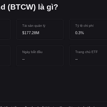
d (BTCW) là gì?
Tài sản quản lý
Tỷ lệ chi phí
$177.28M
0.3%
Ngày bắt đầu
Trang chủ ETF
--
--