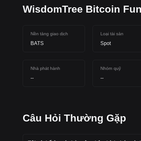
WisdomTree Bitcoin Fun
Nền tảng giao dịch
Loại tài sản
BATS
Spot
Nhà phát hành
Nhóm quỹ
--
--
Câu Hỏi Thường Gặp