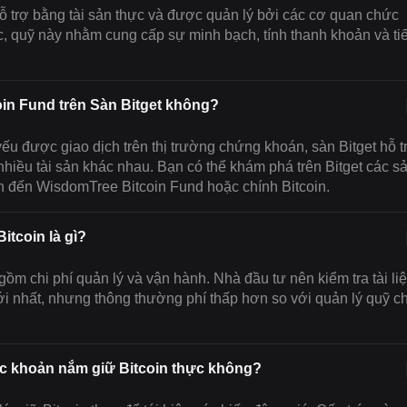
 trợ bằng tài sản thực và được quản lý bởi các cơ quan chức
, quỹ này nhằm cung cấp sự minh bạch, tính thanh khoản và ti
oin Fund trên Sàn Bitget không?
u được giao dịch trên thị trường chứng khoán, sàn Bitget hỗ t
hiều tài sản khác nhau. Bạn có thể khám phá trên Bitget các s
 đến WisdomTree Bitcoin Fund hoặc chính Bitcoin.
tcoin là gì?
ồm chi phí quản lý và vận hành. Nhà đầu tư nên kiểm tra tài li
ới nhất, nhưng thông thường phí thấp hơn so với quản lý quỹ c
ác khoản nắm giữ Bitcoin thực không?