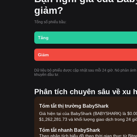
giảm?
Tổng số phiếu bầu:
Tăng
Giảm
Dữ liệu bỏ phiếu được cập nhật sau mỗi 24 giờ. Nó phản ánh
khuyên đầu tư.
Phân tích chuyên sâu về xu 
Tóm tắt thị trường BabyShark
Giá hiện tại của BabyShark (BABYSHARK) là $0.004
$1,262,281.73 và khối lượng giao dịch trong 24 gi
Tóm tắt nhanh BabyShark
Theo phân tích biểu đồ theo thời gian thực từ Bit