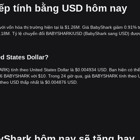
iếp tính bằng USD hôm nay
ới vốn hóa thị trường hiện tại là $1.26M. Giá BabyShark giảm 0.91% t
à $1.18M. Tỷ lệ chuyển đổi BABYSHARK/USD (BabyShark sang USD) đượ
ed States Dollar?
ARK) tính theo United States Dollar là $0.004934 USD. Bạn hiện có th
6 BABYSHARK với $10. Trong 24 giờ qua, giá BABYSHARK tính theo
theo USD thấp nhất là $0.004876 USD.
yShark hôm nay sẽ tăng hay