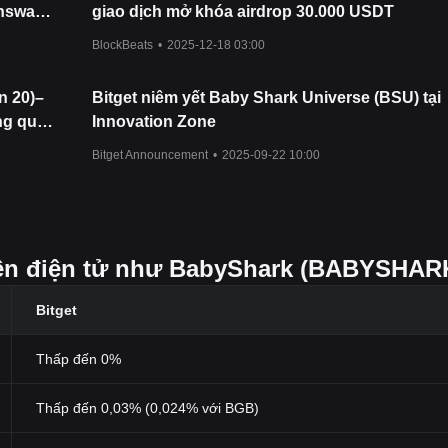
enswap
giao dịch mở khóa airdrop 30.000 USDT
BlockBeats
•
2025-12-18 03:00
n 20)–
Bitget niêm yết Baby Shark Universe (BSU) tại
ng quỹ
Innovation Zone
Bitget Announcement
•
2025-09-22 10:00
tiền điện tử như BabyShark (BABYSHAR
Bitget
Thấp đến 0%
Thấp đến 0,03% (0,024% với BGB)