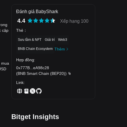
Đánh giá BabyShark
4.4
Xếp hạng 100
rong
Thẻ
：
c cập
Sưu tầm & NFT
Giải trí
Web3
BNB Chain Ecosystem
Thêm
Hợp đồng
:
ể mua
0x777B
...
eA98c28
 USD
(
BNB Smart Chain (BEP20)
)
Link
:
Bitget Insights