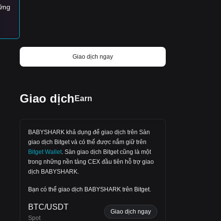
ững
seeking a coin with viral power and
massive upside, BabyShark Coin stands
out as a unique contender in the crypto
ng
space.
 và
Giao dịch ngay
Giao dịch
‌Earn
ật
BABYSHARK khả dụng để giao dịch trên
Sàn
giao dịch Bitget
và có thể được nắm giữ trên
Bitget Wallet
.
Sàn giao dịch Bitget
cũng là một
trong những nền tảng CEX đầu tiên hỗ trợ giao
 các
dịch BABYSHARK.
Bạn có thể giao dịch BABYSHARK trên Bitget.
BTC/USDT
n
Giao dịch ngay
Spot