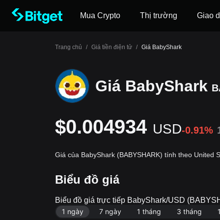
Mua Crypto
Thị trường
Giao d
Trang chủ
/
Giá tiền điện tử
/
Giá BabyShark
Giá BabyShark
B
$0.004934
USD
-0.91%
Giá của BabyShark (BABYSHARK) tính theo United St
Biểu đồ giá
Biểu đồ giá trực tiếp BabyShark/USD (BAB
1 ngày
7 ngày
1 tháng
3 tháng