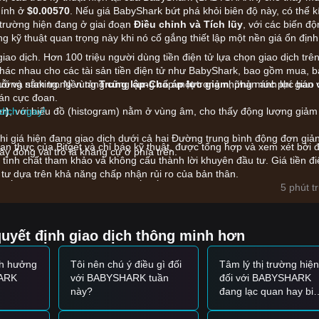
hính ở
$0.00570
. Nếu giá BabyShark bứt phá khỏi biên độ này, có thể k
 trường hiện đang ở giai đoạn
Điều chỉnh và Tích lũy
, với các biến đ
g kỹ thuật quan trọng này khi nó cố gắng thiết lập một nền giá ổn định
iao dịch. Hơn 100 triệu người dùng tiền điện tử lựa chọn giao dịch trê
 khác nhau cho các tài sản tiền điện tử như BabyShark, bao gồm mua, b
chuỗi và staking. Nền tảng cũng cung cấp một trong những mức phí giao 
trường nằm trong vùng
Trung lập-Cho áp lực giảm
, phản ánh lực bán 
bán cực đoan.
dịch ngay!
r)
, với biểu đồ (histogram) nằm ở vùng âm, cho thấy động lượng giảm
i giá hiện đang giao dịch dưới cả hai Đường trung bình động đơn giả
gian thực của Bitget và chỉ báo kỹ thuật, được tổng hợp và xem xét bởi đ
y đóng vai trò là kháng cự ở phía trên.
tính chất tham khảo và không cấu thành lời khuyên đầu tư. Giá tiền đi
 tư dựa trên khả năng chấp nhận rủi ro của bản thân.
ủ yếu chịu ảnh hưởng bởi các yếu tố sau:
5 phút t
iệc dự án thay đổi mã giao dịch chính thức từ BSU sang BABYSHARK
oàn cầu, qua đó tác động đến tâm lý cộng đồng và mức độ rõ ràng về
quyết định giao dịch thông minh hơn
 đợt hủy niêm yết gần đây đối với các cặp giao ngay và phái sinh trên
hoản, góp phần gây ra biến động cao và gia tăng áp lực bán.
nh hưởng
Tôi nên chú ý điều gì đối
Tâm lý thị trường hiện
hain (BSC) để cải thiện khả năng mở rộng tiếp tục ảnh hưởng đến n
HARK
với BABYSHARK tuần
đối với BABYSHARK
.
này?
đang lạc quan hay bi
quan?
 thị trường, các chiến lược giao dịch sau được cung cấp để tham khảo: