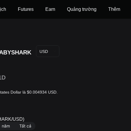
ịch
Futures
‌Earn
Quảng trường
Thêm
ABYSHARK
USD
1D
ates Dollar là $0.004934 USD.
YSHARK/USD)
1 năm
Tất cả