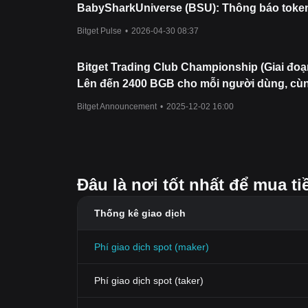
BabySharkUniverse (BSU): Thông báo tok
từ nhiều sàn giao dịch gây ra biến động
Bitget Pulse
•
2026-04-30 08:37
Bitget Trading Club Championship (Giai đoạ
Lên đến 2400 BGB cho mỗi người dùng, cù
RHEA và Mystery Box
Bitget Announcement
•
2025-12-02 16:00
Đâu là nơi tốt nhất để mua 
Thống kê giao dịch
Phí giao dịch spot (maker)
Phí giao dịch spot (taker)