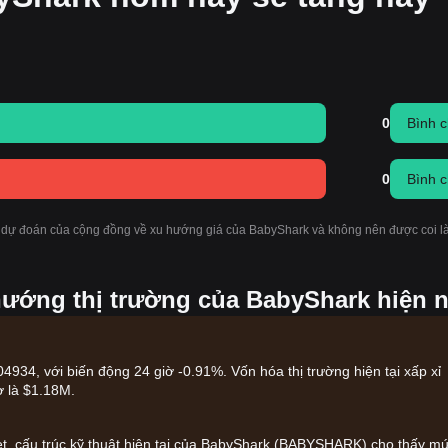
0
Bình 
0
Bình 
 dự đoán của cộng đồng về xu hướng giá của BabyShark và không nên được coi là
hướng thị trường của BabyShark hiện 
934, với biến động 24 giờ -0.91%. Vốn hóa thị trường hiện tại xấp xỉ
ờ là $1.18M.
get, cấu trúc kỹ thuật hiện tại của BabyShark (BABYSHARK) cho thấy m