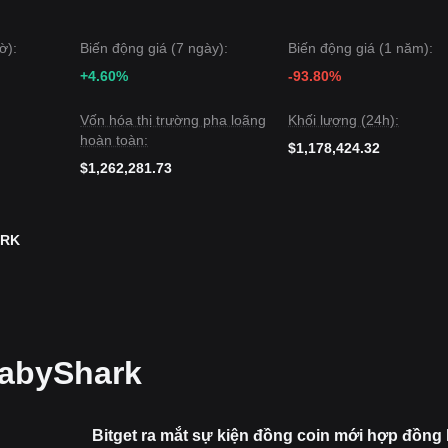
rợ
$0.00474
và kháng cự
$0.00570
.
ờ):
Biến động giá (7 ngày):
Biến động giá (1 năm):
 kháng cự
$0.00570
, mức mục tiêu tiếp theo là
$0.00682
.
rợ
$0.00474
, mục tiêu giảm giá tiếp theo có thể là
$0.00365
.
+4.60%
-93.80%
byShark đang phải đối mặt với các lực cản lớn trong ngắn hạn do biến
Vốn hóa thị trường pha loãng
Khối lượng (24h):
n
Tích lũy-Trung lập
miễn là nó tiếp tục nằm trên mức hỗ trợ quan trọ
hoàn toàn:
$1,178,424.32
$1,262,281.73
ARK
BabyShark
Bitget ra mắt sự kiện đồng coin mới hợp đồng