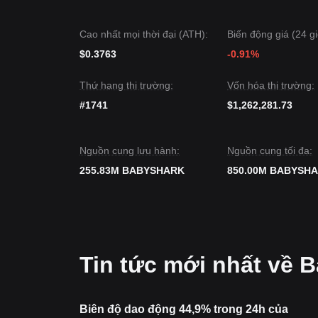
BabyShark hiện đang dao động giữa hai mức hỗ t
Triển vọng Thị trường
Cao nhất mọi thời đại (ATH):
Biến động giá (24 gi
Nếu giá BabyShark bứt phá thành công khỏi mức
Nếu giá BabyShark không thể giữ được mức hỗ t
$0.3763
-0.91%
Đồng thuận Thị trường
Sự đồng thuận giữa nhiều nhà phân tích là: dù Ba
Thứ hạng thị trường:
Vốn hóa thị trường:
động thanh khoản, xu hướng trung hạn có thể vẫ
$0.00474
.
#1741
$1,262,281.73
Nguồn cung lưu hành:
Nguồn cung tối đa:
255.83M BABYSHARK
850.00M BABYSH
Tin tức mới nhất về 
Biên độ dao động 44,9% trong 24h của