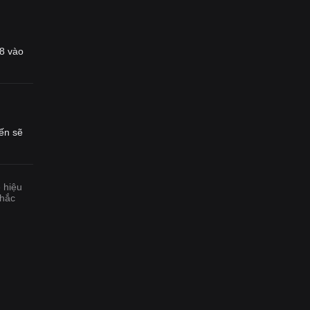
8
vào
ến sẽ
ẽ hiệu
chắc