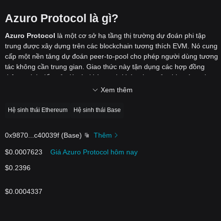
Azuro Protocol là gì?
Azuro
Protocol
là một cơ sở hạ tầng thị trường dự đoán phi tập
trung được xây dựng trên các blockchain tương thích EVM. Nó cung
cấp một nền tảng dự đoán peer-to-pool cho phép người dùng tương
tác không cần trung gian. Giao thức này tận dụng các hợp đồng
thông minh để quản lý các khía cạnh khác nhau của thị trường dự
đoán, bao gồm pool thanh khoản, tỷ lệ cược, cá cược trực tiếp và
Xem thêm
thanh toán. Là một cơ sở hạ tầng không cần cấp quyền, nó cho
phép các nhà phát triển xây dựng và ra mắt các ứng dụng hoặc sản
Hệ sinh thái Ethereum
Hệ sinh thái Base
phẩm dựa trên dự đoán trên blockchain.
Bằng cách sử dụng công nghệ phi tập trung, Azuro nhằm định hình
0x9870
...
c40039f
(
Base
)
Thêm
lại cách thức hoạt động của thị trường dự đoán, cung cấp một nền
tảng minh bạch, an toàn và mở. Hệ thống cho phép người đặt cược
$0.0007623
Giá Azuro Protocol hôm nay
tham gia vào các thị trường khác nhau, bao gồm thể thao và game,
$0.2396
với các giao dịch trên chuỗi liền mạch. Các nhà cung cấp thanh
khoản và nhà cung cấp dữ liệu đóng góp vào hệ sinh thái, đảm bảo
rằng thị trường dự đoán vẫn có thanh khoản và hoạt động tốt. Nhìn
$0.0004337
chung, Azuro Protocol tạo ra một môi trường dễ tiếp cận cho các dự
đoán và game phi tập trung.