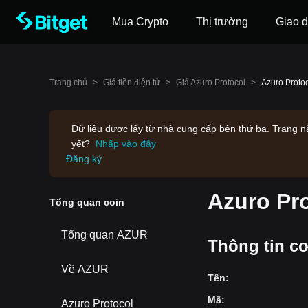
Mua Crypto
Thị trường
Giao d
Trang chủ
>
Giá tiền điện tử
>
Giá Azuro Protocol
>
Azuro Protoc
Dữ liệu được lấy từ nhà cung cấp bên thứ ba. Trang n
yết?
Nhấp vào đây
Đăng ký
Azuro Pro
‌Tổng ‌quan coin
Tổng quan AZUR
Thông tin cơ
Về AZUR
Tên
:
Mã
:
Azuro Protocol