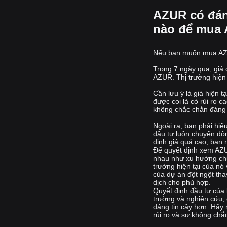
AZUR có đán
nào để mua A
Nếu bạn muốn mua AZUR
Trong 7 ngày qua, giá
AZUR. Thị trường hiện
Cần lưu ý là giá hiện 
được coi là có rủi ro c
không chắc chắn đáng
Ngoài ra, bạn phải hiể
đầu tư luôn chuyển độn
định giá quá cao, bạn 
Để quyết định xem AZU
nhau như xu hướng chun
trường hiện tại của nó
của dự án đột ngột tha
dịch cho phù hợp.
Quyết định đầu tư của b
trường và nghiên cứu, 
đáng tin cậy hơn. Hãy 
rủi ro và sự không chắ