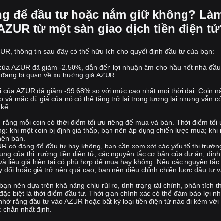
cung cấp thanh khoản và người stake token.
g để đầu tư hoặc nắm giữ không? Làm
●
Quản lý ngân quỹ: Azuro DAO sẽ giám sát ngân quỹ của giao
thức, quyết định cách phân bổ và đầu tư quỹ để đảm bảo tính bền
ZUR từ một sàn giao dịch tiền điện tử
vững lâu dài của dự án.
Bằng cách cho phép quản trị phi tập trung thông qua Azuro DAO,
, thông tin sau đây có thể hữu ích cho quyết định đầu tư của bạn:
giao thức có thể phát triển và thích ứng dựa trên nhu cầu và sở
 của AZUR đã giảm -2.50%, dẫn đến lợi nhuận âm cho hầu hết nhà đầu
thích của cộng đồng, đảm bảo thành công và tính bền vững lâu dài.
 đang bi quan về xu hướng giá AZUR.
tại của AZUR đã giảm -99.68% so với mức cao nhất mọi thời đại. Coin n
ao và mặc dù giá của nó có thể tăng trở lại trong tương lai nhưng vẫn c
 kể.
u rằng mỗi coin có thời điểm tối ưu riêng để mua và bán. Thời điểm tối
g: khi một coin bị định giá thấp, bạn nên áp dụng chiến lược mua; khi 
nên bán.
R có đáng để đầu tư hay không, bạn cần xem xét các yếu tố thị trườn
g của thị trường tiền điện tử, các nguyên tắc cơ bản của dự án, định 
 và liệu giá hiện tại có phù hợp để mua hay không. Nếu các nguyên tắc
y đổi hoặc giá trở nên quá cao, bạn nên điều chỉnh chiến lược đầu tư v
ạn nên dựa trên khả năng chịu rủi ro, tình trạng tài chính, phân tích th
đặc biệt là thời điểm đầu tư. Thời gian chính xác có thể đảm bảo lợi n
nhớ rằng đầu tư vào AZUR hoặc bất kỳ loại tiền điện tử nào đi kèm vớ
c chắn nhất định.