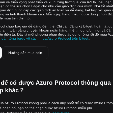
bạn về triển vọng phát triển và xu hướng tương lai của AZUR, nếu bạ
 có thể lựa chọn Bitget cho nhu cầu giao dịch của mình. Nơi tốt nhấ
ao dịch cung cấp các giao dịch an toàn và dễ dàng, kết hợp với giao 
ùng và tính thanh khoản cao. Mỗi ngày, hàng triệu người dùng chọn Bit
để mua tiền điện tử.
col chưa bao giờ dễ dàng đến thế. Chỉ cần đăng ký Bitget, hoàn tất qu
 thanh toán bằng chuyển khoản ngân hàng, thẻ tín dụng/ghi nợ, và đả
iền điện tử. Đây là một phương pháp được áp dụng rộng rãi để mua Az
dẫn từng bước về cách mua Azuro Protocol trên Bitget.
.
Hướng dẫn mua coin
 để có được Azuro Protocol thông qua 
p khác？
a Azuro Protocol không phải là cách duy nhất để có được Azuro Proto
ể phân bổ, bạn có thể nhận được Azuro Protocol miễn phí.