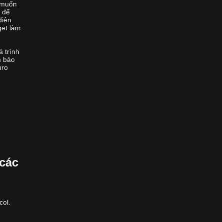
n muốn
t để
diện
get làm
á trình
m bảo
uro
các
col.