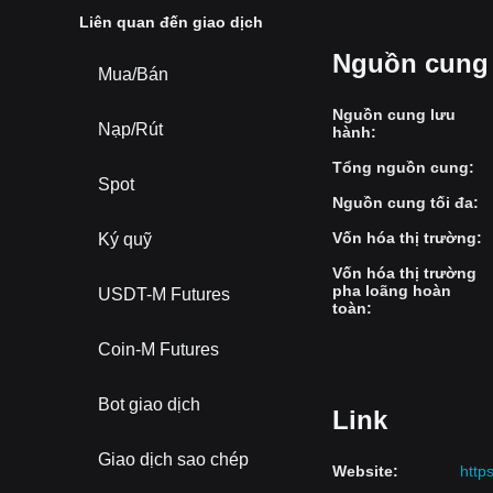
Liên quan đến giao dịch
Nguồn cung 
Mua/Bán
Nguồn cung lưu
Nạp/Rút
hành
:
Tổng nguồn cung
:
Spot
Nguồn cung tối đa
:
Vốn hóa thị trường
:
Ký quỹ
Vốn hóa thị trường
pha loãng hoàn
USDT-M Futures
toàn
:
Coin-M Futures
Bot giao dịch
Link
Giao dịch sao chép
Website
:
https