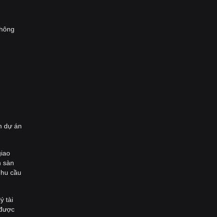
thông
g
n dự án
giao
n sàn
nhu cầu
ý tài
 được