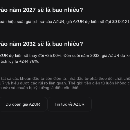
DAO.
Ngoài quản trị, token AZUR được sử dụng như một ưu đãi cho nhà
ào năm 2027 sẽ là bao nhiêu?
cung cấp thanh khoản và nhà cung cấp dữ liệu. Bằng cách stake
hoặc nắm giữ token AZUR, những người tham gia này có thể kiếm
oán hiệu suất giá lịch sử của AZUR, giá AZUR dự kiến sẽ đạt
$0.00121
phần thưởng từ hoạt động của giao thức. Các token cũng đóng vai
trò như một cơ chế stake, trong đó người dùng có thể stake AZUR
để nhận thêm lợi ích hoặc lợi nhuận, chẳng hạn như một phần phí
ào năm 2032 sẽ là bao nhiêu?
được tạo ra bởi thị trường dự đoán trên Azuro.
AZUR có tổng nguồn cung là 1 tỷ token.
ZUR dự kiến sẽ thay đổi +25.00%. Đến cuối năm 2032, giá AZUR dự ki
Azuro DAO là gì?
tích lũy là +244.76%.
Azuro DAO là tổ chức tự trị phi tập trung quản lý Azuro Protocol.
DAO đảm bảo rằng giao thức vẫn được cộng đồng điều hành và các
tất cả các khoản đầu tư tiền điện tử, nhà đầu tư phải theo dõi chặt ch
UR và hiểu được các rủi ro liên quan. Thế giới tiền điện tử luôn không 
quyết định được đưa ra một cách minh bạch, phi tập trung. Azuro
n cứu và chuẩn bị kỹ lưỡng là điều cần thiết.
DAO quản lý:
●
Đề xuất quản trị: Chủ sở hữu token AZUR có thể gửi và bỏ phiếu
Dự đoán giá AZUR
Tin tức về AZUR
về các đề xuất quản trị liên quan đến hoạt động của giao thức,
chẳng hạn như nâng cấp, thay đổi phí hoặc tính năng mới.
●
Phí giao thức: DAO sẽ thu thập và phân phối phí được tạo ra bởi
thị trường dự đoán cho các bên liên quan khác nhau, bao gồm nhà