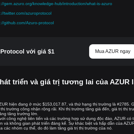
vào kết quả mà không cần nạp tiền vào nền tảng tập trung. Tiền
s://gem.azuro.org/knowledge-hub/introduction/what-is-azuro
thắng cược được nhận trực tiếp từ các hợp đồng thông minh sau khi
s://twitter.com/azuroprotocol
sự kiện được giải quyết.
4.
Tỷ lệ cược và tăng cường: Tỷ lệ cược được tính toán động bằng
s://github.com/Azuro-protocol
cách sử dụng quỹ có sẵn của nhóm và các tăng cường ảo, là số tiền
thanh khoản được gán cho mỗi kết quả. Điều này đảm bảo rằng nền
tảng có thể chi trả tất cả các khoản thanh toán tiềm năng.
Protocol với giá $1
Mua AZUR ngay
Bằng cách sử dụng hợp đồng thông minh và cơ chế tạo lập thị
trường tự động, Azuro đảm bảo rằng tất cả các giao dịch đều minh
bạch và phi tập trung. Mô hình này giảm nguy cơ thao túng hoặc
can thiệp của các bên thứ ba.
át triển và giá trị tương lai của AZUR 
Token AZUR là gì?
AZUR là token tiện ích và quản trị gốc cho hệ sinh thái Azuro. Token
này đóng vai trò quan trọng trong việc điều chỉnh lợi ích của tất cả
 AZUR hiện đang ở mức $153,017.87, và thứ hạng thị trường là #2785. Gi
người tham gia, bao gồm nhà cung cấp thanh khoản, người đặt
 trường công nhận rộng rãi. Khi thị trường tăng giá đến, giá trị thị t
cược, nhà cung cấp dữ liệu và nhà phát triển. Token AZUR rất cần
ăng tăng trưởng lớn.
thiết cho việc quản trị phi tập trung của giao thức, cho phép người
i với công nghệ tiên tiến và các trường hợp sử dụng độc đáo, AZUR có 
ớn và không gian phát triển đáng kể. Sự khác biệt và hấp dẫn của AZU
nắm giữ bỏ phiếu về các quyết định quan trọng, đề xuất thay đổi và
a các nhóm cụ thể, do đó làm tăng giá trị thị trường của nó.
ảnh hưởng đến hướng đi tương lai của nền tảng thông qua Azuro