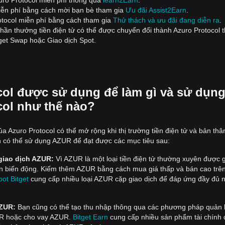
uro Protocol miễn phí thông qua
learn2Earn
.
iễn phí bằng cách mời bạn bè tham gia
Ưu đãi Assist2Earn
.
otocol miễn phí bằng cách tham gia
Thử thách và ưu đãi đang diễn ra
.
phần thưởng tiền điện tử có thể được chuyển đổi thành Azuro Protocol 
tget Swap hoặc Giao dịch Spot.
col được sử dụng để làm gì và sử dụn
col như thế nào?
 Azuro Protocol có thể mở rộng khi thị trường tiền điện tử và bản thâ
bạn có thể sử dụng AZUR để đạt được các mục tiêu sau:
giao dịch AZUR:
Vì AZUR là một loại tiền điện tử thường xuyên được 
ôn biến động. Kiếm thêm AZUR bằng cách mua giá thấp và bán cao trê
pot Bitget
cung cấp nhiều loại AZUR cặp giao dịch để đáp ứng đầy đủ 
AZUR:
Bạn cũng có thể tạo thu nhập thông qua các phương pháp quản l
UR hoặc cho vay AZUR.
Bitget Earn
cung cấp nhiều sản phẩm tài chính