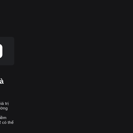
là
á trị
rường
tiềm
R có thể