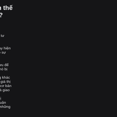
 thế
?
 tư
ày hiện
ó sự
 ưu để
nó bị
g khác
giá thị
 cơ bản
à giao
ị
huận
i những