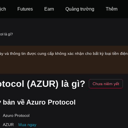
ịch
Futures
‌Earn
Quảng trường
Thêm
ol là gì?
ày và thông tin được cung cấp không xác nhận cho bất kỳ loại tiền điệ
tocol (AZUR) là gì?
Chưa niêm yết
 bản về Azuro Protocol
Azuro Protocol
AZUR
Mua ngay