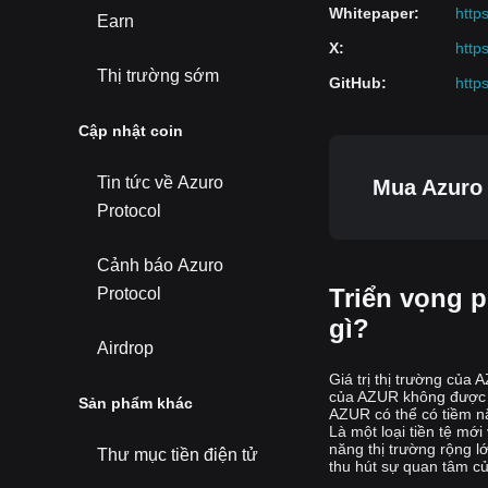
Whitepaper
:
http
Earn
X
:
http
Thị trường sớm
GitHub
:
http
Cập nhật coin
Tin tức về Azuro
Mua Azuro 
Protocol
Cảnh báo Azuro
Triển vọng ph
Protocol
gì?
Airdrop
Giá trị thị trường của
của AZUR không được thị
Sản phẩm khác
AZUR có thể có tiềm n
Là một loại tiền tệ mớ
năng thị trường rộng l
Thư mục tiền điện tử
thu hút sự quan tâm củ