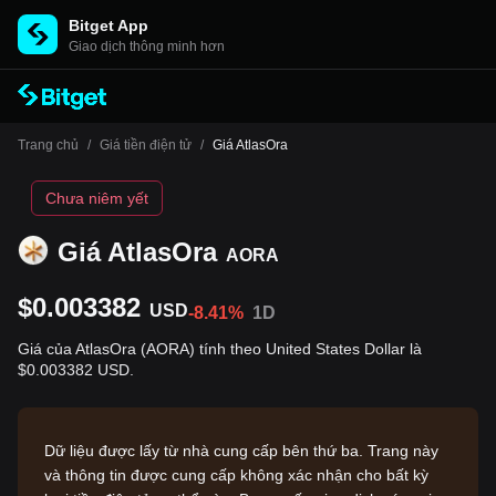
Bitget App
Giao dịch thông minh hơn
Trang chủ
/
Giá tiền điện tử
/
Giá AtlasOra
Chưa niêm yết
Giá AtlasOra
AORA
$0.003382
USD
-8.41%
1D
Giá của AtlasOra (AORA) tính theo United States Dollar là
$0.003382 USD.
Dữ liệu được lấy từ nhà cung cấp bên thứ ba. Trang này
và thông tin được cung cấp không xác nhận cho bất kỳ