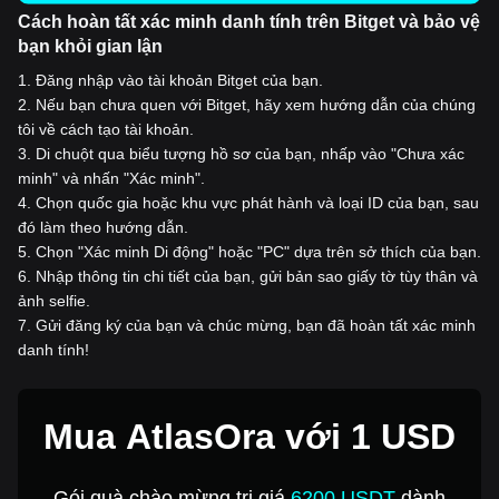
Cách hoàn tất xác minh danh tính trên Bitget và bảo vệ
bạn khỏi gian lận
1
.
Đăng nhập vào tài khoản Bitget của bạn.
2
.
Nếu bạn chưa quen với Bitget, hãy xem hướng dẫn của chúng
tôi về cách tạo tài khoản.
3
.
Di chuột qua biểu tượng hồ sơ của bạn, nhấp vào "Chưa xác
minh" và nhấn "Xác minh".
4
.
Chọn quốc gia hoặc khu vực phát hành và loại ID của bạn, sau
đó làm theo hướng dẫn.
5
.
Chọn "Xác minh Di động" hoặc "PC" dựa trên sở thích của bạn.
6
.
Nhập thông tin chi tiết của bạn, gửi bản sao giấy tờ tùy thân và
ảnh selfie.
7
.
Gửi đăng ký của bạn và chúc mừng, bạn đã hoàn tất xác minh
danh tính!
Mua AtlasOra với 1 USD
Gói quà chào mừng trị giá
6200 USDT
dành