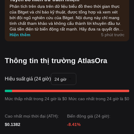
Phân tích trên dựa trên dữ liệu biểu đồ theo thời gian thực
của Bitget và chỉ báo kỹ thuật, được tổng hợp và xem xét
bởi đội ngũ nghiên cứu của Bitget. Nội dung này chỉ mang
tính chất tham khảo và không cấu thành lời khuyên đầu tư.
Giá tiền điện tử biến động rất mạnh. Hãy đưa ra quyết định
đầu tư dựa trên khả năng chấp nhận rủi ro của bản thân.
Hiện thêm
5 phút trước
Thông tin thị trường AtlasOra
Hiệu suất giá (24 giờ)
24 giờ
Mức thấp nhất trong 24 giờ là $0
Mức cao nhất trong 24 giờ là $0
Cao nhất mọi thời đại (ATH):
Biến động giá (24 giờ):
$0.1382
-8.41%