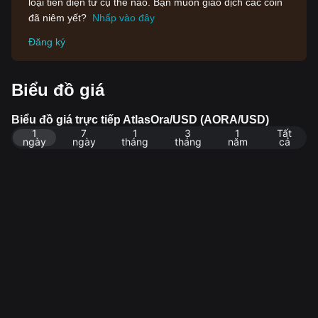
loại tiền điện tử cụ thể nào. Bạn muốn giao dịch các coin
đã niêm yết?
Nhấp vào đây
Đăng ký
Biểu đồ giá
Biểu đồ giá trực tiếp AtlasOra/USD (AORA/USD)
1
7
1
3
1
Tất
ngày
ngày
tháng
tháng
năm
cả