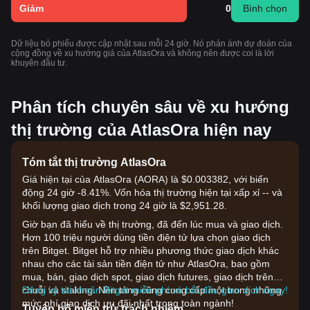
Giảm
0
Bình chọn
Dữ liệu bỏ phiếu được cập nhật sau mỗi 24 giờ. Nó phản ánh dự đoán của
cộng đồng về xu hướng giá của AtlasOra và không nên được coi là lời
khuyên đầu tư.
Phân tích chuyên sâu về xu hướng
thị trường của AtlasOra hiện nay
Tóm tắt thị trường AtlasOra
Giá hiện tại của AtlasOra (AORA) là $0.003382, với biến
động 24 giờ -8.41%. Vốn hóa thị trường hiện tại xấp xỉ -- và
khối lượng giao dịch trong 24 giờ là $2,951.28.
Giờ bạn đã hiểu về thị trường, đã đến lúc mua và giao dịch.
Hơn 100 triệu người dùng tiền điện tử lựa chọn giao dịch
trên Bitget. Bitget hỗ trợ nhiều phương thức giao dịch khác
nhau cho các tài sản tiền điện tử như AtlasOra, bao gồm
mua, bán, giao dịch spot, giao dịch futures, giao dịch trên
chuỗi và staking. Nền tảng cũng cung cấp một trong những
Đăng ký tài khoản Bitget miễn phí và bắt đầu giao dịch ngay!
mức phí giao dịch ưu đãi nhất trong toàn ngành!
Tuyên bố miễn trừ trách nhiệm