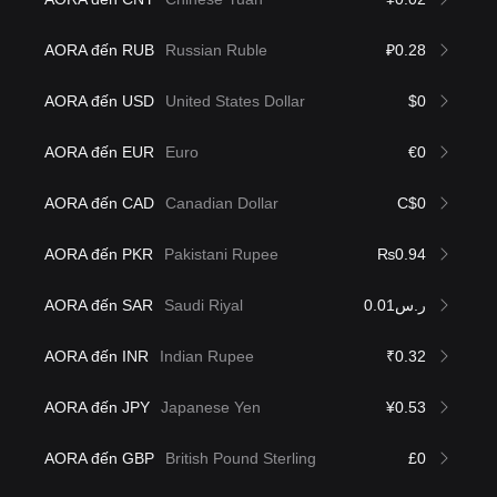
AORA đến RUB
Russian Ruble
₽0.28
AORA đến USD
United States Dollar
$0
AORA đến EUR
Euro
€0
AORA đến CAD
Canadian Dollar
C$0
AORA đến PKR
Pakistani Rupee
₨0.94
AORA đến SAR
Saudi Riyal
ر.س0.01
AORA đến INR
Indian Rupee
₹0.32
AORA đến JPY
Japanese Yen
¥0.53
AORA đến GBP
British Pound Sterling
£0