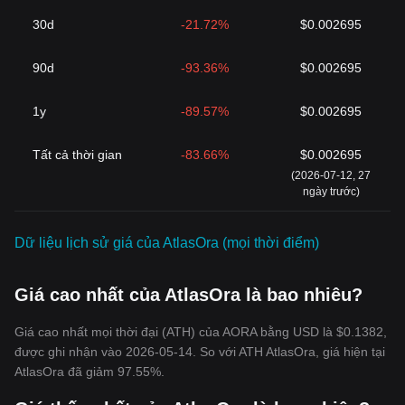
30d
-21.72%
$0.002695
90d
-93.36%
$0.002695
1y
-89.57%
$0.002695
‌Tất cả thời gian
-83.66%
$0.002695
(2026-07-12, 27
ngày trước)
Dữ liệu lịch sử giá của AtlasOra (mọi thời điểm)
Giá cao nhất của AtlasOra là bao nhiêu?
Giá cao nhất mọi thời đại (ATH) của AORA bằng USD là $0.1382,
được ghi nhận vào 2026-05-14. So với ATH AtlasOra, giá hiện tại
AtlasOra đã giảm 97.55%.