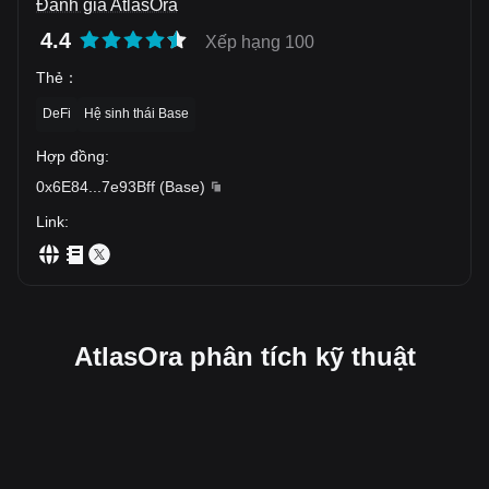
Đánh giá AtlasOra
4.4
Xếp hạng 100
Thẻ
：
DeFi
Hệ sinh thái Base
Hợp đồng
:
0x6E84
...
7e93Bff
(
Base
)
Link
:
AtlasOra phân tích kỹ thuật