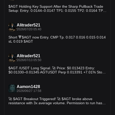
$AGT Holding Key Support After the Sharp Pullback Trade
Setup: Entry: 0.0144–0.0147 TP1: 0.0155 TP2: 0.0164 TP3:
0.0180 SL: 0.0138 $AGT
Alitrader521
2026/07/20 05:40
Short 🔻$AGT now Entry. CMP Tp. 0.017 0.016 0.015 0.014
sL 0.019 $AGT
Alitrader521
2026/07/13 05:50
$AGT /USDT Long Signal..🚀 Price: $0.013423 Entry:
$0.01330–0.01345 AGTUSDT Perp 0.013391 +7.01% Stop
Loss: $0.01290 TP1: $0.01360 TP2: $0.01410 TP3:
$0.01480 AGT is trading close to its daily high after a steady
recovery from $0.01219. Holding above $0.01330 keeps
Aamon1428
buyers in control. A breakout above $0.01358 could trigger
2026/06/27 17:58
fresh momentum toward $0.01410 and $0.01480. Rising
trading volume supports the bullish outlook, though some
🚀 $AGT Breakout Triggered! 🚀 $AGT broke above
profit-taking may occur near resistance. $AGT
resistance with 3x average volume. Permission to run has
been granted by the markets. This setup typically leads to
explosive moves within hours. 📊 Technical Breakdown: • ⚡