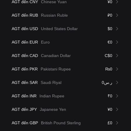
AGT đến CNY
Chinese Yuan
¥0
AGT đến RUB
Russian Ruble
₽0
AGT đến USD
United States Dollar
$0
AGT đến EUR
Euro
€0
AGT đến CAD
Canadian Dollar
C$0
AGT đến PKR
Pakistani Rupee
₨0
AGT đến SAR
Saudi Riyal
ر.س0
AGT đến INR
Indian Rupee
₹0
AGT đến JPY
Japanese Yen
¥0
AGT đến GBP
British Pound Sterling
£0