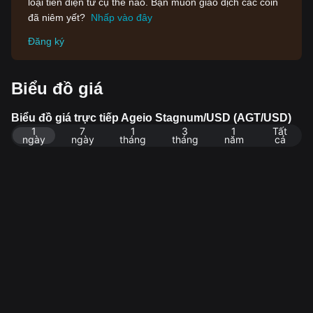
loại tiền điện tử cụ thể nào. Bạn muốn giao dịch các coin
đã niêm yết?
Nhấp vào đây
Đăng ký
Biểu đồ giá
Biểu đồ giá trực tiếp Ageio Stagnum/USD (AGT/USD)
1
7
1
3
1
Tất
ngày
ngày
tháng
tháng
năm
cả