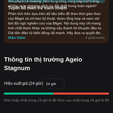
trên chuỗi và staking. Nền tảng cũng cung cấp một trong
Đăng ký tài khoản Bitget miễn phí và bắt đầu giao dịch ngay!
những mức phí giao dịch ưu đãi nhất trong toàn ngành!
Tuyên bố miễn trừ trách nhiệm
Phân tích trên dựa trên dữ liệu biểu đồ theo thời gian thực
của Bitget và chỉ báo kỹ thuật, được tổng hợp và xem xét
bởi đội ngũ nghiên cứu của Bitget. Nội dung này chỉ mang
tính chất tham khảo và không cấu thành lời khuyên đầu tư.
Giá tiền điện tử biến động rất mạnh. Hãy đưa ra quyết định
đầu tư dựa trên khả năng chấp nhận rủi ro của bản thân.
Hiện thêm
5 phút trước
Thông tin thị trường Ageio
Stagnum
Hiệu suất giá (24 giờ)
24 giờ
Mức thấp nhất trong 24 giờ là $0
Mức cao nhất trong 24 giờ là $0