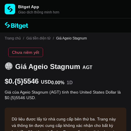
Bitget App
Giao dịch thông minh hơn
Trang chủ
/
Giá tiền điện tử
/
Giá Ageio Stagnum
Chưa niêm yết
Giá Ageio Stagnum
AGT
$0.{5}5546
USD
0.00%
1D
Giá của Ageio Stagnum (AGT) tính theo United States Dollar là
$0.{5}5546 USD.
Dữ liệu được lấy từ nhà cung cấp bên thứ ba. Trang này
và thông tin được cung cấp không xác nhận cho bất kỳ