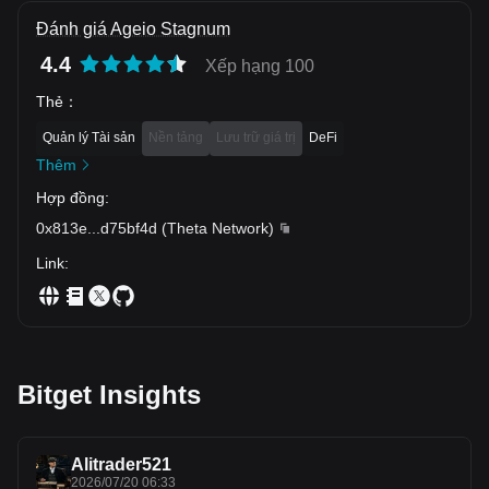
Đánh giá Ageio Stagnum
4.4
Xếp hạng 100
Thẻ
：
Quản lý Tài sản
Nền tảng
Lưu trữ giá trị
DeFi
Thêm
Hợp đồng
:
0x813e
...
d75bf4d
(
Theta Network
)
Link
:
Bitget Insights
Alitrader521
2026/07/20 06:33