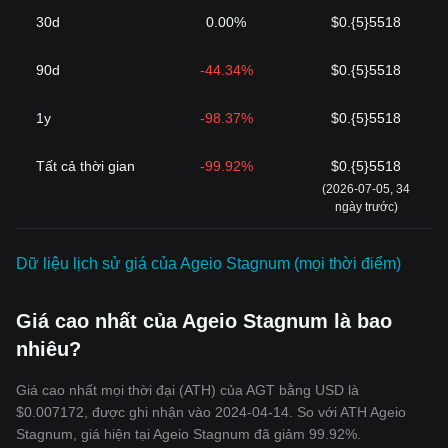
30d
0.00%
$0.{5}5518
90d
-44.34%
$0.{5}5518
1y
-98.37%
$0.{5}5518
‌Tất cả thời gian
-99.92%
$0.{5}5518
(2026-07-05, 34
ngày trước)
Dữ liệu lịch sử giá của Ageio Stagnum (mọi thời điểm)
Giá cao nhất của Ageio Stagnum là bao
nhiêu?
Giá cao nhất mọi thời đại (ATH) của AGT bằng USD là
$0.007172, được ghi nhận vào 2024-04-14. So với ATH Ageio
Stagnum, giá hiện tại Ageio Stagnum đã giảm 99.92%.