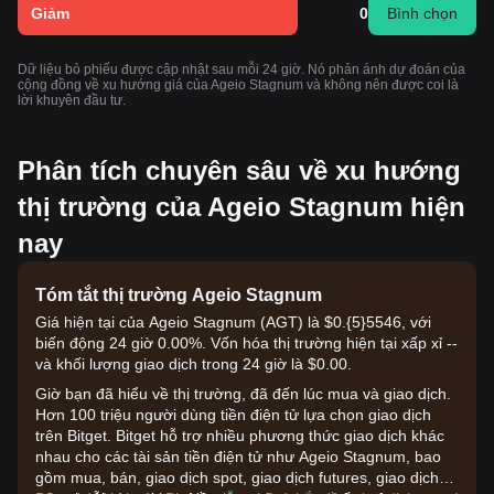
Giảm
0
Bình chọn
Dữ liệu bỏ phiếu được cập nhật sau mỗi 24 giờ. Nó phản ánh dự đoán của
cộng đồng về xu hướng giá của Ageio Stagnum và không nên được coi là
lời khuyên đầu tư.
Phân tích chuyên sâu về xu hướng
thị trường của Ageio Stagnum hiện
nay
Tóm tắt thị trường Ageio Stagnum
Giá hiện tại của Ageio Stagnum (AGT) là $0.{​5}5546, với
biến động 24 giờ 0.00%. Vốn hóa thị trường hiện tại xấp xỉ --
và khối lượng giao dịch trong 24 giờ là $0.00.
Giờ bạn đã hiểu về thị trường, đã đến lúc mua và giao dịch.
Hơn 100 triệu người dùng tiền điện tử lựa chọn giao dịch
trên Bitget. Bitget hỗ trợ nhiều phương thức giao dịch khác
nhau cho các tài sản tiền điện tử như Ageio Stagnum, bao
gồm mua, bán, giao dịch spot, giao dịch futures, giao dịch